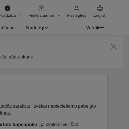
Palīdzība
Piekļūstamība
Pieslēgties
English
rmēšana
Noderīgi
Vairāk
icīgi pārtraukumi
psapulču sarakstu, izvēlas nepieciešamo pabeigto
diņas.
ārtotu kopsapulci
", ja izpildās visi šādi