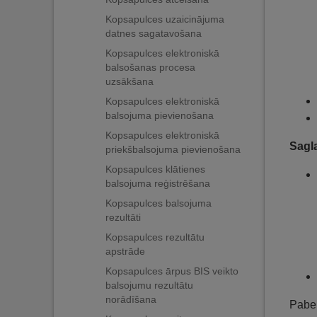
Kopsapulces uzaicinājuma
datnes sagatavošana
Kopsapulces elektroniskā
balsošanas procesa
uzsākšana
Kopsapulces elektroniskā
balsojuma pievienošana
Kopsapulces elektroniskā
Sagl
priekšbalsojuma pievienošana
Kopsapulces klātienes
balsojuma reģistrēšana
Kopsapulces balsojuma
rezultāti
Kopsapulces rezultātu
apstrāde
Kopsapulces ārpus BIS veikto
balsojumu rezultātu
norādīšana
Pabei