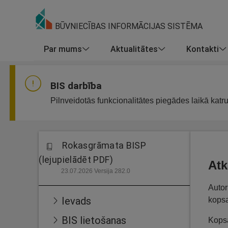
BŪVNIECĪBAS INFORMĀCIJAS SISTĒMA
Par mums
Aktualitātes
Kontakti
BIS darbība
Pilnveidotās funkcionalitātes piegādes laikā katr
Rokasgrāmata BISP
(lejupielādēt PDF)
Atk
23.07.2026 Versija 282.0
Autor
Ievads
kopsa
BIS lietošanas
Kopsa