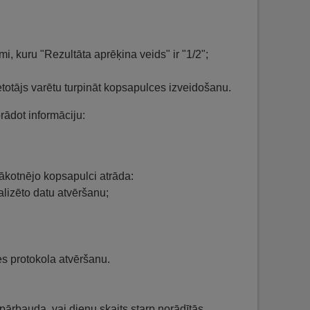
umi, kuru "Rezultāta aprēķina veids" ir "1/2";
ietotājs varētu turpināt kopsapulces izveidošanu.
rādot informāciju:
ākotnējo kopsapulci atrāda:
lizēto datu atvēršanu;
s protokola atvēršanu.
rbauda, vai dienu skaits starp norādītās