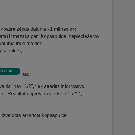
 <pašreizējais datums - 1 mēnesis>;
ltāta) ir mazāks par "Kopsapulcei nepieciešamo
 kvoruma trūkuma dēļ;
opsapulce);
, tad:
eids" nav "1/2", tiek atrādīts informatīvs
uru "Rezultāta aprēķina veids" ir "1/2".";
 izveidota atkārtotā kopsapulce;