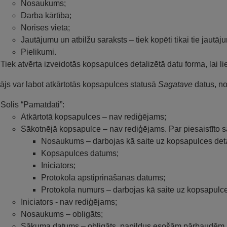
Nosaukums;
Darba kārtība;
Norises vieta;
Jautājumu un atbilžu saraksts – tiek kopēti tikai tie jautāj
Pielikumi.
Tiek atvērta izveidotās kopsapulces detalizētā datu forma, lai l
tājs var labot atkārtotās kopsapulces statusā
Sagatave
datus, no
Solis “Pamatdati”:
Atkārtotā kopsapulces – nav rediģējams;
Sākotnējā kopsapulce – nav rediģējams. Par piesaistīto s
Nosaukums – darbojas kā saite uz kopsapulces deta
Kopsapulces datums;
Iniciators;
Protokola apstiprināšanas datums;
Protokola numurs – darbojas kā saite uz kopsapulce
Iniciators - nav rediģējams;
Nosaukums – obligāts;
Sākuma datums – obligāts, papildus esošām pārbaudēm pā