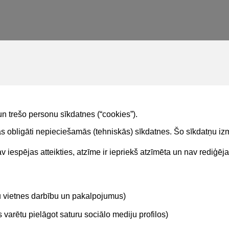
un trešo personu sīkdatnes (“cookies”).
tas obligāti nepieciešamās (tehniskās) sīkdatnes. Šo sīkdatņu 
 iespējas atteikties, atzīme ir iepriekš atzīmēta un nav rediģēj
Kontakti
Sekojie
tu vietnes darbību un pakalpojumus)
BIS atbalsta dienesta tālrunis:
+371 62004010
varētu pielāgot saturu sociālo mediju profilos)