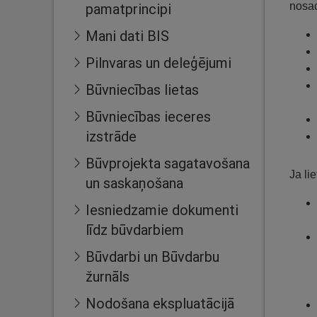
nosac
pamatprincipi
Mani dati BIS
Pilnvaras un deleģējumi
Būvniecības lietas
Būvniecības ieceres
izstrāde
Būvprojekta sagatavošana
Ja li
un saskaņošana
Iesniedzamie dokumenti
līdz būvdarbiem
Būvdarbi un Būvdarbu
žurnāls
Nodošana ekspluatācijā