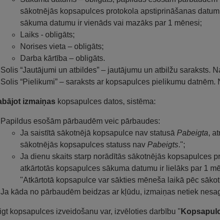
sākotnējās kopsapulces protokola apstiprināšanas datumu
sākuma datumu ir vienāds vai mazāks par 1 mēnesi;
Laiks - obligāts;
Norises vieta – obligāts;
Darba kārtība – obligāts.
Solis “Jautājumi un atbildes” – jautājumu un atbilžu saraksts. 
Solis “Pielikumi” – saraksts ar kopsapulces pielikumu datnēm.
abājot izmaiņas
kopsapulces datos, sistēma:
Papildus esošām pārbaudēm veic pārbaudes:
Ja saistītā sākotnējā kopsapulce nav statusā
Pabeigta
, a
sākotnējās kopsapulces statuss nav
Pabeigts
.";
Ja dienu skaits starp norādītās sākotnējās kopsapulces 
atkārtotās kopsapulces sākuma datumu ir lielāks par 1 mē
"Atkārtotā kopsapulce var sākties mēneša laikā pēc sāko
Ja kāda no pārbaudēm beidzas ar kļūdu, izmaiņas netiek nesa
gt kopsapulces izveidošanu var, izvēloties darbību "
Kopsapulce