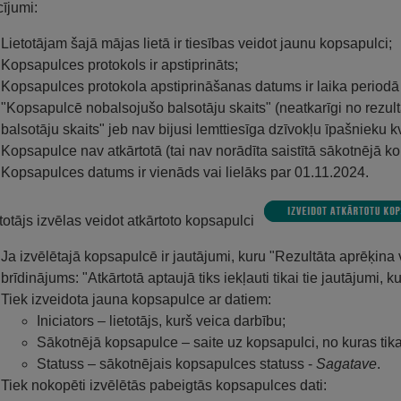
ījumi:
Lietotājam šajā mājas lietā ir tiesības veidot jaunu kopsapulci;
Kopsapulces protokols ir apstiprināts;
Kopsapulces protokola apstiprināšanas datums ir laika periodā
"Kopsapulcē nobalsojušo balsotāju skaits" (neatkarīgi no rezu
balsotāju skaits" jeb nav bijusi lemttiesīga dzīvokļu īpašnieku
Kopsapulce nav atkārtotā (tai nav norādīta saistītā sākotnējā k
Kopsapulces datums ir vienāds vai lielāks par 01.11.2024.
etotājs izvēlas veidot atkārtoto kopsapulci
Ja izvēlētajā kopsapulcē ir jautājumi, kuru "Rezultāta aprēķina v
brīdinājums: "Atkārtotā aptaujā tiks iekļauti tikai tie jautājumi, k
Tiek izveidota jauna kopsapulce ar datiem:
Iniciators – lietotājs, kurš veica darbību;
Sākotnējā kopsapulce – saite uz kopsapulci, no kuras tika
Statuss – sākotnējais kopsapulces statuss -
Sagatave
.
Tiek nokopēti izvēlētās pabeigtās kopsapulces dati: