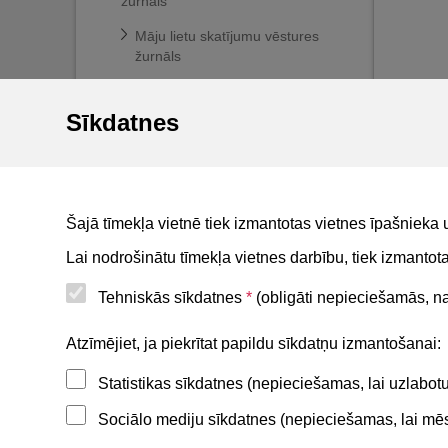
žurnāls
Māju lietu skatījumu vēstures
žurnāls
Mājas lietu darbību ierobežošana
atkarībā no personas rīcībspējas
Sīkdatnes
statusa
BIS reģistri
BIS mobile lietotne
Šajā tīmekļa vietnē tiek izmantotas vietnes īpašnieka 
For non-residents
Lai nodrošinātu tīmekļa vietnes darbību, tiek izmanto
Tehniskās sīkdatnes
*
(obligāti nepieciešamās, nav
Noderīgi
Atzīmējiet, ja piekrītat papildu sīkdatņu izmantošanai:
Statistikas sīkdatnes (nepieciešamas, lai uzlabo
Privātuma politika
Sociālo mediju sīkdatnes (nepieciešamas, lai mēs 
BIS lietošanas noteikumi