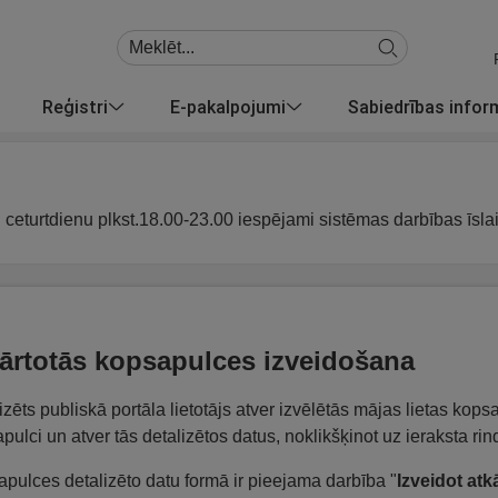
Reģistri
E-pakalpojumi
Sabiedrības info
u ceturtdienu plkst.18.00-23.00 iespējami sistēmas darbības īsla
ārtotās kopsapulces izveidošana
izēts publiskā portāla lietotājs atver izvēlētās mājas lietas ko
pulci un atver tās detalizētos datus, noklikšķinot uz ieraksta rin
pulces detalizēto datu formā ir pieejama darbība "
Izveidot atk