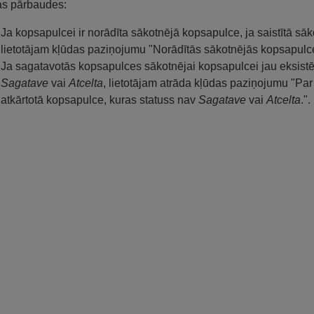
as pārbaudes:
Ja kopsapulcei ir norādīta sākotnējā kopsapulce, ja saistītā s
lietotājam kļūdas paziņojumu "Norādītās sākotnējās kopsapulc
Ja sagatavotās kopsapulces sākotnējai kopsapulcei jau eksistē 
Sagatave
vai
Atcelta
, lietotājam atrāda kļūdas paziņojumu "Par 
atkārtotā kopsapulce, kuras statuss nav
Sagatave
vai
Atcelta
.".