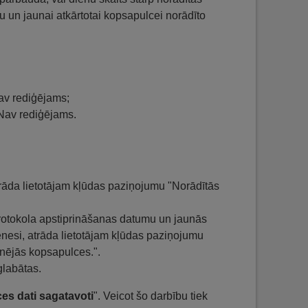
 un jaunai atkārtotai kopsapulcei norādīto
Nav rediģējams;
 Nav rediģējams.
trāda lietotājam kļūdas paziņojumu "Norādītās
protokola apstiprināšanas datumu un jaunās
nesi, atrāda lietotājam kļūdas paziņojumu
tnējās kopsapulces.".
glabātas.
s dati sagatavoti
". Veicot šo darbību tiek