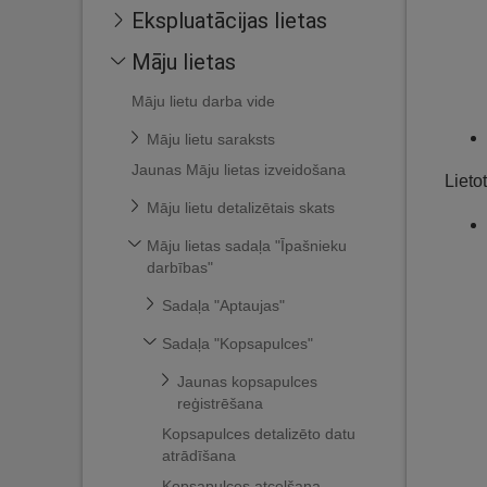
Ekspluatācijas lietas
Māju lietas
Māju lietu darba vide
Māju lietu saraksts
Jaunas Māju lietas izveidošana
Lieto
Māju lietu detalizētais skats
Māju lietas sadaļa "Īpašnieku
darbības"
Sadaļa "Aptaujas"
Sadaļa "Kopsapulces"
Jaunas kopsapulces
reģistrēšana
Kopsapulces detalizēto datu
atrādīšana
Kopsapulces atcelšana