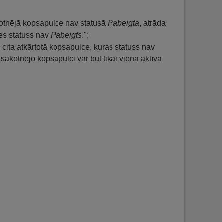
ākotnējā kopsapulce nav statusā
Pabeigta
, atrāda
es statuss nav
Pabeigts
.";
cita atkārtotā kopsapulce, kuras statuss nav
sākotnējo kopsapulci var būt tikai viena aktīva