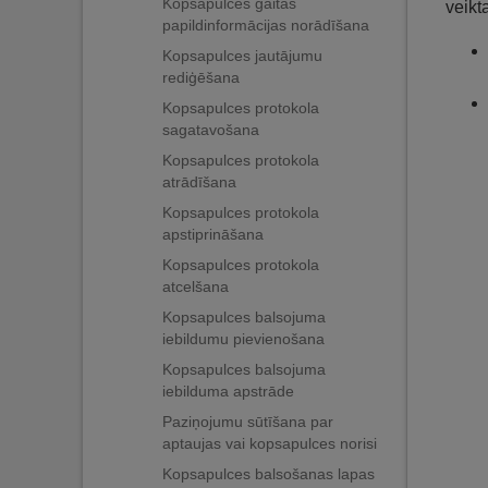
Kopsapulces gaitas
veikt
papildinformācijas norādīšana
Kopsapulces jautājumu
rediģēšana
Kopsapulces protokola
sagatavošana
Kopsapulces protokola
atrādīšana
Kopsapulces protokola
apstiprināšana
Kopsapulces protokola
atcelšana
Kopsapulces balsojuma
iebildumu pievienošana
Kopsapulces balsojuma
iebilduma apstrāde
Paziņojumu sūtīšana par
aptaujas vai kopsapulces norisi
Kopsapulces balsošanas lapas