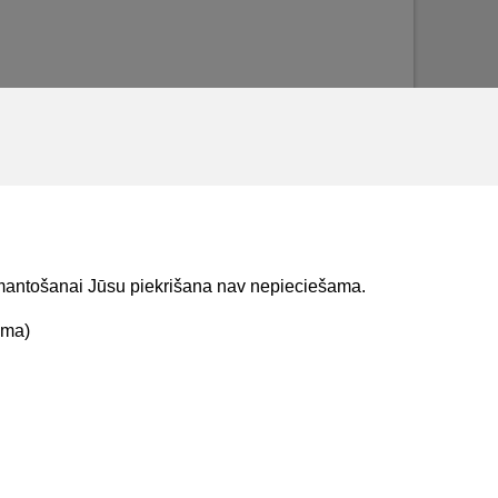
izmantošanai Jūsu piekrišana nav nepieciešama.
ama)
t mums
Lejupielādejiet
lietojumprogrammu