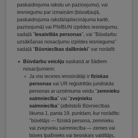
paskaidrojuma rakstu un paziņojumu), vai
iesniegumu par izmaiņām (būvatļaujā,
paskaidrojuma rakstā/apliecinājuma kartē,
paziņojumā) vai PN/BUN izpildes iesniegumu,
sadaļā "
Iesaistītās personas
", vai "Būvdarbu
uzsākšanas nosacījumu izpildes iesnieguma"
sadaļā "
Būvniecības dalībnieki
" var norādīt:
Būvdarbu veicēju
saskaņā ar šādiem
nosacījumiem:
Ja visi ieceres ierosinātāji ir
fiziskas
personas
vai UR reģistrētās juridiskās
personas ar uzņēmuma veidu "
zemnieku
saimniecība
" vai "
zvejnieku
saimniecība
" (atbilstoši Būvniecības
likuma 1. panta 19. punktam, kur norādīts:
"būvētājs — fiziskā persona, zemnieku
vai zvejnieku saimniecība — zemes vai
būves īpašnieks vai tiesiskais valdītājs,