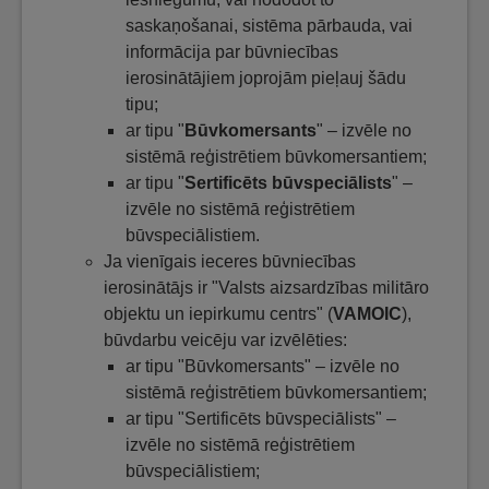
saskaņošanai, sistēma pārbauda, vai
informācija par būvniecības
ierosinātājiem joprojām pieļauj šādu
tipu;
ar tipu "
Būvkomersants
" – izvēle no
sistēmā reģistrētiem būvkomersantiem;
ar tipu "
Sertificēts būvspeciālists
" –
izvēle no sistēmā reģistrētiem
būvspeciālistiem.
Ja vienīgais ieceres būvniecības
ierosinātājs ir "Valsts aizsardzības militāro
objektu un iepirkumu centrs" (
VAMOIC
),
būvdarbu veicēju var izvēlēties:
ar tipu "Būvkomersants" – izvēle no
sistēmā reģistrētiem būvkomersantiem;
ar tipu "Sertificēts būvspeciālists" –
izvēle no sistēmā reģistrētiem
būvspeciālistiem;