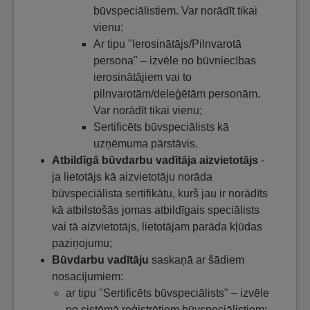
būvspeciālistiem. Var norādīt tikai
vienu;
Ar tipu "Ierosinātājs/Pilnvarotā
persona" – izvēle no būvniecības
ierosinātājiem vai to
pilnvarotām/deleģētām personām.
Var norādīt tikai vienu;
Sertificēts būvspeciālists kā
uzņēmuma pārstāvis.
Atbildīgā būvdarbu vadītāja aizvietotājs
-
ja lietotājs kā aizvietotāju norāda
būvspeciālista sertifikātu, kurš jau ir norādīts
kā atbilstošās jomas atbildīgais speciālists
vai tā aizvietotājs, lietotājam parāda kļūdas
paziņojumu;
Būvdarbu vadītāju
saskaņā ar šādiem
nosacījumiem:
ar tipu "Sertificēts būvspeciālists" – izvēle
no sistēmā reģistrētiem būvspeciālistiem;