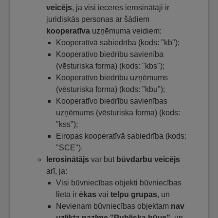
veicējs
, ja visi ieceres ierosinātāji ir
juridiskās personas ar šādiem
kooperatīva
uzņēmuma veidiem:
Kooperatīvā sabiedrība (kods: "kb");
Kooperatīvo biedrību savienība
(vēsturiska forma) (kods: "kbs");
Kooperatīvo biedrību uzņēmums
(vēsturiska forma) (kods: "kbu");
Kooperatīvo biedrību savienības
uzņēmums (vēsturiska forma) (kods:
"kss");
Eiropas kooperatīvā sabiedrība (kods:
"SCE").
Ierosinātājs
var būt
būvdarbu veicējs
arī, ja:
Visi būvniecības objekti būvniecības
lietā ir
ēkas
vai
telpu grupas
, un
Nevienam būvniecības objektam
nav
uzlikta pazīme "Publiska būve"
, un