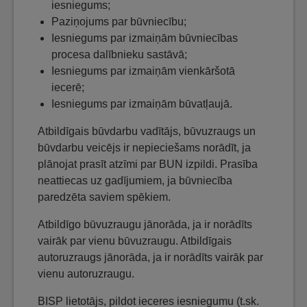
iesniegums;
Paziņojums par būvniecību;
Iesniegums par izmaiņām būvniecības
procesa dalībnieku sastāvā;
Iesniegums par izmaiņām vienkāršotā
iecerē;
Iesniegums par izmaiņām būvatļaujā.
Atbildīgais būvdarbu vadītājs, būvuzraugs un
būvdarbu veicējs ir nepieciešams norādīt, ja
plānojat prasīt atzīmi par BUN izpildi. Prasība
neattiecas uz gadījumiem, ja būvniecība
paredzēta saviem spēkiem.
Atbildīgo būvuzraugu jānorāda, ja ir norādīts
vairāk par vienu būvuzraugu. Atbildīgais
autoruzraugs jānorāda, ja ir norādīts vairāk par
vienu autoruzraugu.
BISP lietotājs, pildot ieceres iesniegumu (t.sk.