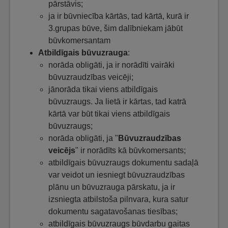
pārstāvis;
ja ir būvniecība kārtās, tad kārtā, kurā ir
3.grupas būve, šim dalībniekam jābūt
būvkomersantam
Atbildīgais būvuzrauga
:
norāda obligāti, ja ir norādīti vairāki
būvuzraudzības veicēji;
jānorāda tikai viens atbildīgais
būvuzraugs. Ja lietā ir kārtas, tad katrā
kārtā var būt tikai viens atbildīgais
būvuzraugs;
norāda obligāti, ja "
Būvuzraudzības
veicējs
" ir norādīts kā būvkomersants;
atbildīgais būvuzraugs dokumentu sadaļā
var veidot un iesniegt būvuzraudzības
plānu un būvuzrauga pārskatu, ja ir
izsniegta atbilstoša pilnvara, kura satur
dokumentu sagatavošanas tiesības;
atbildīgais būvuzraugs būvdarbu gaitas