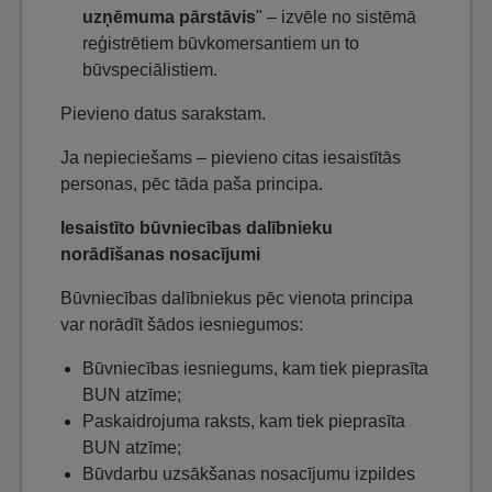
uzņēmuma pārstāvis
" – izvēle no sistēmā
reģistrētiem būvkomersantiem un to
būvspeciālistiem.
Pievieno datus sarakstam.
Ja nepieciešams – pievieno citas iesaistītās
personas, pēc tāda paša principa.
Iesaistīto būvniecības dalībnieku
norādīšanas nosacījumi
Būvniecības dalībniekus pēc vienota principa
var norādīt šādos iesniegumos:
Būvniecības iesniegums, kam tiek pieprasīta
BUN atzīme;
Paskaidrojuma raksts, kam tiek pieprasīta
BUN atzīme;
Būvdarbu uzsākšanas nosacījumu izpildes