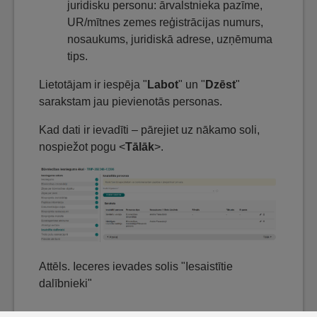
juridisku personu: ārvalstnieka pazīme,
UR/mītnes zemes reģistrācijas numurs,
nosaukums, juridiskā adrese, uzņēmuma
tips.
Lietotājam ir iespēja "
Labot
" un "
Dzēst
"
sarakstam jau pievienotās personas.
Kad dati ir ievadīti – pārejiet uz nākamo soli,
nospiežot pogu <
Tālāk
>.
Attēls. Ieceres ievades solis "Iesaistītie
dalībnieki"