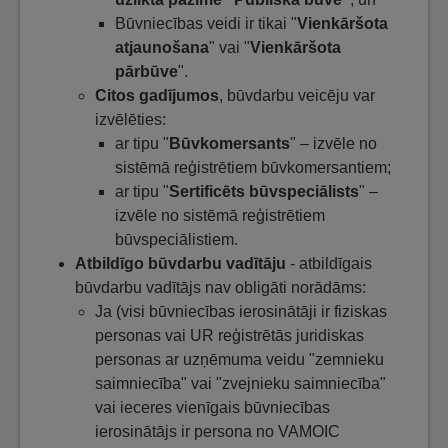
Būvniecības veidi ir tikai "
Vienkāršota
atjaunošana
" vai "
Vienkāršota
pārbūve
".
Citos gadījumos
, būvdarbu veicēju var
izvēlēties:
ar tipu "
Būvkomersants
" – izvēle no
sistēmā reģistrētiem būvkomersantiem;
ar tipu "
Sertificēts būvspeciālists
" –
izvēle no sistēmā reģistrētiem
būvspeciālistiem.
Atbildīgo būvdarbu vadītāju
- atbildīgais
būvdarbu vadītājs nav obligāti norādāms:
Ja (visi būvniecības ierosinātāji ir fiziskas
personas vai UR reģistrētās juridiskas
personas ar uzņēmuma veidu "zemnieku
saimniecība" vai "zvejnieku saimniecība"
vai ieceres vienīgais būvniecības
ierosinātājs ir persona no VAMOIC