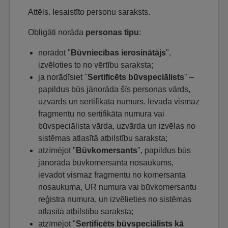
Attēls. Iesaistīto personu saraksts.
Obligāti norāda
personas tipu
:
norādot "
Būvniecības ierosinātājs
",
izvēloties to no vērtību saraksta;
ja norādīsiet "
Sertificēts būvspeciālists
" –
papildus būs jānorāda šīs personas vārds,
uzvārds un sertifikāta numurs. Ievada vismaz
fragmentu no sertifikāta numura vai
būvspeciālista vārda, uzvārda un izvēlas no
sistēmas atlasītā atbilstību saraksta;
atzīmējot "
Būvkomersants
", papildus būs
jānorāda būvkomersanta nosaukums,
ievadot vismaz fragmentu no komersanta
nosaukuma, UR numura vai būvkomersantu
reģistra numura, un izvēlieties no sistēmas
atlasītā atbilstību saraksta;
atzīmējot "
Sertificēts būvspeciālists kā