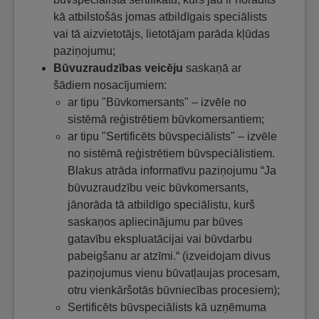
kā atbilstošās jomas atbildīgais speciālists
vai tā aizvietotājs, lietotājam parāda kļūdas
paziņojumu;
Būvuzraudzības veicēju
saskaņā ar
šādiem nosacījumiem:
ar tipu "Būvkomersants" – izvēle no
sistēmā reģistrētiem būvkomersantiem;
ar tipu "Sertificēts būvspeciālists" – izvēle
no sistēmā reģistrētiem būvspeciālistiem.
Blakus atrāda informatīvu paziņojumu “Ja
būvuzraudzību veic būvkomersants,
jānorāda tā atbildīgo speciālistu, kurš
saskaņos apliecinājumu par būves
gatavību ekspluatācijai vai būvdarbu
pabeigšanu ar atzīmi.“ (izveidojam divus
paziņojumus vienu būvatļaujas procesam,
otru vienkāršotās būvniecības procesiem);
Sertificēts būvspeciālists kā uzņēmuma