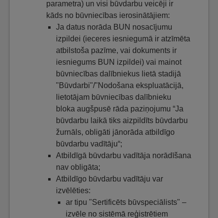
parametra) un visi būvdarbu veicēji ir
kāds no būvniecības ierosinātājiem:
Ja datus norāda BUN nosacījumu
izpildei (ieceres iesniegumā ir atzīmēta
atbilstoša pazīme, vai dokuments ir
iesniegums BUN izpildei) vai mainot
būvniecības dalībniekus lietā stadijā
"Būvdarbi"/"Nodošana ekspluatācijā,
lietotājam būvniecības dalībnieku
bloka augšpusē rāda paziņojumu “Ja
būvdarbu laikā tiks aizpildīts būvdarbu
žurnāls, obligāti jānorāda atbildīgo
būvdarbu vadītāju“;
Atbildīgā būvdarbu vadītāja norādīšana
nav obligāta;
Atbildīgo būvdarbu vadītāju var
izvēlēties:
ar tipu "Sertificēts būvspeciālists" –
izvēle no sistēmā reģistrētiem