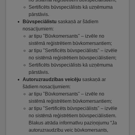
Sertificēts būvspeciālists kā uzņēmuma
pārstāvis.
Būvspeciālistu
saskaņā ar šādiem
nosacījumiem:
ar tipu "Būvkomersants" – izvēle no
sistēmā reģistrētiem būvkomersantiem;
ar tipu "Sertificēts būvspeciālists" – izvēle
no sistēmā reģistrētiem būvspeciālistiem;
Sertificēts būvspeciālists kā uzņēmuma
pārstāvis.
Autoruzraudzības veicēju
saskaņā ar
šādiem nosacījumiem:
ar tipu "Būvkomersants" – izvēle no
sistēmā reģistrētiem būvkomersantiem;
ar tipu "Sertificēts būvspeciālists" – izvēle
no sistēmā reģistrētiem būvspeciālistiem.
Blakus atrāda informatīvu paziņojumu “Ja
autoruzraudzību veic būvkomersants,