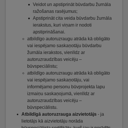
Veidot un apstiprināt būvdarbu žurnāla
ražošanas rasējumus;
Apstiprināt cita veida būvdarbu žurnāla
ierakstus, kuri viņam ir nodoti
apstiprināšanai.
atbildīgo autoruzraugu atrāda kā obligāto
vai iespējamo saskaņotāju būvdarbu
žurnāla ierakstos, vienlīdz ar
autoruzraudzības veicēju –
būvspeciālistu;
atbildīgo autoruzraugu atrāda kā obligāto
vai iespējamo saskaņotāju, vai
informējamo personu būvprojekta lapu
izmaiņu saskaņojumā, vienlīdz ar
autoruzraudzības veicēju –
būvspeciālistu.
Atbildīgā autoruzrauga aizvietotājs
- ja
lietotājs kā aizvietotāju norāda
būvspeciālista sertifikātu, kurš jau ir norādīts