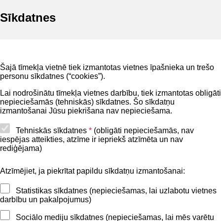
Sīkdatnes
Noderīgi
Šajā tīmekļa vietnē tiek izmantotas vietnes īpašnieka un trešo
Privātuma politika
personu sīkdatnes (“cookies”).
BIS lietošanas noteikumi
Lai nodrošinātu tīmekļa vietnes darbību, tiek izmantotas obligāti
nepieciešamās (tehniskās) sīkdatnes. Šo sīkdatņu
Lapas karte
izmantošanai Jūsu piekrišana nav nepieciešama.
Piekļūstamības paziņojums
Tehniskās sīkdatnes
*
(obligāti nepieciešamās, nav
iespējas atteikties, atzīme ir iepriekš atzīmēta un nav
BIS mobile lietošanas noteikumi
rediģējama)
Atzīmējiet, ja piekrītat papildu sīkdatņu izmantošanai:
Kontakti
Statistikas sīkdatnes (nepieciešamas, lai uzlabotu vietnes
BIS atbalsta dienesta tālrunis:
darbību un pakalpojumus)
+371 62004010
Sociālo mediju sīkdatnes (nepieciešamas, lai mēs varētu