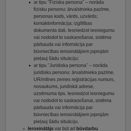
ar tipu "Fiziska persona" – norāda
fizisku personu: ārvalstnieka pazīme,
personas kods, vārds, uzvārds;
kontaktinformācija; izglītības
dokumenta dati. Iesniedzot iesniegumu
vai nododot to saskaņošanai, sistēma
pārbauda vai informācija par
būvniecības ierosinātājiem joprojām
pieļauj šādu situāciju;
ar tipu "Juridiska persona" – norāda
juridisku personu: ārvalstnieka pazīme,
UR/mītnes zemes reģistrācijas numurs,
nosaukums, juridiskā adrese,
uzņēmuma tips. Iesniedzot iesniegumu
vai nododot to saskaņošanai, sistēma
pārbauda vai informācija par
būvniecības ierosinātājiem joprojām
pieļauj šādu situāciju.
Ierosinātājs
var būt arī
būvdarbu