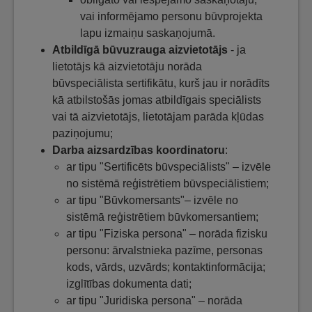
vai informējamo personu būvprojekta
lapu izmaiņu saskaņojumā.
Atbildīgā būvuzrauga aizvietotājs
- ja
lietotājs kā aizvietotāju norāda
būvspeciālista sertifikātu, kurš jau ir norādīts
kā atbilstošās jomas atbildīgais speciālists
vai tā aizvietotājs, lietotājam parāda kļūdas
paziņojumu;
Darba aizsardzības koordinatoru
:
ar tipu "Sertificēts būvspeciālists" – izvēle
no sistēmā reģistrētiem būvspeciālistiem;
ar tipu "Būvkomersants"– izvēle no
sistēmā reģistrētiem būvkomersantiem;
ar tipu "Fiziska persona" – norāda fizisku
personu: ārvalstnieka pazīme, personas
kods, vārds, uzvārds; kontaktinformācija;
izglītības dokumenta dati;
ar tipu "Juridiska persona" – norāda