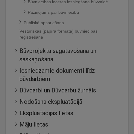
Būvniecības ieceres iesniegšana būvvaldē
Paziņojums par būvniecību
Publiskā apspriešana
Vēsturiskas (papīra formātā) būvniecības
reģistrēšana
Būvprojekta sagatavošana un
saskaņošana
Iesniedzamie dokumenti līdz
būvdarbiem
Būvdarbi un Būvdarbu žurnāls
Nodošana ekspluatācijā
Ekspluatācijas lietas
Māju lietas