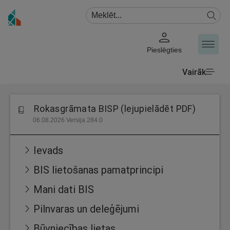
Pieslēgties
Vairāk
Rokasgrāmata BISP (lejupielādēt PDF)
06.08.2026 Versija 284.0
Ievads
BIS lietošanas pamatprincipi
Mani dati BIS
Pilnvaras un deleģējumi
Būvniecības lietas