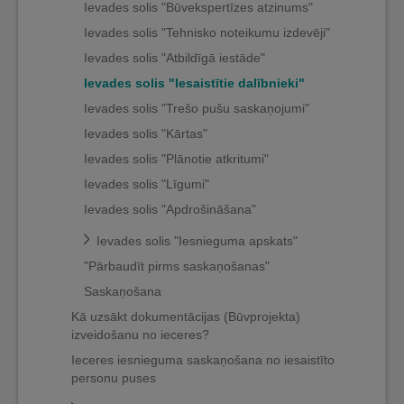
Ievades solis "Būvekspertīzes atzinums"
Ievades solis "Tehnisko noteikumu izdevēji"
Ievades solis "Atbildīgā iestāde"
Ievades solis "Iesaistītie dalībnieki"
Ievades solis "Trešo pušu saskaņojumi"
Ievades solis "Kārtas"
Ievades solis "Plānotie atkritumi"
Ievades solis "Līgumi"
Ievades solis "Apdrošināšana"
Ievades solis "Iesnieguma apskats"
"Pārbaudīt pirms saskaņošanas"
Saskaņošana
Kā uzsākt dokumentācijas (Būvprojekta)
izveidošanu no ieceres?
Ieceres iesnieguma saskaņošana no iesaistīto
personu puses