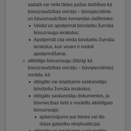
sadaļā var veikt tādas pašas darbības kā
būvuzraudzības veicējs – būvspeciālists
un būvuzraudzības komandas dalībnieks:
Veidot un apstiprināt būvdarbu žurnāla
būvuzrauga ierakstus;
Apstiprināt cita veida būvdarbu žurnāla
ierakstus, kuri viņam ir nodoti
apstiprināšanai.
atbildīgo būvuzraugu (līdzīgi kā
būvuzraudzības veicēju – būvspeciālistu)
norāda, kā:
obligāto vai iespējamo saskaņotāju
būvdarbu žurnāla ierakstos;
obligāto saskaņotāju dokumentos, ja
būvniecības lietā ir norādīts atbildīgais
būvuzraugs:
apliecinājums par būves vai tās
daļas gatavību ekspluatācijai.
obligāto vai iespējamo saskaņotāju,