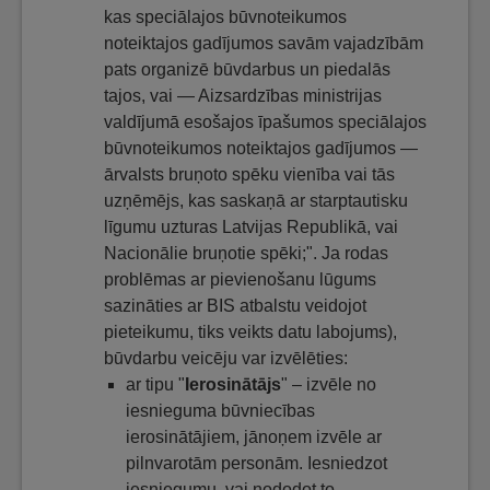
kas speciālajos būvnoteikumos
noteiktajos gadījumos savām vajadzībām
pats organizē būvdarbus un piedalās
tajos, vai — Aizsardzības ministrijas
valdījumā esošajos īpašumos speciālajos
būvnoteikumos noteiktajos gadījumos —
ārvalsts bruņoto spēku vienība vai tās
uzņēmējs, kas saskaņā ar starptautisku
līgumu uzturas Latvijas Republikā, vai
Nacionālie bruņotie spēki;". Ja rodas
problēmas ar pievienošanu lūgums
sazināties ar BIS atbalstu veidojot
pieteikumu, tiks veikts datu labojums),
būvdarbu veicēju var izvēlēties:
ar tipu "
Ierosinātājs
" – izvēle no
iesnieguma būvniecības
ierosinātājiem, jānoņem izvēle ar
pilnvarotām personām. Iesniedzot
iesniegumu, vai nododot to