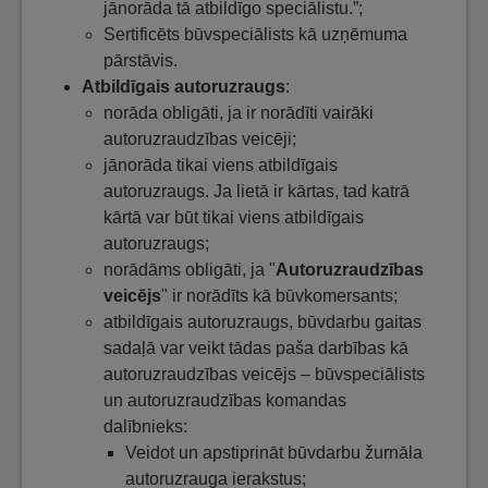
jānorāda tā atbildīgo speciālistu.”;
Sertificēts būvspeciālists kā uzņēmuma
pārstāvis.
Atbildīgais autoruzraugs
:
norāda obligāti, ja ir norādīti vairāki
autoruzraudzības veicēji;
jānorāda tikai viens atbildīgais
autoruzraugs. Ja lietā ir kārtas, tad katrā
kārtā var būt tikai viens atbildīgais
autoruzraugs;
norādāms obligāti, ja "
Autoruzraudzības
veicējs
" ir norādīts kā būvkomersants;
atbildīgais autoruzraugs, būvdarbu gaitas
sadaļā var veikt tādas paša darbības kā
autoruzraudzības veicējs – būvspeciālists
un autoruzraudzības komandas
dalībnieks:
Veidot un apstiprināt būvdarbu žurnāla
autoruzrauga ierakstus;