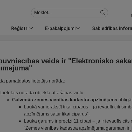
Reģistri
E-pakalpojumi
Sabiedrības info
būvniecības veids ir "Elektronisko saka
zīmējuma"
ta pamatdatos lietotājs norāda:
Lietotājs norāda objekta atrašanās vietu:
Galvenās zemes vienības kadastra apzīmējums
obligā
Laukā var ierakstīt tikai ciparus – ja ievadīti citi sim
apzīmējums satur tikai ciparus”;
Lauka garums ir precīzi 11 cipari – ja ir ievadīts cits 
“Zemes vienības kadastra apzīmējuma garumam ir jā