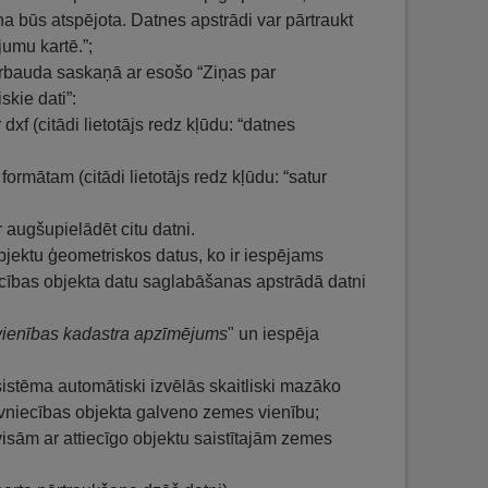
a būs atspējota. Datnes apstrādi var pārtraukt
jumu kartē.”;
pārbauda saskaņā ar esošo “Ziņas par
skie dati”:
f (citādi lietotājs redz kļūdu: “datnes
formātam (citādi lietotājs redz kļūdu: “satur
r augšupielādēt citu datni.
objektu ģeometriskos datus, ko ir iespējams
ecības objekta datu saglabāšanas apstrādā datni
ienības kadastra apzīmējums
" un iespēja
 sistēma automātiski izvēlās skaitliski mazāko
vniecības objekta galveno zemes vienību;
 visām ar attiecīgo objektu saistītajām zemes