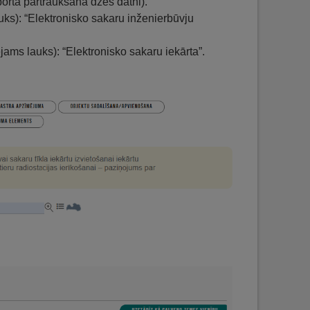
porta pārtraukšana dzēš datni).
uks): “Elektronisko sakaru inženierbūvju
ējams lauks): “Elektronisko sakaru iekārta”.