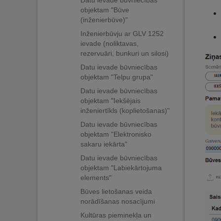
Datu ievade būvniecības
objektam "Būve
(inženierbūve)"
Inženierbūvju ar GLV 1252
ievade (noliktavas,
rezervuāri, bunkuri un silosi)
Datu ievade būvniecības
objektam "Telpu grupa"
Datu ievade būvniecības
objektam "Iekšējais
inženiertīkls (koplietošanas)"
Datu ievade būvniecības
objektam "Elektronisko
sakaru iekārta"
Datu ievade būvniecības
objektam "Labiekārtojuma
elements"
Būves lietošanas veida
norādīšanas nosacījumi
Kultūras pieminekļa un