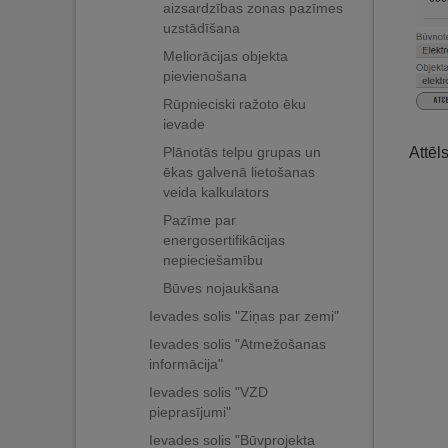
aizsardzības zonas pazīmes
uzstādīšana
Meliorācijas objekta
pievienošana
Rūpnieciski ražoto ēku
ievade
Plānotās telpu grupas un
Attēl
ēkas galvenā lietošanas
veida kalkulators
Pazīme par
energosertifikācijas
nepieciešamību
Būves nojaukšana
Ievades solis "Ziņas par zemi"
Ievades solis "Atmežošanas
informācija"
Ievades solis "VZD
pieprasījumi"
Ievades solis "Būvprojekta