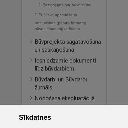
Paziņojums par būvniecību
Publiskā apspriešana
Vēsturiskas (papīra formātā)
būvniecības reģistrēšana
Būvprojekta sagatavošana
un saskaņošana
Iesniedzamie dokumenti
līdz būvdarbiem
Būvdarbi un Būvdarbu
žurnāls
Nodošana ekspluatācijā
Ekspluatācijas lietas
Sīkdatnes
Māju lietas