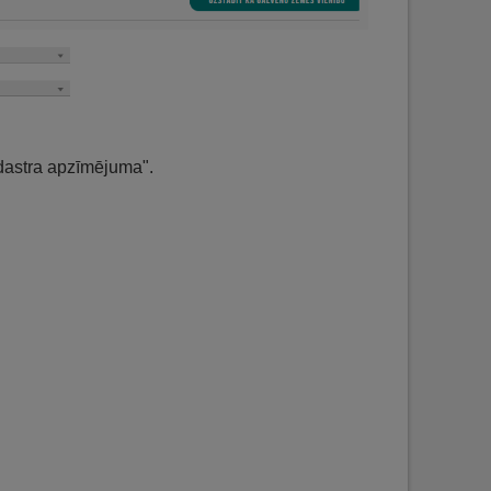
adastra apzīmējuma".