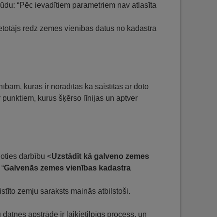
ļūdu: “Pēc ievadītiem parametriem nav atlasīta
ietotājs redz zemes vienības datus no kadastra
nībām, kuras ir norādītas kā saistītas ar doto
r punktiem, kurus šķērso līnijas un aptver
loties darbību <
Uzstādīt kā galveno zemes
 “
Galvenās zemes vienības kadastra
stīto zemju saraksts mainās atbilstoši.
 datnes apstrāde ir laikietilpīgs process, un