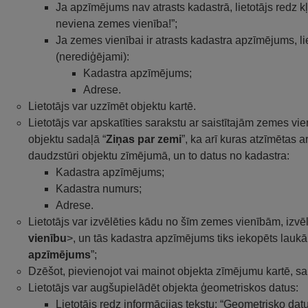
Ja apzīmējums nav atrasts kadastrā, lietotājs redz k
neviena zemes vienība!”;
Ja zemes vienībai ir atrasts kadastra apzīmējums, l
(nerediģējami):
Kadastra apzīmējums;
Adrese.
Lietotājs var uzzīmēt objektu kartē.
Lietotājs var apskatīties sarakstu ar saistītajām zemes vie
objektu sadaļā “
Ziņas par zemi
”, ka arī kuras atzīmētas a
daudzstūri objektu zīmējumā, un to datus no kadastra:
Kadastra apzīmējums;
Kadastra numurs;
Adrese.
Lietotājs var izvēlēties kādu no šīm zemes vienībām, izvē
vienību
>, un tās kadastra apzīmējums tiks iekopēts laukā
apzīmējums
”;
Dzēšot, pievienojot vai mainot objekta zīmējumu kartē, sai
Lietotājs var augšupielādēt objekta ģeometriskos datus:
Lietotājs redz informācijas tekstu: “Ģeometrisko datu