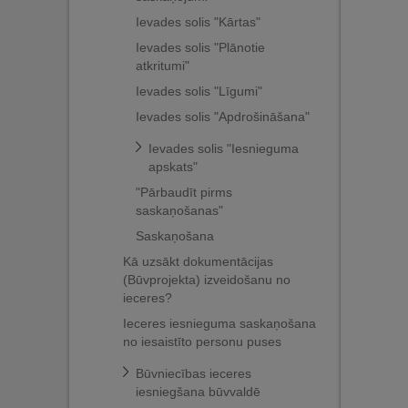
Ievades solis "Kārtas"
Ievades solis "Plānotie
atkritumi"
Ievades solis "Līgumi"
Ievades solis "Apdrošināšana"
Ievades solis "Iesnieguma
apskats"
"Pārbaudīt pirms
saskaņošanas"
Saskaņošana
Kā uzsākt dokumentācijas
(Būvprojekta) izveidošanu no
ieceres?
Ieceres iesnieguma saskaņošana
no iesaistīto personu puses
Būvniecības ieceres
iesniegšana būvvaldē