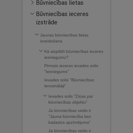
Būvniecības lietas
Būvniecības ieceres
izstrāde
Jaunas būvniecības lietas
izveidošana
Kā aizpildīt būvniecības ieceres
iesniegumu?
Pirmais ieceres ievades solis
"Iesniegums"
Ievades solis "Būvniecības
ierosinātāji"
Ievades solis "Ziņas par
būvniecības objektu"
Ja būvniecības veids ir
"Jauna būvniecība bez
kadastra apzīmējuma"
Ja būvniecības veids ir