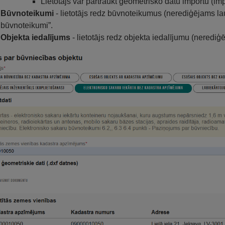
Lietotājs var pārtraukt ģeometrisko datu importu (im
Būvnoteikumi
- lietotājs redz būvnoteikumus (nerediģējams la
būvnoteikumi”.
Objekta iedalījums
- lietotājs redz objekta iedalījumu (nerediģ