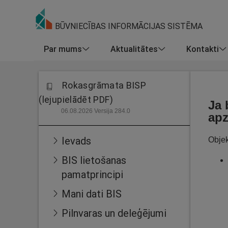
BŪVNIECĪBAS INFORMĀCIJAS SISTĒMA
Par mums
Aktualitātes
Kontakti
Rokasgrāmata BISP
(lejupielādēt PDF)
Ja 
06.08.2026 Versija 284.0
ap
Ievads
Objek
BIS lietošanas
pamatprincipi
Mani dati BIS
Pilnvaras un deleģējumi