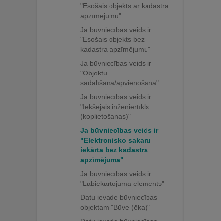
"Esošais objekts ar kadastra
apzīmējumu"
Ja būvniecības veids ir
"Esošais objekts bez
kadastra apzīmējumu"
Ja būvniecības veids ir
"Objektu
sadalīšana/apvienošana"
Ja būvniecības veids ir
"Iekšējais inženiertīkls
(koplietošanas)"
Ja būvniecības veids ir
"Elektronisko sakaru
iekārta bez kadastra
apzīmējuma"
Ja būvniecības veids ir
"Labiekārtojuma elements"
Datu ievade būvniecības
objektam "Būve (ēka)"