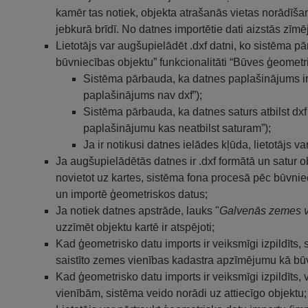
kamēr tas notiek, objekta atrašanās vietas norādīšan
jebkurā brīdī. No datnes importētie dati aizstās zīmē
Lietotājs var augšupielādēt .dxf datni, ko sistēma 
būvniecības objektu” funkcionalitāti “Būves ģeometri
Sistēma pārbauda, ka datnes paplašinājums ir dx
paplašinājums nav dxf”);
Sistēma pārbauda, ka datnes saturs atbilst dxf 
paplašinājumu kas neatbilst saturam”);
Ja ir notikusi datnes ielādes kļūda, lietotājs va
Ja augšupielādētās datnes ir .dxf formātā un satur 
novietot uz kartes, sistēma fona procesā pēc būvni
un importē ģeometriskos datus;
Ja notiek datnes apstrāde, lauks "
Galvenās zemes v
uzzīmēt objektu kartē ir atspējoti;
Kad ģeometrisko datu imports ir veiksmīgi izpildīts,
saistīto zemes vienības kadastra apzīmējumu kā bū
Kad ģeometrisko datu imports ir veiksmīgi izpildīts,
vienībām, sistēma veido norādi uz attiecīgo objektu;