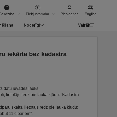
Palīdzība
Piekļūstamība
Pieslēgties
English
rmēšana
Noderīgi
Vairāk
ru iekārta bez kadastra
ts datu ievades lauks:
boli, lietotājs redz pie lauka kļūdu: “Kadastra
ciparu skaits, lietotājs redz pie lauka kļūdu:
būt 11 cipariem”;