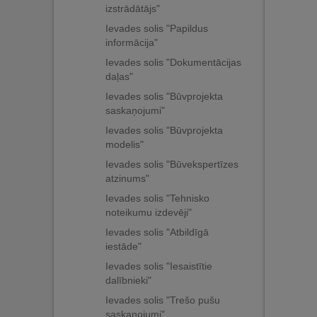
izstrādātājs"
Ievades solis "Papildus
informācija"
Ievades solis "Dokumentācijas
daļas"
Ievades solis "Būvprojekta
saskaņojumi"
Ievades solis "Būvprojekta
modelis"
Ievades solis "Būvekspertīzes
atzinums"
Ievades solis "Tehnisko
noteikumu izdevēji"
Ievades solis "Atbildīgā
iestāde"
Ievades solis "Iesaistītie
dalībnieki"
Ievades solis "Trešo pušu
saskaņojumi"