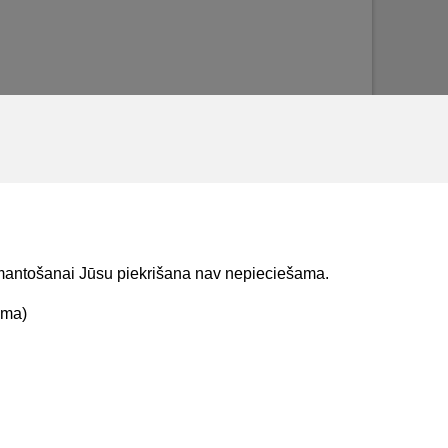
izmantošanai Jūsu piekrišana nav nepieciešama.
ama)
t mums
Lejupielādejiet
lietojumprogrammu