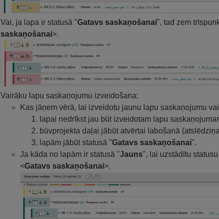
Vai, ja lapa ir statusā "
Gatavs saskaņošanai
", tad zem trīspu
saskaņošanai
>.
Vairāku lapu saskaņojumu izveidošana:
Kas jāņem vērā, lai izveidotu jaunu lapu saskaņojumu va
lapai nedrīkst jau būt izveidotam lapu saskaņojuma
būvprojekta daļai jābūt atvērtai labošanā (atslēdziņai
lapām jābūt statusā "
Gatavs saskaņošanai
".
Ja kāda no lapām ir statusā "
Jauns
", lai uzstādītu statusu
<
Gatavs saskaņošanai
>.