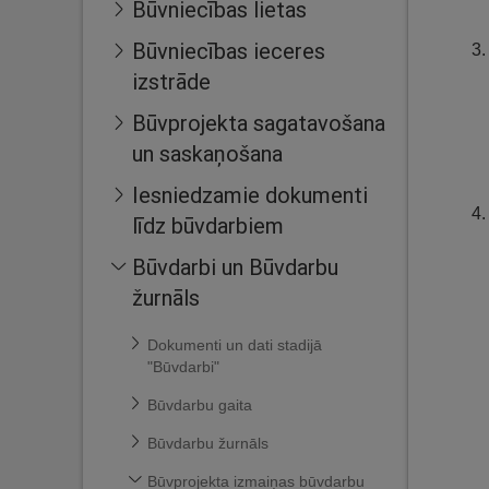
Būvniecības lietas
Būvniecības ieceres
izstrāde
Būvprojekta sagatavošana
un saskaņošana
Iesniedzamie dokumenti
līdz būvdarbiem
Būvdarbi un Būvdarbu
žurnāls
Dokumenti un dati stadijā
"Būvdarbi"
Būvdarbu gaita
Būvdarbu žurnāls
Būvprojekta izmaiņas būvdarbu