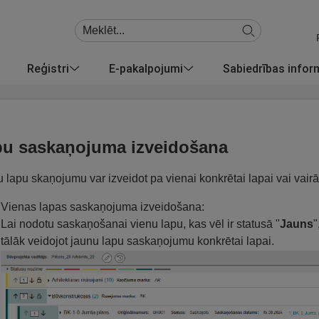
Reģistri
E-pakalpojumi
Sabiedrības info
u saskaņojuma izveidošana
 lapu skaņojumu var izveidot pa vienai konkrētai lapai vai vair
Vienas lapas saskaņojuma izveidošana:
Lai nodotu saskaņošanai vienu lapu, kas vēl ir statusā "
Jauns
"
tālāk veidojot jaunu lapu saskaņojumu konkrētai lapai.