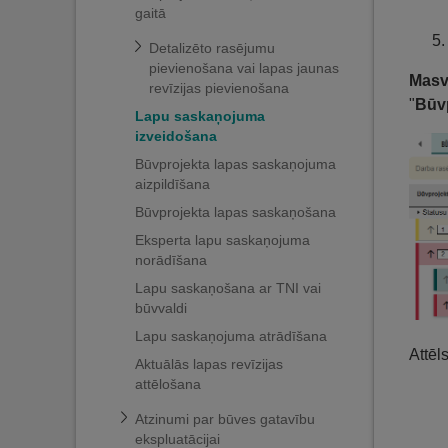
gaitā
Detalizēto rasējumu
pievienošana vai lapas jaunas
Masv
revīzijas pievienošana
"
Būv
Lapu saskaņojuma
izveidošana
Būvprojekta lapas saskaņojuma
aizpildīšana
Būvprojekta lapas saskaņošana
Eksperta lapu saskaņojuma
norādīšana
Lapu saskaņošana ar TNI vai
būvvaldi
Lapu saskaņojuma atrādīšana
Attēl
Aktuālās lapas revīzijas
attēlošana
Atzinumi par būves gatavību
ekspluatācijai