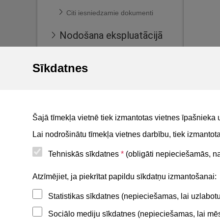
Citi iesniedzamie dokumenti
Nodošana ekspluatācijā
Ekspluatācijas lietas
Sīkdatnes
Māju lietas
BIS reģistri
BIS mobile lietotne
Šajā tīmekļa vietnē tiek izmantotas vietnes īpašnieka 
For non-residents
Lai nodrošinātu tīmekļa vietnes darbību, tiek izmanto
Tehniskās sīkdatnes
*
(obligāti nepieciešamās, nav
Noderīgi
Atzīmējiet, ja piekrītat papildu sīkdatņu izmantošanai:
Statistikas sīkdatnes (nepieciešamas, lai uzlabo
Privātuma politika
Sociālo mediju sīkdatnes (nepieciešamas, lai mēs 
BIS lietošanas noteikumi