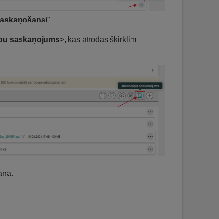
saskaņošanai
".
apu saskaņojums
>, kas atrodas šķirklim
ana.