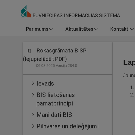
BŪVNIECĪBAS INFORMĀCIJAS SISTĒMA
Par mums
Aktualitātes
Kontakti
Rokasgrāmata BISP
(lejupielādēt PDF)
Lap
06.08.2026 Versija 284.0
Jaunu
Ievads
BIS lietošanas
pamatprincipi
Mani dati BIS
Pilnvaras un deleģējumi