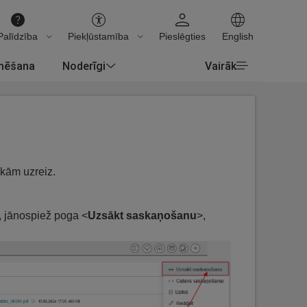
Palīdzība
Piekļūstamība
Pieslēgties
English
rmēšana
Noderīgi
Vairāk
ākām uzreiz.
, jānospiež poga <
Uzsākt saskaņošanu
>,