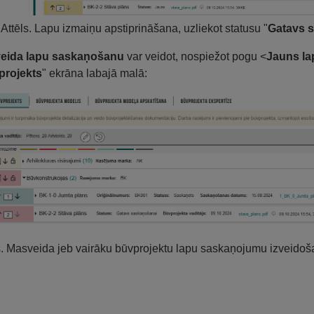
Attēls. Lapu izmaiņu apstiprināšana, uzliekot statusu "
Gatavs 
eida lapu saskaņošanu
var veidot, nospiežot pogu <
Jauns l
projekts
" ekrāna labajā malā:
s. Masveida jeb vairāku būvprojektu lapu saskaņojumu izveidoš