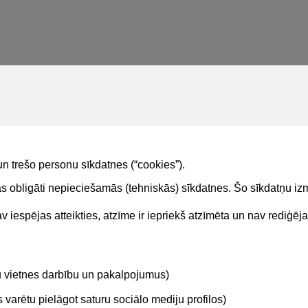
un trešo personu sīkdatnes (“cookies”).
tas obligāti nepieciešamās (tehniskās) sīkdatnes. Šo sīkdatņu 
 iespējas atteikties, atzīme ir iepriekš atzīmēta un nav rediģēj
Kontakti
Sekojie
tu vietnes darbību un pakalpojumus)
BIS atbalsta dienesta tālrunis:
+371 62004010
varētu pielāgot saturu sociālo mediju profilos)