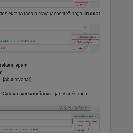
nktes ekrāna labajā malā jānospiež poga <
Nodot
irākām lapām:
m;
 jābūt atvērtai);
 "
Gatavs saskaņošanai
", jānospiež poga