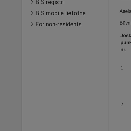
BIS reģistri
Attēl
BIS mobile lietotne
Būvni
For non-residents
Josl
punk
nr.
1
2