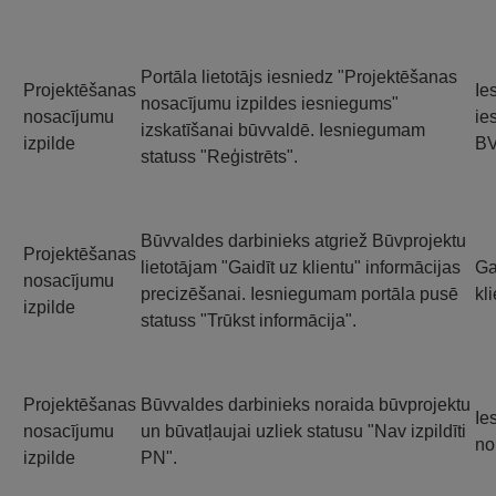
Portāla lietotājs iesniedz "Projektēšanas
Projektēšanas
Ie
nosacījumu izpildes iesniegums"
nosacījumu
ie
izskatīšanai būvvaldē. Iesniegumam
izpilde
B
statuss "Reģistrēts".
Būvvaldes darbinieks atgriež Būvprojektu
Projektēšanas
lietotājam "Gaidīt uz klientu" informācijas
Ga
nosacījumu
precizēšanai. Iesniegumam portāla pusē
kl
izpilde
statuss "Trūkst informācija".
Projektēšanas
Būvvaldes darbinieks noraida būvprojektu
Ie
nosacījumu
un būvatļaujai uzliek statusu "Nav izpildīti
no
izpilde
PN".