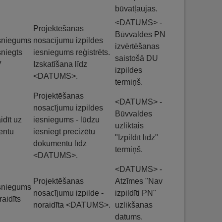
būvatļaujas.
<DATUMS> -
Projektēšanas
Būvvaldes PN
sniegums
nosacījumu izpildes
izvērtēšanas
sniegts
iesniegums reģistrēts.
saistošā DU
V
Izskatīšana līdz
izpildes
<DATUMS>.
termiņš.
Projektēšanas
<DATUMS> -
nosacījumu izpildes
Būvvaldes
idīt uz
iesniegums - lūdzu
uzliktais
ientu
iesniegt precizētu
"Izpildīt līdz"
dokumentu līdz
termiņš.
<DATUMS>.
<DATUMS> -
Projektēšanas
Atzīmes "Nav
sniegums
nosacījumu izpilde -
izpildīti PN"
raidīts
noraidīta <DATUMS>.
uzlikšanas
datums.