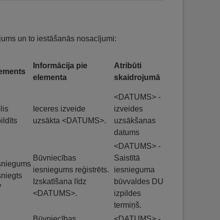
ojums un to iestāšanās nosacījumi:
Informācija pie
Atribūti
ements
elementa
skaidrojumā
<DATUMS> -
lis
Ieceres izveide
izveides
ildīts
uzsākta <DATUMS>.
uzsākšanas
datums
<DATUMS> -
Būvniecības
Saistītā
sniegums
iesniegums reģistrēts.
iesnieguma
sniegts
Izskatīšana līdz
būvvaldes DU
V
<DATUMS>.
izpildes
termiņš.
Būvniecības
<DATUMS> -