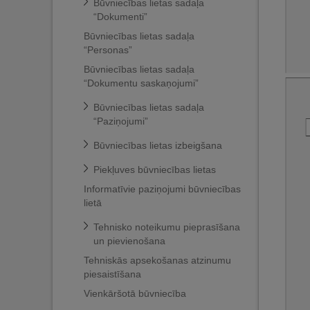
Būvniecības lietas sadaļa
“Dokumenti”
Būvniecības lietas sadaļa
“Personas”
Būvniecības lietas sadaļa
“Dokumentu saskaņojumi”
Būvniecības lietas sadaļa
“Paziņojumi”
Būvniecības lietas izbeigšana
Piekļuves būvniecības lietas
Informatīvie paziņojumi būvniecības
lietā
Tehnisko noteikumu pieprasīšana
un pievienošana
Tehniskās apsekošanas atzinumu
piesaistīšana
Vienkāršotā būvniecība