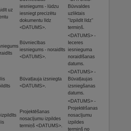
iesniegums - lūdzu
Būvvaldes
idīt uz
iesniegt precizētu
uzliktais
ientu
dokumentu līdz
"Izpildīt līdz"
<DATUMS>.
termiņš.
<DATUMS> -
Būvniecības
Ieceres
sniegums
iesniegums - noraidīts
iesnieguma
raidīts
<DATUMS>.
noraidīšanas
datums.
<DATUMS> -
lis
Būvatļauja izsniegta
Būvatļaujas
ildīts
<DATUMS>.
izsniegšanas
datums.
<DATUMS> -
Projektēšanas
Projektēšanas
izpildīts
nosacījumu
nosacījumu izpildes
lis
izpildes
termiņš <DATUMS>.
termiņš no