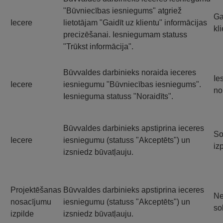
"Būvniecības iesniegums" atgriež
Ga
Iecere
lietotājam "Gaidīt uz klientu" informācijas
kl
precizēšanai. Iesniegumam statuss
"Trūkst informācija".
Būvvaldes darbinieks noraida ieceres
Ie
Iecere
iesniegumu "Būvniecības iesniegums".
no
Iesnieguma statuss "Noraidīts".
Būvvaldes darbinieks apstiprina ieceres
So
Iecere
iesniegumu (statuss "Akceptēts") un
izp
izsniedz būvatļauju.
Projektēšanas
Būvvaldes darbinieks apstiprina ieceres
Ne
nosacījumu
iesniegumu (statuss "Akceptēts") un
so
izpilde
izsniedz būvatļauju.