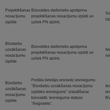
Projektēšanas
Būvvaldes darbinieks apstiprina
So
nosacījumu
projektēšanas nosacījumu izpildi un
izp
izpilde
uzliek PN atzīmi.
Būvdarbu
Būvvaldes darbinieks apstiprina
uzsākšanas
Ne
projektēšanas nosacījumu izpildi un
nosacījumu
so
uzliek PN atzīmi.
izpilde
Portāla lietotājs iesniedz iesniegumu
Būvdarbu
"Būvdarbu uzsākšanas nosacījumu
Ie
uzsākšanas
izpildes iesniegums" izskatīšanai
ie
nosacījumu
būvvaldē. Iesnieguma statuss
B
izpilde
"Reģistrēts".