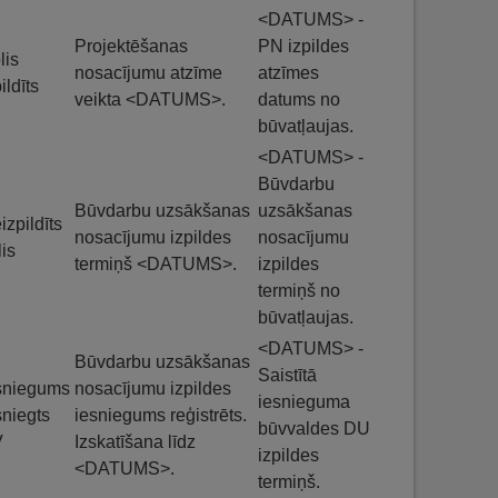
<DATUMS> -
Projektēšanas
PN izpildes
lis
nosacījumu atzīme
atzīmes
ildīts
veikta <DATUMS>.
datums no
būvatļaujas.
<DATUMS> -
Būvdarbu
Būvdarbu uzsākšanas
uzsākšanas
izpildīts
nosacījumu izpildes
nosacījumu
lis
termiņš <DATUMS>.
izpildes
termiņš no
būvatļaujas.
<DATUMS> -
Būvdarbu uzsākšanas
Saistītā
sniegums
nosacījumu izpildes
iesnieguma
sniegts
iesniegums reģistrēts.
būvvaldes DU
V
Izskatīšana līdz
izpildes
<DATUMS>.
termiņš.