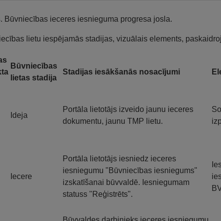
s. Būvniecības ieceres iesnieguma progresa josla.
ecības lietu iespējamās stadijas, vizuālais elements, paskaidr
as
Būvniecības
ta
Stadijas iesākšanās nosacījumi
El
lietas stadija
Portāla lietotājs izveido jaunu ieceres
So
Ideja
dokumentu, jaunu TMP lietu.
izp
Portāla lietotājs iesniedz ieceres
Ie
iesniegumu "Būvniecības iesniegums"
Iecere
ie
izskatīšanai būvvaldē. Iesniegumam
B
statuss "Reģistrēts".
Būvvaldes darbinieks ieceres iesniegumu