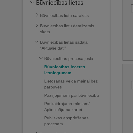
Būvniecības lietas
Būvniecības lietu saraksts
Būvniecības lietu detalizētais
skats
Būvniecības lietas sadaļa
“Aktuālie dati”
Būvniecības procesa josla
Būvniecības ieceres
iesniegumam
Lietošanas veida maiņai bez
pārbūves
Paziņojumam par būvniecību
Paskaidrojuma rakstam/
Apliecinājuma kartei
Publiskās apspriešanas
procesam