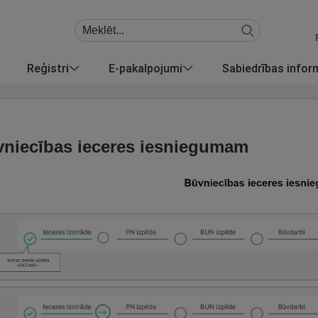
Reģistri
E-pakalpojumi
Sabiedrības info
niecības ieceres iesniegumam