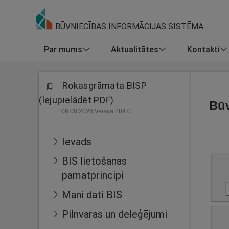
BŪVNIECĪBAS INFORMĀCIJAS SISTĒMA
Par mums
Aktualitātes
Kontakti
Rokasgrāmata BISP
(lejupielādēt PDF)
Būv
06.08.2026 Versija 284.0
Ievads
BIS lietošanas
pamatprincipi
Mani dati BIS
Pilnvaras un deleģējumi