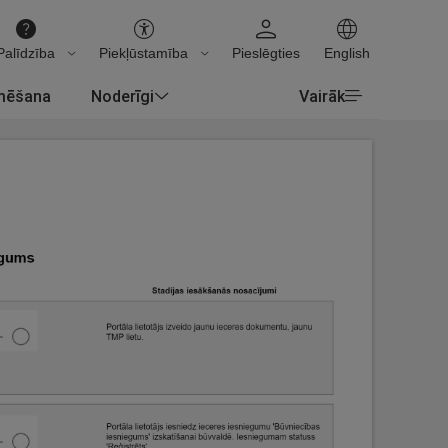
Palīdzība
Piekļūstamība
Pieslēgties
English
rmēšana
Noderīgi
Vairāk