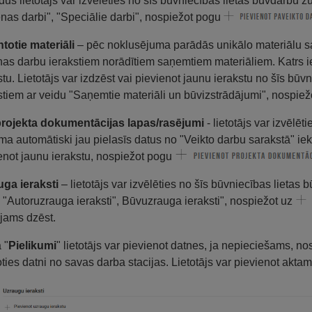
dus lietotājs var izvēlēties no šīs būvniecības lietas būvdarbu ž
enas darbi", "Speciālie darbi", nospiežot pogu
totie materiāli
– pēc noklusējuma parādās unikālo materiālu sa
nas darbu ierakstiem norādītiem saņemtiem materiāliem. Katrs ie
stu. Lietotājs var izdzēst vai pievienot jaunu ierakstu no šīs bū
stiem ar veidu "Saņemtie materiāli un būvizstrādājumi", nospie
rojekta dokumentācijas lapas/rasējumi
- lietotājs var izvēlē
ma automātiski jau pielasīs datus no "Veikto darbu sarakstā" iekļ
enot jaunu ierakstu, nospiežot pogu
ga ieraksti
– lietotājs var izvēlēties no šīs būvniecības lietas
 "Autoruzrauga ieraksti", Būvuzrauga ieraksti", nospiežot uz
jams dzēst.
 "
Pielikumi
" lietotājs var pievienot datnes, ja nepieciešams, no
oties datni no savas darba stacijas. Lietotājs var pievienot aktam