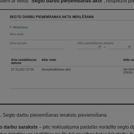
stiem ar veidu "
Segto darbu pieņemšanas akts
", nospiežot p
s. Segto darbu pieņemšanas ierakstu pievienošana.
to darbu saraksts
– pēc noklusējuma parādās norādīto segto d