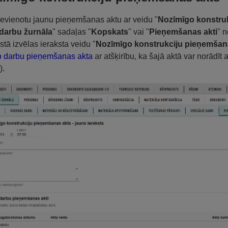
ievienotu jaunu pieņemšanas aktu ar veidu "
Nozīmīgo konstru
darbu žurnāla
" sadaļas "
Kopskats
" vai "
Pieņemšanas akti
" 
stā izvēlas ieraksta veidu "
Nozīmīgo konstrukciju pieņemšan
o darbu pieņemšanas akta
ar atšķirību, ka šajā aktā var norādī
).