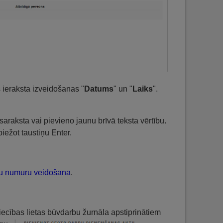
s ieraksta izveidošanas "
Datums
" un "
Laiks
".
saraksta vai pievieno jaunu brīvā teksta vērtību.
piežot taustiņu Enter.
tu numuru veidošana
.
niecības lietas būvdarbu žurnāla apstiprinātiem