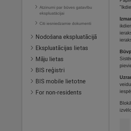
Papil
"Ikdi
Atzinumi par būves gatavību
ekspluatācijai
Izman
Citi iesniedzamie dokumenti
ikdie
ierak
Nodošana ekspluatācijā
ierak
Ekspluatācijas lietas
Būvp
Māju lietas
Sistē
pievi
BIS reģistri
Uzrau
BIS mobile lietotne
veidu
For non-residents
iespē
Blokā
izvēl