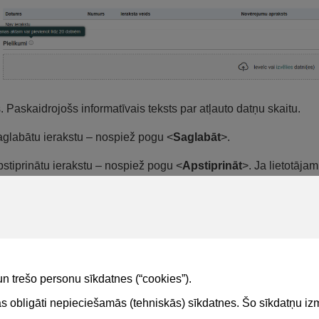
s. Paskaidrojošs informatīvais teksts par atļauto datņu skaitu.
aglabātu ierakstu – nospiež pogu <
Saglabāt
>.
pstiprinātu ierakstu – nospiež pogu <
Apstiprināt
>. Ja lietotāja
prināšanai
>.
tājs var dzēst ierakstu, ja tas nav nodots apstiprināšanai vai nav 
stu var atvērt labošanai. Pēc labošanas ierakstu jāapstiprina vēl
stiprināt nozīmīgo konstrukciju pieņemšanas aktu, skatīt
Pieņem
un trešo personu sīkdatnes (“cookies”).
tas obligāti nepieciešamās (tehniskās) sīkdatnes. Šo sīkdatņu 