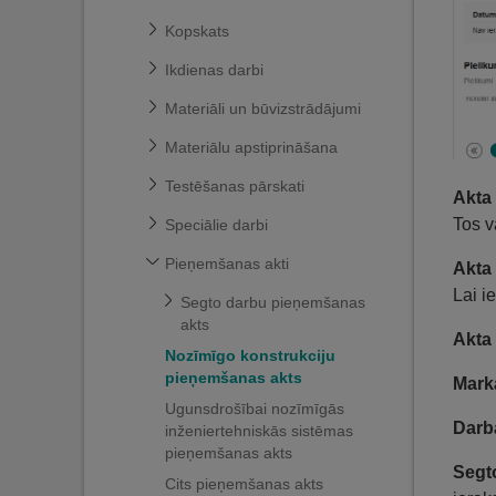
Kopskats
Ikdienas darbi
Materiāli un būvizstrādājumi
Materiālu apstiprināšana
Testēšanas pārskati
Akta
Tos v
Speciālie darbi
Pieņemšanas akti
Akta
Lai i
Segto darbu pieņemšanas
akts
Akta
Nozīmīgo konstrukciju
pieņemšanas akts
Mark
Ugunsdrošībai nozīmīgās
Darb
inženiertehniskās sistēmas
pieņemšanas akts
Segt
Cits pieņemšanas akts