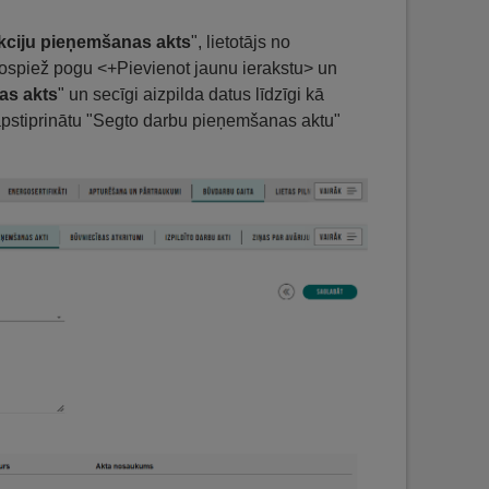
kciju pieņemšanas akts
", lietotājs no
nospiež pogu <+Pievienot jaunu ierakstu> un
as akts
" un secīgi aizpilda datus līdzīgi kā
t apstiprinātu "Segto darbu pieņemšanas aktu"