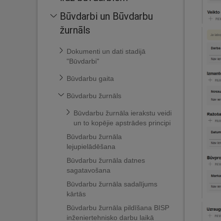
Būvdarbi un Būvdarbu
žurnāls
Dokumenti un dati stadijā
"Būvdarbi"
Būvdarbu gaita
Būvdarbu žurnāls
Būvdarbu žurnāla ierakstu veidi
un to kopējie apstrādes principi
Būvdarbu žurnāla
lejupielādēšana
Būvdarbu žurnāla datnes
sagatavošana
Būvdarbu žurnāla sadalījums
kārtās
Būvdarbu žurnāla pildīšana BISP
inženiertehnisko darbu laikā