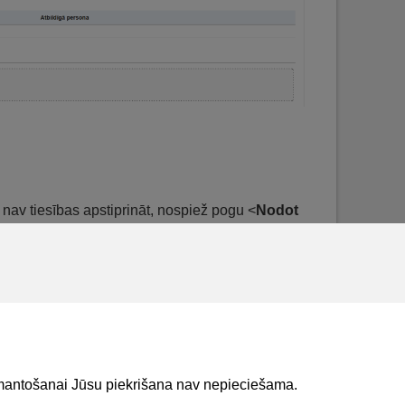
m nav tiesības apstiprināt, nospiež pogu <
Nodot
apstiprināts.
reiz.
šanas aktu apstiprināšana
.
izmantošanai Jūsu piekrišana nav nepieciešama.