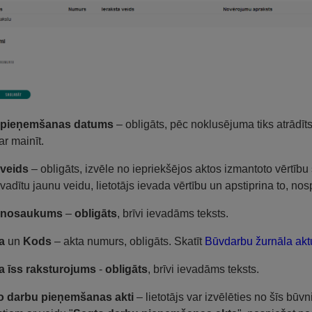
 pieņemšanas datums
– obligāts, pēc noklusējuma tiks atrādīt
ar mainīt.
 veids
– obligāts, izvēle no iepriekšējos aktos izmantoto vērtību 
evadītu jaunu veidu, lietotājs ievada vērtību un apstiprina to, nos
 nosaukums
–
obligāts
, brīvi ievadāms teksts.
a
un
Kods
– akta numurs, obligāts. Skatīt
Būvdarbu žurnāla ak
a īss raksturojums
-
obligāts
, brīvi ievadāms teksts.
o darbu pieņemšanas akti
– lietotājs var izvēlēties no šīs būv