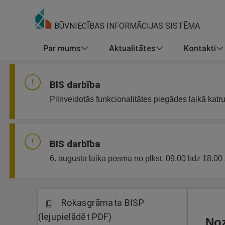
BŪVNIECĪBAS INFORMĀCIJAS SISTĒMA
Par mums
Aktualitātes
Kontakti
BIS darbība
Pilnveidotās funkcionalitātes piegādes laikā katr
BIS darbība
6. augustā laika posmā no plkst. 09.00 līdz 18.00 
Rokasgrāmata BISP
(lejupielādēt PDF)
Noz