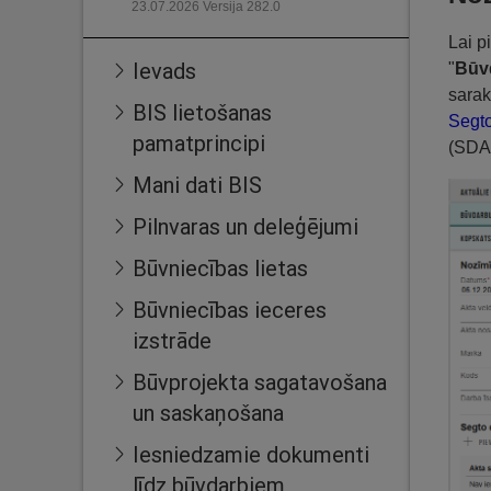
23.07.2026 Versija 282.0
Lai p
Ievads
"
Būv
sarak
BIS lietošanas
Segt
pamatprincipi
(SDA
Mani dati BIS
Pilnvaras un deleģējumi
Būvniecības lietas
Būvniecības ieceres
izstrāde
Būvprojekta sagatavošana
un saskaņošana
Iesniedzamie dokumenti
līdz būvdarbiem