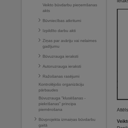
ierak
Veikto būvdarbu pieņemšanas
akts
Būvniecības atkritumi
Izpildīto darbu akti
Ziņas par avāriju vai nelaimes
gadījumu
Būvuzrauga ieraksti
Autoruzrauga ieraksti
Ražošanas rasējumi
Kontrolējošo organizāciju
pārbaudes
Būvuzrauga "klusēšanas -
piekrišanas" principa
piemērošana
Attēl
Būvprojekta izmaiņas būvdarbu
Veik
gaitā