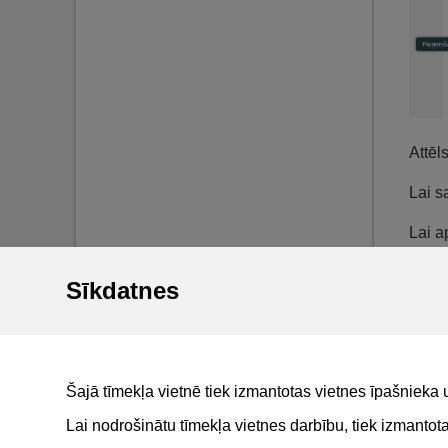
Attēl
Lai s
Lai a
apsti
Sīkdatnes
Lieto
Ierak
Kā ap
Šajā tīmekļa vietnē tiek izmantotas vietnes īpašnieka 
Lai nodrošinātu tīmekļa vietnes darbību, tiek izmanto