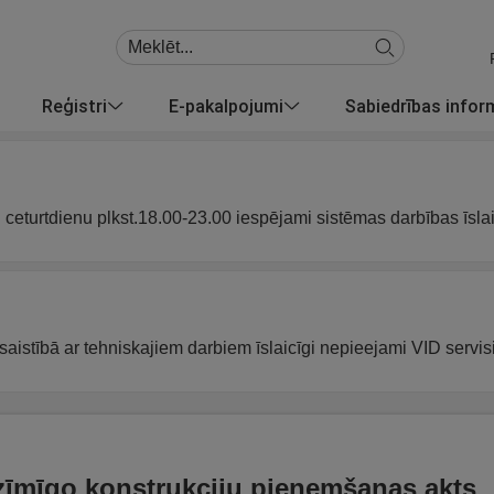
Reģistri
E-pakalpojumi
Sabiedrības info
u ceturtdienu plkst.18.00-23.00 iespējami sistēmas darbības īsla
saistībā ar tehniskajiem darbiem īslaicīgi nepieejami VID servisi
īmīgo konstrukciju pieņemšanas akts