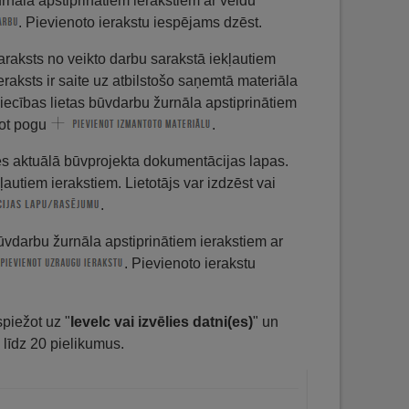
urnāla apstiprinātiem ierakstiem ar veidu
. Pievienoto ierakstu iespējams dzēst.
raksts no veikto darbu sarakstā iekļautiem
raksts ir saite uz atbilstošo saņemtā materiāla
vniecības lietas būvdarbu žurnāla apstiprinātiem
žot pogu
.
ties aktuālā būvprojekta dokumentācijas lapas.
autiem ierakstiem. Lietotājs var izdzēst vai
.
 būvdarbu žurnāla apstiprinātiem ierakstiem ar
. Pievienoto ierakstu
spiežot uz "
Ievelc vai izvēlies datni(es)
" un
 līdz 20 pielikumus.