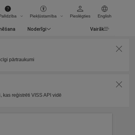
Palīdzība
Piekļūstamība
Pieslēgties
English
rmēšana
Noderīgi
Vairāk
icīgi pārtraukumi
, kas reģistrēti VISS API vidē