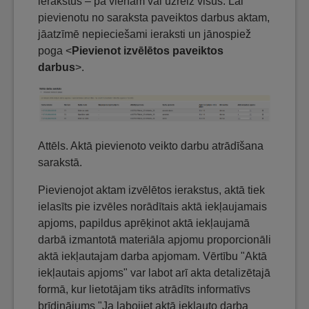
ierakstus – pa vienam vai uzreiz visus. Lai
pievienotu no saraksta paveiktos darbus aktam,
jāatzīmē nepieciešami ieraksti un jānospiež
poga <
Pievienot izvēlētos paveiktos
darbus
>.
Attēls. Aktā pievienoto veikto darbu atrādīšana
sarakstā.
Pievienojot aktam izvēlētos ierakstus, aktā tiek
ielasīts pie izvēles norādītais aktā iekļaujamais
apjoms, papildus aprēķinot aktā iekļaujamā
darbā izmantotā materiāla apjomu proporcionāli
aktā iekļautajam darba apjomam. Vērtību "Aktā
iekļautais apjoms" var labot arī akta detalizētajā
formā, kur lietotājam tiks atrādīts informatīvs
brīdinājums "Ja labojiet aktā iekļauto darba