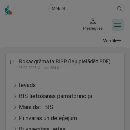
Pieslēgties
Vairāk
Rokasgrāmata BISP (lejupielādēt PDF)
06.08.2026 Version 284.0
Ievads
BIS lietošanas pamatprincipi
Mani dati BIS
Pilnvaras un deleģējumi
Būvniecības lietas