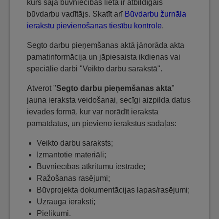
kurš šajā būvniecības lietā ir atbildīgais
būvdarbu vadītājs. Skatīt arī
Būvdarbu žurnāla
ierakstu pievienošanas tiesību kontrole
.
Segto darbu pieņemšanas aktā jānorāda akta
pamatinformācija un jāpiesaista ikdienas vai
speciālie darbi "Veikto darbu sarakstā".
Atverot "
Segto darbu pieņemšanas akta
"
jauna ieraksta veidošanai, secīgi aizpilda datus
ievades formā, kur var norādīt ieraksta
pamatdatus, un pievieno ierakstus sadaļās:
Veikto darbu saraksts;
Izmantotie materiāli;
Būvniecības atkritumu iestrāde;
Ražošanas rasējumi;
Būvprojekta dokumentācijas lapas/rasējumi;
Uzrauga ieraksti;
Pielikumi.