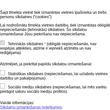
Noderīgi
Šajā tīmekļa vietnē tiek izmantotas vietnes īpašnieka un trešo
Privātuma politika
personu sīkdatnes (“cookies”).
BIS lietošanas noteikumi
Lai nodrošinātu tīmekļa vietnes darbību, tiek izmantotas obligāti
nepieciešamās (tehniskās) sīkdatnes. Šo sīkdatņu
Lapas karte
izmantošanai Jūsu piekrišana nav nepieciešama.
Piekļūstamības paziņojums
Tehniskās sīkdatnes
*
(obligāti nepieciešamās, nav
iespējas atteikties, atzīme ir iepriekš atzīmēta un nav
BIS mobile lietošanas noteikumi
rediģējama)
Atzīmējiet, ja piekrītat papildu sīkdatņu izmantošanai:
Kontakti
Statistikas sīkdatnes (nepieciešamas, lai uzlabotu vietnes
BIS atbalsta dienesta tālrunis:
darbību un pakalpojumus)
+371 62004010
Sociālo mediju sīkdatnes (nepieciešamas, lai mēs varētu
pielāgot saturu sociālo mediju profilos)
Sekojiet mums
Vairāk informācijas:
Sīkdatņu izmantošanas noteikumos
.