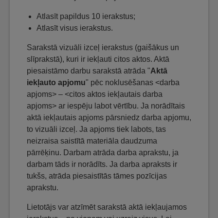
Atlasīt papildus 10 ierakstus;
Atlasīt visus ierakstus.
Sarakstā vizuāli izceļ ierakstus (gaišākus un
slīprakstā), kuri ir iekļauti citos aktos. Aktā
piesaistāmo darbu sarakstā atrāda "
Aktā
iekļauto apjomu
" pēc noklusēšanas <darba
apjoms> – <citos aktos iekļautais darba
apjoms> ar iespēju labot vērtību. Ja norādītais
aktā iekļautais apjoms pārsniedz darba apjomu,
to vizuāli izceļ. Ja apjoms tiek labots, tas
neizraisa saistītā materiāla daudzuma
pārrēķinu. Darbam atrāda darba aprakstu, ja
darbam tāds ir norādīts. Ja darba apraksts ir
tukšs, atrāda piesaistītās tāmes pozīcijas
aprakstu.
Lietotājs var atzīmēt sarakstā aktā iekļaujamos