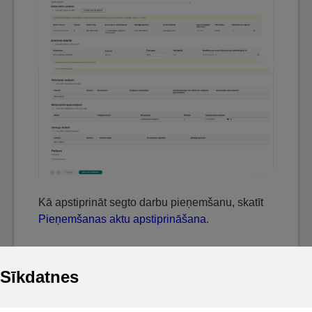
Kā apstiprināt segto darbu pieņemšanu, skatīt
Pieņemšanas aktu apstiprināšana
.
Sīkdatnes