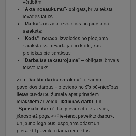
vērtībām;
"
Akta nosaukumu
"- obligāts, brīvā teksta
ievades lauks;
"
Marka
"- norāda, izvēloties no pieejamā
saraksta;
"
Kods"-
norāda, izvēloties no pieejamā
saraksta, vai ievada jaunu kodu, kas
pieliekas pie saraksta;
"
Darba īss raksturojums
" – obligāts, brīvais
teksta lauks.
Zem "
Veikto darbu saraksta
" pievieno
paveiktos darbus – pievieno no šīs būvniecības
lietas būvdarbu žurnāla apstiprinātiem
ierakstiem ar veidu "
Ikdienas darbi
" un
"
Speciālie darbi
". Lai pievienotu ierakstus,
jānospiež poga <+Pievienot paveikto darbu>,
un jaunā logā būs iespējams atlasīt un
piesaistīt paveikto darba ierakstus.