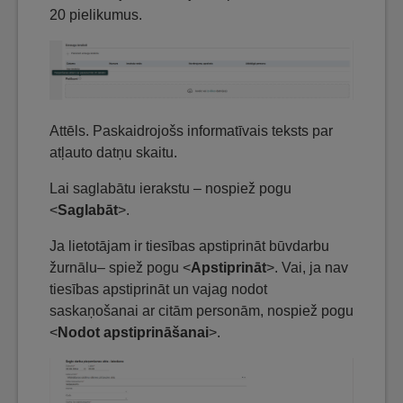
20 pielikumus.
Attēls. Paskaidrojošs informatīvais teksts par
atļauto datņu skaitu.
Lai saglabātu ierakstu – nospiež pogu
<
Saglabāt
>.
Ja lietotājam ir tiesības apstiprināt būvdarbu
žurnālu– spiež pogu <
Apstiprināt
>. Vai, ja nav
tiesības apstiprināt un vajag nodot
saskaņošanai ar citām personām, nospiež pogu
<
Nodot apstiprināšanai
>.