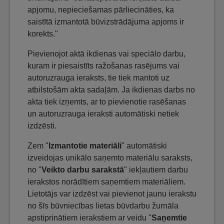
apjomu, nepieciešamas pārliecināties, ka
saistītā izmantotā būvizstrādājuma apjoms ir
korekts."
Pievienojot aktā ikdienas vai speciālo darbu,
kuram ir piesaistīts ražošanas rasējums vai
autoruzrauga ieraksts, tie tiek mantoti uz
atbilstošām akta sadaļām. Ja ikdienas darbs no
akta tiek izņemts, ar to pievienotie rasēšanas
un autoruzrauga ieraksti automātiski netiek
izdzēsti.
Zem "
Izmantotie materiāli
" automātiski
izveidojas unikālo saņemto materiālu saraksts,
no "
Veikto darbu sarakstā
" iekļautiem darbu
ierakstos norādītiem saņemtiem materiāliem.
Lietotājs var izdzēst vai pievienot jaunu ierakstu
no šīs būvniecības lietas būvdarbu žurnāla
apstiprinātiem ierakstiem ar veidu "
Saņemtie