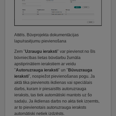
Attēls. Būvprojekta dokumentācijas
lapu/rasējumu pievienošana
Zem "
Uzraugu ieraksti
" var pievienot no šīs
būvniecības lietas būvdarbu žurnāla
apstiprinātiem ierakstiem ar veidu
"
Autoruzrauga ieraksti
" un "
Būvuzrauga
ieraksti
", nospiežot pievienošanas pogu. Ja
aktā tika pievienots ikdienas vai speciālais
darbs, kuram ir piesaistīts autoruzrauga
ieraksts, tas tiek automātiski mantots uz šo
sadaļu. Ja ikdienas darbs no akta tiek izņemts,
ar to pievienotais autoruzrauga ieraksts
automātiski netiek izdzēsts.