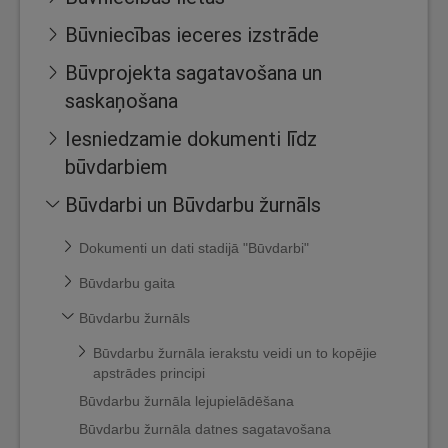
Būvniecības ieceres izstrāde
Būvprojekta sagatavošana un
saskaņošana
Iesniedzamie dokumenti līdz
būvdarbiem
Būvdarbi un Būvdarbu žurnāls
Dokumenti un dati stadijā "Būvdarbi"
Būvdarbu gaita
Būvdarbu žurnāls
Būvdarbu žurnāla ierakstu veidi un to kopējie
apstrādes principi
Būvdarbu žurnāla lejupielādēšana
Būvdarbu žurnāla datnes sagatavošana