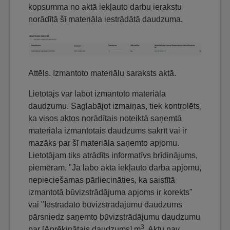
kopsumma no aktā iekļauto darbu ierakstu
norādītā šī materiāla iestrādātā daudzuma.
Attēls. Izmantoto materiālu saraksts aktā.
Lietotājs var labot izmantoto materiāla
daudzumu. Saglabājot izmaiņas, tiek kontrolēts,
ka visos aktos norādītais noteiktā saņemtā
materiāla izmantotais daudzums sakrīt vai ir
mazāks par šī materiāla saņemto apjomu.
Lietotājam tiks atrādīts informatīvs brīdinājums,
piemēram, "Ja labo aktā iekļauto darba apjomu,
nepieciešamas pārliecināties, ka saistītā
izmantotā būvizstrādājuma apjoms ir korekts"
vai "Iestrādāto būvizstrādājumu daudzums
pārsniedz saņemto būvizstrādājumu daudzumu
3
par [Aprēķinātais daudzums] m
. Aktu nav