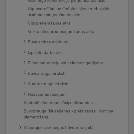
Nozīmīgo konstrukciju pieņemšanas akts
Ugunsdrošībai nozīmīgās inženiertehniskās
sistēmas pieņemšanas akts
Cits pieņemšanas akts
Veikto būvdarbu pieņemšanas akts
Būvniecības atkritumi
Izpildīto darbu akti
Ziņas par avāriju vai nelaimes gadījumu
Būvuzrauga ieraksti
Autoruzrauga ieraksti
Ražošanas rasējumi
Kontrolējošo organizāciju pārbaudes
Būvuzrauga "klusēšanas - piekrišanas" principa
piemērošana
Būvprojekta izmaiņas būvdarbu gaitā