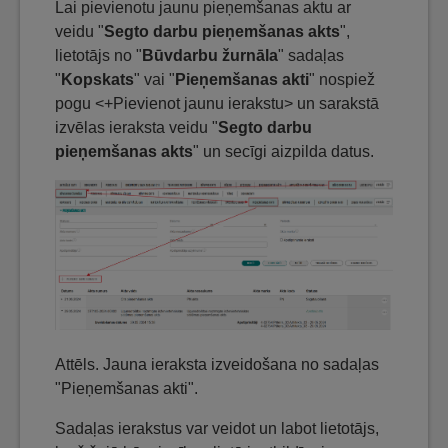
Lai pievienotu jaunu pieņemšanas aktu ar
veidu "
Segto darbu pieņemšanas akts
",
lietotājs no "
Būvdarbu žurnāla
" sadaļas
"
Kopskats
" vai "
Pieņemšanas akti
" nospiež
pogu <+Pievienot jaunu ierakstu> un sarakstā
izvēlas ieraksta veidu "
Segto darbu
pieņemšanas akts
" un secīgi aizpilda datus.
Attēls. Jauna ieraksta izveidošana no sadaļas
"Pieņemšanas akti".
Sadaļas ierakstus var veidot un labot lietotājs,