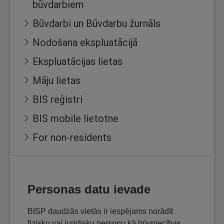
būvdarbiem
Būvdarbi un Būvdarbu žurnāls
Nodošana ekspluatācijā
Ekspluatācijas lietas
Māju lietas
BIS reģistri
BIS mobile lietotne
For non-residents
Personas datu ievade
BISP daudzās vietās ir iespējams norādīt
fizisku vai juridisku personu kā būvniecības