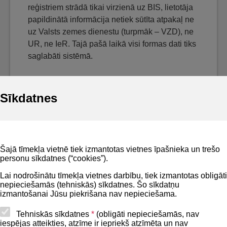
reģistriem strādā tikai virzienā uz BIS, lietotāja
papildinātā informācija netiek sūtīta atpakaļ ne
uz Valsts zemes dienestu (turpmāk – VZD), ne
UR, ne IeR. Tajā pašā laikā visi formas dati tiks
saglabāti sistēmā.
Sīkdatnes
Noderīgi
Šajā tīmekļa vietnē tiek izmantotas vietnes īpašnieka un trešo
Privātuma politika
personu sīkdatnes (“cookies”).
BIS lietošanas noteikumi
Lai nodrošinātu tīmekļa vietnes darbību, tiek izmantotas obligāti
nepieciešamās (tehniskās) sīkdatnes. Šo sīkdatņu
Lapas karte
izmantošanai Jūsu piekrišana nav nepieciešama.
Piekļūstamības paziņojums
Tehniskās sīkdatnes
*
(obligāti nepieciešamās, nav
iespējas atteikties, atzīme ir iepriekš atzīmēta un nav