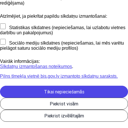
BIS mobile lietošanas noteikumi
rediģējama)
Atzīmējiet, ja piekrītat papildu sīkdatņu izmantošanai:
Kontakti
Statistikas sīkdatnes (nepieciešamas, lai uzlabotu vietnes
BIS atbalsta dienesta tālrunis:
darbību un pakalpojumus)
+371 62004010
Sociālo mediju sīkdatnes (nepieciešamas, lai mēs varētu
pielāgot saturu sociālo mediju profilos)
Sekojiet mums
Vairāk informācijas:
Sīkdatņu izmantošanas noteikumos
.
Pilns tīmekļa vietnē bis.gov.lv izmantoto sīkdatņu saraksts.
Lejupielādejiet
lietojumprogrammu
Tikai nepieciešamās
Piekrist visām
Būvniecības valsts kontroles birojs | Informācijas pārpublicēšanas
Piekrist izvēlētajām
gadījumā atsauce uz Būvniecības informācijas sistēmu obligāta. |
Build: 9b7c6-C (20260805090756) (production)