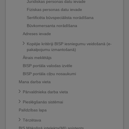
Juridiskas personas datu ievade
Fiziskas personas datu ievade
Sertificēta būvspeciālista norādīšana
Būvkomersanta norādīšana
Adreses ievade
Kopējie kritēriji BISP iesniegumu veidošanā (e-
pakalpojumu izmantošanā)
Ātrais meklētājs
BISP portāla valodas izvēle
BISP portāla ciļņu nosaukumi
Mana darba vieta
Pārvaldnieka darba vieta
Pieslēgšanās sistēmai
Palīdzības lapa
Tērzētava
BIS Mākslīgā intelekta(MI) asistents