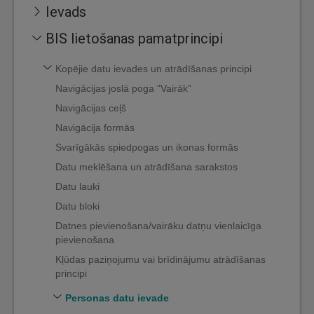
Ievads
BIS lietošanas pamatprincipi
Kopējie datu ievades un atrādīšanas principi
Navigācijas joslā poga "Vairāk"
Navigācijas ceļš
Navigācija formās
Svarīgākās spiedpogas un ikonas formās
Datu meklēšana un atrādīšana sarakstos
Datu lauki
Datu bloki
Datnes pievienošana/vairāku datņu vienlaicīga
pievienošana
Kļūdas paziņojumu vai brīdinājumu atrādīšanas
principi
Personas datu ievade