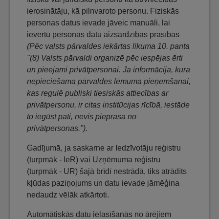
ierosinātāju, kā pilnvaroto personu. Fiziskās
personas datus ievade jāveic manuāli, lai
ievērtu personas datu aizsardzības prasības
(Pēc valsts pārvaldes iekārtas likuma 10. panta
"(8) Valsts pārvaldi organizē pēc iespējas ērti
un pieejami privātpersonai. Ja informācija, kura
nepieciešama pārvaldes lēmuma pieņemšanai,
kas regulē publiski tiesiskās attiecības ar
privātpersonu, ir citas institūcijas rīcībā, iestāde
to iegūst pati, nevis pieprasa no
privātpersonas.").
Gadījumā, ja saskarne ar Iedzīvotāju reģistru
(turpmāk - IeR) vai Uzņēmuma reģistru
(turpmāk - UR) šajā brīdī nestrādā, tiks atrādīts
kļūdas paziņojums un datu ievade jāmēģina
nedaudz vēlāk atkārtoti.
Automātiskās datu ielasīšanās no ārējiem