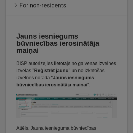
For non-residents
Jauns iesniegums
būvniecības ierosinātāja
maiņai
BISP autorizējies lietotājs no galvenās izvēlnes
izvēlas "
Reģistrēt jaunu
" un no izkrītošās
izvēlnes norāda "
Jauns iesniegums
būvniecības ierosinātāja maiņai
":
Attēls. Jauna iesnieguma būvniecības