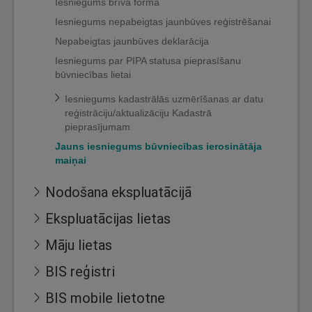
Iesniegums brīvā formā
Iesniegums nepabeigtas jaunbūves reģistrēšanai
Nepabeigtas jaunbūves deklarācija
Iesniegums par PIPA statusa pieprasīšanu
būvniecības lietai
Iesniegums kadastrālās uzmērīšanas ar datu
reģistrāciju/aktualizāciju Kadastrā
pieprasījumam
Jauns iesniegums būvniecības ierosinātāja
maiņai
Nodošana ekspluatācijā
Ekspluatācijas lietas
Māju lietas
BIS reģistri
BIS mobile lietotne