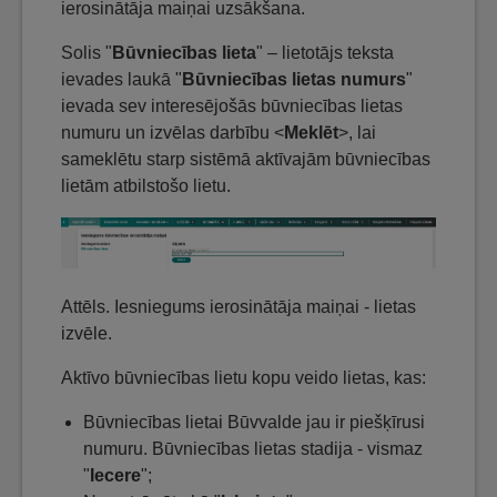
ierosinātāja maiņai uzsākšana.
Solis "
Būvniecības lieta
" – lietotājs teksta
ievades laukā "
Būvniecības lietas numurs
"
ievada sev interesējošās būvniecības lietas
numuru un izvēlas darbību <
Meklēt
>, lai
sameklētu starp sistēmā aktīvajām būvniecības
lietām atbilstošo lietu.
Attēls. Iesniegums ierosinātāja maiņai - lietas
izvēle.
Aktīvo būvniecības lietu kopu veido lietas, kas:
Būvniecības lietai Būvvalde jau ir piešķīrusi
numuru. Būvniecības lietas stadija - vismaz
"
Iecere
";