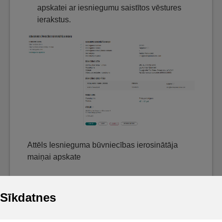
apskatei ar iesniegumu saistītos vēstures
ierakstus.
Attēls Iesnieguma būvniecības ierosinātāja
maiņai apskate
Sīkdatnes