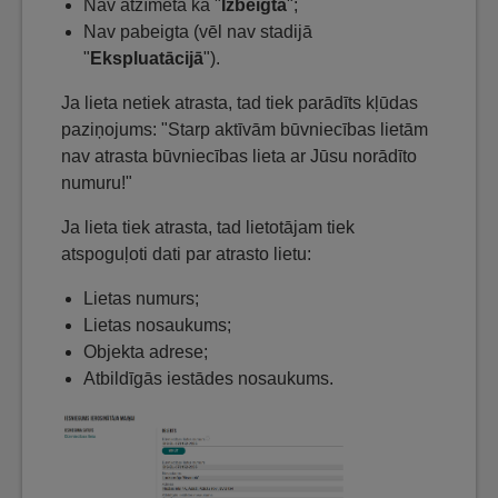
Nav atzīmēta kā "
Izbeigta
";
Nav pabeigta (vēl nav stadijā
"
Ekspluatācijā
").
Ja lieta netiek atrasta, tad tiek parādīts kļūdas
paziņojums: "Starp aktīvām būvniecības lietām
nav atrasta būvniecības lieta ar Jūsu norādīto
numuru!"
Ja lieta tiek atrasta, tad lietotājam tiek
atspoguļoti dati par atrasto lietu:
Lietas numurs;
Lietas nosaukums;
Objekta adrese;
Atbildīgās iestādes nosaukums.