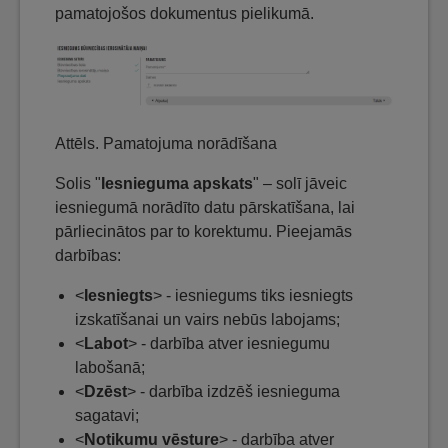
pamatojošos dokumentus pielikumā.
Attēls. Pamatojuma norādīšana
Solis "
Iesnieguma apskats
" – solī jāveic
iesniegumā norādīto datu pārskatīšana, lai
pārliecinātos par to korektumu. Pieejamās
darbības:
<
Iesniegts
> - iesniegums tiks iesniegts
izskatīšanai un vairs nebūs labojams;
<
Labot
> - darbība atver iesniegumu
labošanā;
<
Dzēst
> - darbība izdzēš iesnieguma
sagatavi;
<
Notikumu vēsture
> - darbība atver