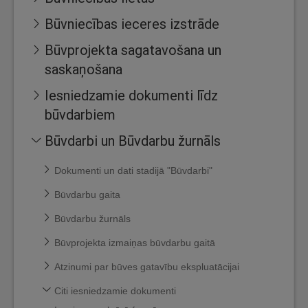
Būvniecības ieceres izstrāde
Būvprojekta sagatavošana un
saskaņošana
Iesniedzamie dokumenti līdz
būvdarbiem
Būvdarbi un Būvdarbu žurnāls
Dokumenti un dati stadijā "Būvdarbi"
Būvdarbu gaita
Būvdarbu žurnāls
Būvprojekta izmaiņas būvdarbu gaitā
Atzinumi par būves gatavību ekspluatācijai
Citi iesniedzamie dokumenti