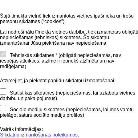
Noderīgi
Šajā tīmekļa vietnē tiek izmantotas vietnes īpašnieka un trešo
Privātuma politika
personu sīkdatnes (“cookies”).
BIS lietošanas noteikumi
Lai nodrošinātu tīmekļa vietnes darbību, tiek izmantotas obligāti
nepieciešamās (tehniskās) sīkdatnes. Šo sīkdatņu
Lapas karte
izmantošanai Jūsu piekrišana nav nepieciešama.
Piekļūstamības paziņojums
Tehniskās sīkdatnes
*
(obligāti nepieciešamās, nav
iespējas atteikties, atzīme ir iepriekš atzīmēta un nav
BIS mobile lietošanas noteikumi
rediģējama)
Atzīmējiet, ja piekrītat papildu sīkdatņu izmantošanai:
Kontakti
Statistikas sīkdatnes (nepieciešamas, lai uzlabotu vietnes
BIS atbalsta dienesta tālrunis:
darbību un pakalpojumus)
+371 62004010
Sociālo mediju sīkdatnes (nepieciešamas, lai mēs varētu
pielāgot saturu sociālo mediju profilos)
Sekojiet mums
Vairāk informācijas:
Sīkdatņu izmantošanas noteikumos
.