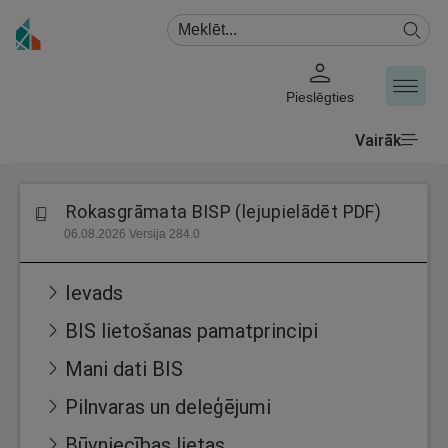
Pieslēgties
Vairāk
Rokasgrāmata BISP (lejupielādēt PDF)
06.08.2026 Versija 284.0
Ievads
BIS lietošanas pamatprincipi
Mani dati BIS
Pilnvaras un deleģējumi
Būvniecības lietas