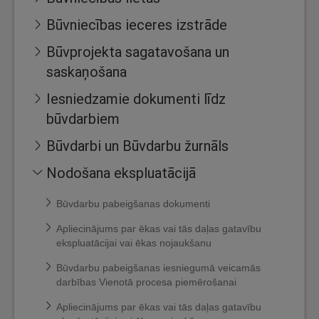
Būvniecības ieceres izstrāde
Būvprojekta sagatavošana un
saskaņošana
Iesniedzamie dokumenti līdz
būvdarbiem
Būvdarbi un Būvdarbu žurnāls
Nodošana ekspluatācijā
Būvdarbu pabeigšanas dokumenti
Apliecinājums par ēkas vai tās daļas gatavību
ekspluatācijai vai ēkas nojaukšanu
Būvdarbu pabeigšanas iesniegumā veicamās
darbības Vienotā procesa piemērošanai
Apliecinājums par ēkas vai tās daļas gatavību