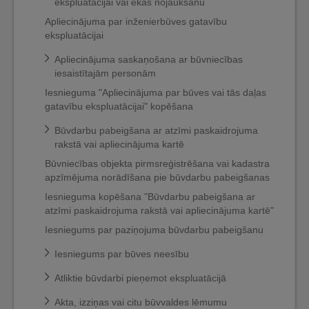
ekspluatācijai vai ēkas nojaukšanu
Apliecinājuma par inženierbūves gatavību
ekspluatācijai
Apliecinājuma saskaņošana ar būvniecības
iesaistītajām personām
Iesnieguma "Apliecinājuma par būves vai tās daļas
gatavību ekspluatācijai" kopēšana
Būvdarbu pabeigšana ar atzīmi paskaidrojuma
rakstā vai apliecinājuma kartē
Būvniecības objekta pirmsreģistrēšana vai kadastra
apzīmējuma norādīšana pie būvdarbu pabeigšanas
Iesnieguma kopēšana "Būvdarbu pabeigšana ar
atzīmi paskaidrojuma rakstā vai apliecinājuma kartē"
Iesniegums par paziņojuma būvdarbu pabeigšanu
Iesniegums par būves neesību
Atliktie būvdarbi pieņemot ekspluatācijā
Akta, izziņas vai citu būvvaldes lēmumu