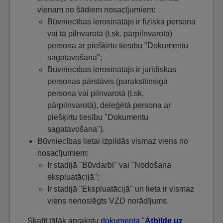
vienam no šādiem nosacījumiem:
Būvniecības ierosinātājs ir fiziska persona
vai tā pilnvarotā (t.sk. pārpilnvarotā)
persona ar piešķirtu tiesību "Dokumentu
sagatavošana";
Būvniecības ierosinātājs ir juridiskas
personas pārstāvis (paraksttiesīgā
persona vai pilnvarotā (t.sk.
pārpilnvarotā), deleģētā persona ar
piešķirtu tiesību "Dokumentu
sagatavošana").
Būvniecības lietai izpildās vismaz viens no
nosacījumiem:
Ir stadijā "Būvdarbi" vai "Nodošana
ekspluatācijā";
Ir stadijā "Ekspluatācijā" un lieta ir vismaz
viens nenoslēgts VZD norādījums.
Skatīt tālāk aprakstu
dokumenta "
Atbilde uz