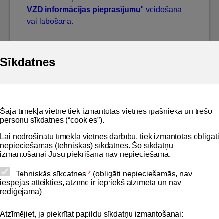
VZD informācijas pieprasījumu
" veidošana
vai labošana
.
Sīkdatnes
Noderīgi
Šajā tīmekļa vietnē tiek izmantotas vietnes īpašnieka un trešo
Privātuma politika
personu sīkdatnes (“cookies”).
BIS lietošanas noteikumi
Lai nodrošinātu tīmekļa vietnes darbību, tiek izmantotas obligāti
nepieciešamās (tehniskās) sīkdatnes. Šo sīkdatņu
Lapas karte
izmantošanai Jūsu piekrišana nav nepieciešama.
Piekļūstamības paziņojums
Tehniskās sīkdatnes
*
(obligāti nepieciešamās, nav
iespējas atteikties, atzīme ir iepriekš atzīmēta un nav
BIS mobile lietošanas noteikumi
rediģējama)
Atzīmējiet, ja piekrītat papildu sīkdatņu izmantošanai:
Kontakti