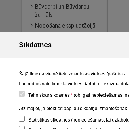
Būvdarbi un Būvdarbu
žurnāls
Nodošana ekspluatācijā
Ekspluatācijas lietas
Sīkdatnes
Māju lietas
BIS reģistri
BIS mobile lietotne
Šajā tīmekļa vietnē tiek izmantotas vietnes īpašnieka 
For non-residents
Lai nodrošinātu tīmekļa vietnes darbību, tiek izmanto
Tehniskās sīkdatnes
*
(obligāti nepieciešamās, nav
Noderīgi
Atzīmējiet, ja piekrītat papildu sīkdatņu izmantošanai:
Statistikas sīkdatnes (nepieciešamas, lai uzlabo
Privātuma politika