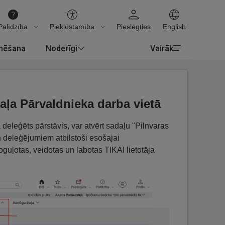
Palīdzība
Piekļūstamība
Pieslēgties
English
rmēšana
Noderīgi
Vairāk
ļa Pārvaldnieka darba vietā
 deleģēts pārstāvis, var atvērt sadaļu "Pilnvaras
n deleģējumiem atbilstoši esošajai
oguļotas, veidotas un labotas TIKAI lietotāja