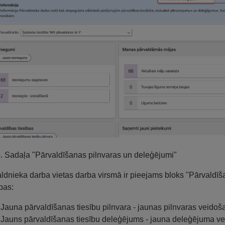
s. Sadaļa "Pārvaldīšanas pilnvaras un deleģējumi"
ldnieka darba vietas darba virsmā ir pieejams bloks "Pārvaldīša
bas:
Jauna pārvaldīšanas tiesību pilnvara - jaunas pilnvaras veidoš
Jauns pārvaldīšanas tiesību deleģējums - jauna deleģējuma ve