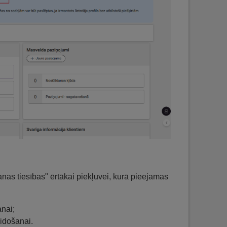
nas tiesības" ērtākai piekļuvei, kurā pieejamas
anai;
idošanai.