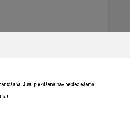
izmantošanai Jūsu piekrišana nav nepieciešama.
ama)
t mums
Lejupielādejiet
lietojumprogrammu