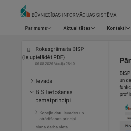
BŪVNIECĪBAS INFORMĀCIJAS SISTĒMA
Par mums
Aktualitātes
Kontakti
Rokasgrāmata BISP
(lejupielādēt PDF)
Pār
06.08.2026 Versija 284.0
BISP 
Ievads
un de
funkc
BIS lietošanas
profi
pamatprincipi
Kopējie datu ievades un
atrādīšanas principi
Mana darba vieta