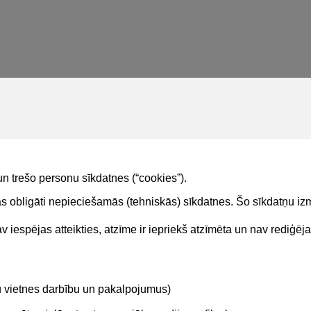
un trešo personu sīkdatnes (“cookies”).
tas obligāti nepieciešamās (tehniskās) sīkdatnes. Šo sīkdatņu 
 iespējas atteikties, atzīme ir iepriekš atzīmēta un nav rediģēj
Kontakti
Sekojie
tu vietnes darbību un pakalpojumus)
BIS atbalsta dienesta tālrunis:
+371 62004010