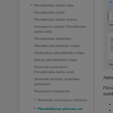
Pārvaldnieka darba vieta
Pārvaldnieka izvēle
Pārvaldnieka darba virsma
Iesniegumu sadaļa Pārvaldnieka
darba vietā
Pārvaldnieka darbinieki
Aktuālās pārvaldāmās mājas
Vēsturiskās pārvaldāmās mājas
Manas pārvaldāmās mājas
Saņemtie paziņojumi
Pārvaldnieka darba vietā
Attēl
Saņemtie dzīvokļu īpašnieku
pieteikumi
Pārva
Paziņojumu sagataves
darbī
Masveida paziņojumu sūtīšana
Pārvaldīšanas pilnvaru un