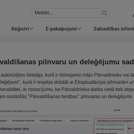
Reģistri
E-pakalpojumi
Sabiedrības info
valdīšanas pilnvaru un deleģējumu sada
autorizējies lietotājs, kurš ir dzīvojamo māju Pārvaldnieks vai tā
leģējumi", kurā ir iespēja strādāt ar Ekspluatācijas pilnvarām u
ionalitātei, ar nosacījumu, ka Pārvaldnieka darba vietā tiek atsp
lam saistošās "Pārvaldīšanas tiesības" pilnvaras un deleģējumi.