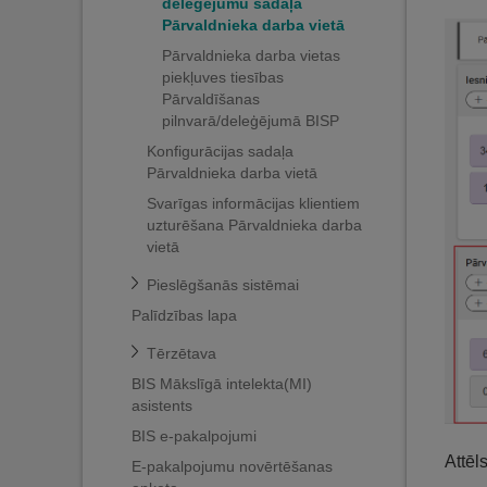
deleģējumu sadaļa
Pārvaldnieka darba vietā
Pārvaldnieka darba vietas
piekļuves tiesības
Pārvaldīšanas
pilnvarā/deleģējumā BISP
Konfigurācijas sadaļa
Pārvaldnieka darba vietā
Svarīgas informācijas klientiem
uzturēšana Pārvaldnieka darba
vietā
Pieslēgšanās sistēmai
Palīdzības lapa
Tērzētava
BIS Mākslīgā intelekta(MI)
asistents
BIS e-pakalpojumi
Attēl
E-pakalpojumu novērtēšanas