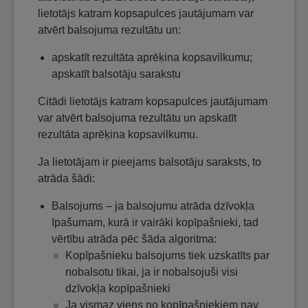
lietotājs katram kopsapulces jautājumam var
atvērt balsojuma rezultātu un:
apskatīt rezultāta aprēķina kopsavilkumu;
apskatīt balsotāju sarakstu
Citādi lietotājs katram kopsapulces jautājumam
var atvērt balsojuma rezultātu un apskatīt
rezultāta aprēķina kopsavilkumu.
Ja lietotājam ir pieejams balsotāju saraksts, to
atrāda šādi:
Balsojums – ja balsojumu atrāda dzīvokļa
īpašumam, kurā ir vairāki kopīpašnieki, tad
vērtību atrāda pēc šāda algoritma:
Kopīpašnieku balsojums tiek uzskatīts par
nobalsotu tikai, ja ir nobalsojuši visi
dzīvokļa kopīpašnieki
Ja vismaz viens no kopīpašniekiem nav