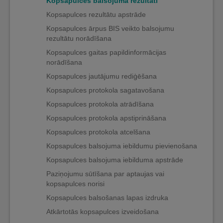
Kopsapulces balsojuma rezultāti
Kopsapulces rezultātu apstrāde
Kopsapulces ārpus BIS veikto balsojumu
rezultātu norādīšana
Kopsapulces gaitas papildinformācijas
norādīšana
Kopsapulces jautājumu rediģēšana
Kopsapulces protokola sagatavošana
Kopsapulces protokola atrādīšana
Kopsapulces protokola apstiprināšana
Kopsapulces protokola atcelšana
Kopsapulces balsojuma iebildumu pievienošana
Kopsapulces balsojuma iebilduma apstrāde
Paziņojumu sūtīšana par aptaujas vai
kopsapulces norisi
Kopsapulces balsošanas lapas izdruka
Atkārtotās kopsapulces izveidošana