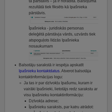
tā pārstāvis – ja ir norādīta. Balsojuma
rezultātā tiek fiksēts kā īpašnieka
pārstāvis.
Īpašnieka - juridiskās personas
deleģētā pārstāvja vārds, uzvārds tiek
atspoguļots līdzās īpašnieka
nosaukumam
Balsotāju sarakstā ir iespēja apskatīt
īpašnieku kontaktdatus
. Atverot balsotāja
kontaktinformācijas logu:
Ja tas ir par dzīvokļu īpašumu, kuram ir
vairāki īpašnieki, lietotājs redz sarakstu ar
visu īpašnieku kontaktinformāciju:
Dzīvokļa adrese;
Īpašnieku saraksts, par katru atrādot: