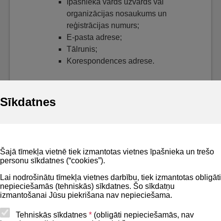
Īpašnieka vārds uzvārds vai
organizācijas nosaukums un
reģistrācijas numurs;
E-pasta adrese;
Tālrunis;
Korespondences adrese.
Sīkdatnes
Noderīgi
Šajā tīmekļa vietnē tiek izmantotas vietnes īpašnieka un trešo
Privātuma politika
personu sīkdatnes (“cookies”).
BIS lietošanas noteikumi
Lai nodrošinātu tīmekļa vietnes darbību, tiek izmantotas obligāti
nepieciešamās (tehniskās) sīkdatnes. Šo sīkdatņu
Lapas karte
izmantošanai Jūsu piekrišana nav nepieciešama.
Piekļūstamības paziņojums
Tehniskās sīkdatnes
*
(obligāti nepieciešamās, nav