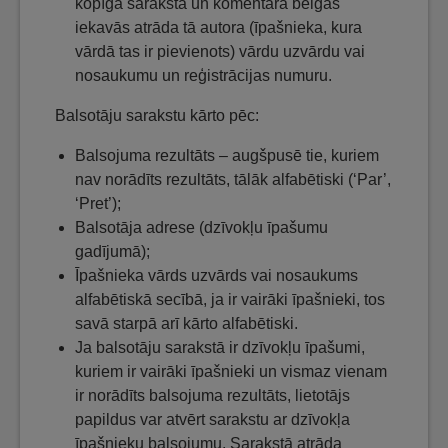
kopīgā sarakstā un komentāra beigās
iekavās atrāda tā autora (īpašnieka, kura
vārdā tas ir pievienots) vārdu uzvārdu vai
nosaukumu un reģistrācijas numuru.
Balsotāju sarakstu kārto pēc:
Balsojuma rezultāts – augšpusē tie, kuriem
nav norādīts rezultāts, tālāk alfabētiski (‘Par’,
‘Pret’);
Balsotāja adrese (dzīvokļu īpašumu
gadījumā);
Īpašnieka vārds uzvārds vai nosaukums
alfabētiskā secībā, ja ir vairāki īpašnieki, tos
savā starpā arī kārto alfabētiski.
Ja balsotāju sarakstā ir dzīvokļu īpašumi,
kuriem ir vairāki īpašnieki un vismaz vienam
ir norādīts balsojuma rezultāts, lietotājs
papildus var atvērt sarakstu ar dzīvokļa
īpašnieku balsojumu. Sarakstā atrāda