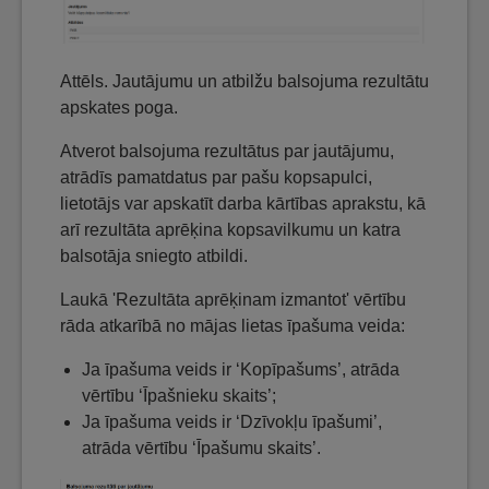
Attēls. Jautājumu un atbilžu balsojuma rezultātu
apskates poga.
Atverot balsojuma rezultātus par jautājumu,
atrādīs pamatdatus par pašu kopsapulci,
lietotājs var apskatīt darba kārtības aprakstu, kā
arī rezultāta aprēķina kopsavilkumu un katra
balsotāja sniegto atbildi.
Laukā 'Rezultāta aprēķinam izmantot' vērtību
rāda atkarībā no mājas lietas īpašuma veida:
Ja īpašuma veids ir ‘Kopīpašums’, atrāda
vērtību ‘Īpašnieku skaits’;
Ja īpašuma veids ir ‘Dzīvokļu īpašumi’,
atrāda vērtību ‘Īpašumu skaits’.