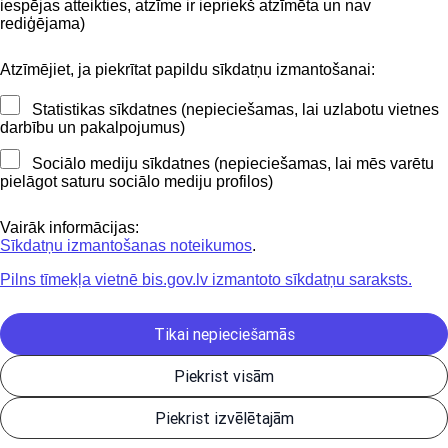
iespējas atteikties, atzīme ir iepriekš atzīmēta un nav
BIS mobile lietošanas noteikumi
rediģējama)
Atzīmējiet, ja piekrītat papildu sīkdatņu izmantošanai:
Kontakti
Statistikas sīkdatnes (nepieciešamas, lai uzlabotu vietnes
BIS atbalsta dienesta tālrunis:
darbību un pakalpojumus)
+371 62004010
Sociālo mediju sīkdatnes (nepieciešamas, lai mēs varētu
pielāgot saturu sociālo mediju profilos)
Sekojiet mums
Vairāk informācijas:
Sīkdatņu izmantošanas noteikumos
.
Pilns tīmekļa vietnē bis.gov.lv izmantoto sīkdatņu saraksts.
Lejupielādejiet
lietojumprogrammu
Tikai nepieciešamās
Piekrist visām
Būvniecības valsts kontroles birojs | Informācijas pārpublicēšanas
Piekrist izvēlētajām
gadījumā atsauce uz Būvniecības informācijas sistēmu obligāta. |
Build: 1bae2-C (20260806205642) (production)