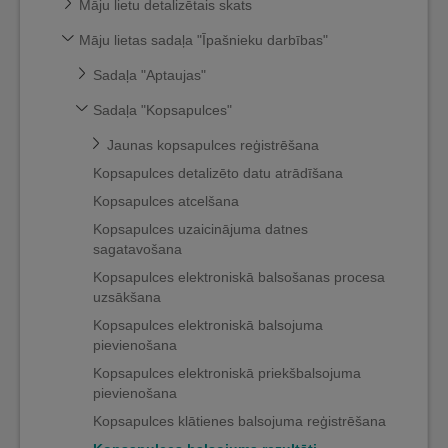
Māju lietu detalizētais skats
Māju lietas sadaļa "Īpašnieku darbības"
Sadaļa "Aptaujas"
Sadaļa "Kopsapulces"
Jaunas kopsapulces reģistrēšana
Kopsapulces detalizēto datu atrādīšana
Kopsapulces atcelšana
Kopsapulces uzaicinājuma datnes
sagatavošana
Kopsapulces elektroniskā balsošanas procesa
uzsākšana
Kopsapulces elektroniskā balsojuma
pievienošana
Kopsapulces elektroniskā priekšbalsojuma
pievienošana
Kopsapulces klātienes balsojuma reģistrēšana