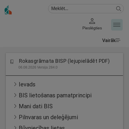
Pieslēgties
Vairāk
Rokasgrāmata BISP (lejupielādēt PDF)
06.08.2026 Versija 284.0
Ievads
BIS lietošanas pamatprincipi
Mani dati BIS
Pilnvaras un deleģējumi
Būvniecības lietas