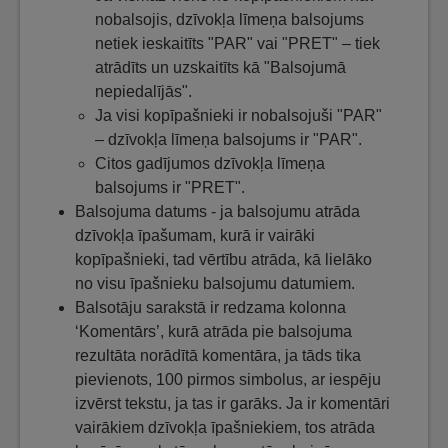
nobalsojis, dzīvokļa līmeņa balsojums
netiek ieskaitīts "PAR" vai "PRET" – tiek
atrādīts un uzskaitīts kā "Balsojumā
nepiedalījās".
Ja visi kopīpašnieki ir nobalsojuši "PAR"
– dzīvokļa līmeņa balsojums ir "PAR".
Citos gadījumos dzīvokļa līmeņa
balsojums ir "PRET".
Balsojuma datums - ja balsojumu atrāda
dzīvokļa īpašumam, kurā ir vairāki
kopīpašnieki, tad vērtību atrāda, kā lielāko
no visu īpašnieku balsojumu datumiem.
Balsotāju sarakstā ir redzama kolonna
‘Komentārs’, kurā atrāda pie balsojuma
rezultāta norādītā komentāra, ja tāds tika
pievienots, 100 pirmos simbolus, ar iespēju
izvērst tekstu, ja tas ir garāks. Ja ir komentāri
vairākiem dzīvokļa īpašniekiem, tos atrāda