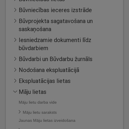
Būvniecības ieceres izstrāde
Būvprojekta sagatavošana un
saskaņošana
Iesniedzamie dokumenti līdz
būvdarbiem
Būvdarbi un Būvdarbu žurnāls
Nodošana ekspluatācijā
Ekspluatācijas lietas
Māju lietas
Māju lietu darba vide
Māju lietu saraksts
Jaunas Māju lietas izveidošana