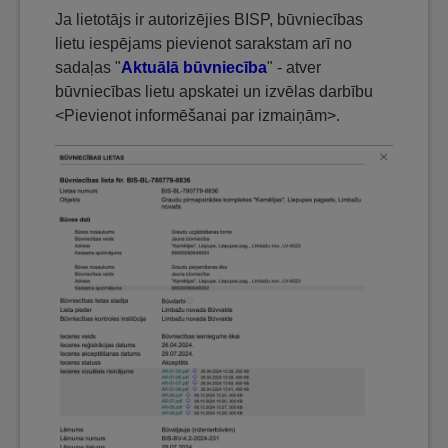
Ja lietotājs ir autorizējies BISP, būvniecības
lietu iespējams pievienot sarakstam arī no
sadaļas "
Aktuālā būvniecība
" - atver
būvniecības lietu apskatei un izvēlas darbību
<Pievienot informēšanai par izmaiņām>.