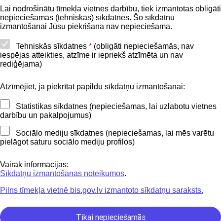
BIS lietošanas noteikumi
Lai nodrošinātu tīmekļa vietnes darbību, tiek izmantotas obligāti
nepieciešamās (tehniskās) sīkdatnes. Šo sīkdatņu
Lapas karte
izmantošanai Jūsu piekrišana nav nepieciešama.
Piekļūstamības paziņojums
Tehniskās sīkdatnes
*
(obligāti nepieciešamās, nav
iespējas atteikties, atzīme ir iepriekš atzīmēta un nav
BIS mobile lietošanas noteikumi
rediģējama)
Atzīmējiet, ja piekrītat papildu sīkdatņu izmantošanai:
Kontakti
Statistikas sīkdatnes (nepieciešamas, lai uzlabotu vietnes
BIS atbalsta dienesta tālrunis:
darbību un pakalpojumus)
+371 62004010
Sociālo mediju sīkdatnes (nepieciešamas, lai mēs varētu
pielāgot saturu sociālo mediju profilos)
Sekojiet mums
Vairāk informācijas:
Sīkdatņu izmantošanas noteikumos
.
Pilns tīmekļa vietnē bis.gov.lv izmantoto sīkdatņu saraksts.
Lejupielādejiet
lietojumprogrammu
Tikai nepieciešamās