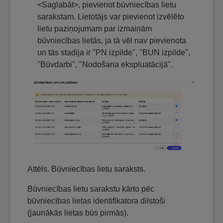
<Saglabāt>, pievienot būvniecības lietu
sarakstam. Lietotājs var pievienot izvēlēto
lietu paziņojumam par izmaiņām
būvniecības lietās, ja tā vēl nav pievienota
un tās stadija ir "PN izpilde", "BUN izpilde",
"Būvdarbi", "Nodošana ekspluatācijā".
Attēls. Būvniecības lietu saraksts.
Būvniecības lietu sarakstu kārto pēc
būvniecības lietas identifikatora dilstoši
(jaunākās lietas būs pirmās).