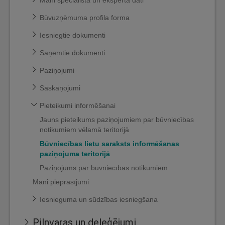
Mani speciālista un eksperta dati
Būvuzņēmuma profila forma
Iesniegtie dokumenti
Saņemtie dokumenti
Paziņojumi
Saskaņojumi
Pieteikumi informēšanai
Jauns pieteikums paziņojumiem par būvniecības
notikumiem vēlamā teritorijā
Būvniecības lietu saraksts informēšanas
paziņojuma teritorijā
Paziņojums par būvniecības notikumiem
Mani pieprasījumi
Iesnieguma un sūdzības iesniegšana
Pilnvaras un deleģējumi