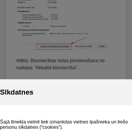
Attēls. Būvniecības lietas pievienošana no
sadaļas "Aktuālā būvniecība".
Sīkdatnes
Noderīgi
Šajā tīmekļa vietnē tiek izmantotas vietnes īpašnieka un trešo
Privātuma politika
personu sīkdatnes (“cookies”).