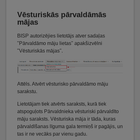
Vēsturiskās pārvaldāmās
mājas
BISP autorizējies lietotājs atver sadaļas
"Pārvaldāmo māju lietas" apakšizvēlni
"Vēsturiskās mājas".
Attēls. Atvērt vēsturisko pārvaldāmo māju
sarakstu.
Lietotājam tiek atvērts saraksts, kurā tiek
atspoguļots Pārvaldnieka vēsturiski pārvaldīto
māju saraksts. Vēsturiska māja ir tāda, kuras
pārvaldīšanas līguma gala termiņš ir pagājis, un
tas ir ne vecāks par vienu gadu.