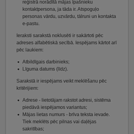
reģistrā norādītā mājas īpašnieku
kontaktpersona, ja tāda ir. Atspoguļo
personas vārdu, uzvārdu, tālruni un kontakta
e-pastu.
Ieraksti sarakstā noklusēti ir sakārtoti pēc
adreses alfabētiskā secībā. Iespējams kārtot arī
pēc laukiem:
Atbildīgais darbinieks;
Līguma datums (līdz).
Sarakstā ir iespējams veikt meklēšanu pēc
kritērijiem:
Adrese - lietotājam rakstot adresi, sistēma
piedāvā iespējamos variantus;
Mājas lietas numurs - brīva teksta ievade.
Tiek meklēts pēc pilnas vai daļējas
sakritības;