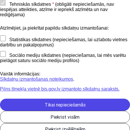
Piekļūstamības paziņojums
Tehniskās sīkdatnes
*
(obligāti nepieciešamās, nav
iespējas atteikties, atzīme ir iepriekš atzīmēta un nav
BIS mobile lietošanas noteikumi
rediģējama)
Atzīmējiet, ja piekrītat papildu sīkdatņu izmantošanai:
Kontakti
Statistikas sīkdatnes (nepieciešamas, lai uzlabotu vietnes
BIS atbalsta dienesta tālrunis:
darbību un pakalpojumus)
+371 62004010
Sociālo mediju sīkdatnes (nepieciešamas, lai mēs varētu
pielāgot saturu sociālo mediju profilos)
Sekojiet mums
Vairāk informācijas:
Sīkdatņu izmantošanas noteikumos
.
Pilns tīmekļa vietnē bis.gov.lv izmantoto sīkdatņu saraksts.
Lejupielādejiet
lietojumprogrammu
Tikai nepieciešamās
Piekrist visām
Būvniecības valsts kontroles birojs | Informācijas pārpublicēšanas
Piekrist izvēlētajām