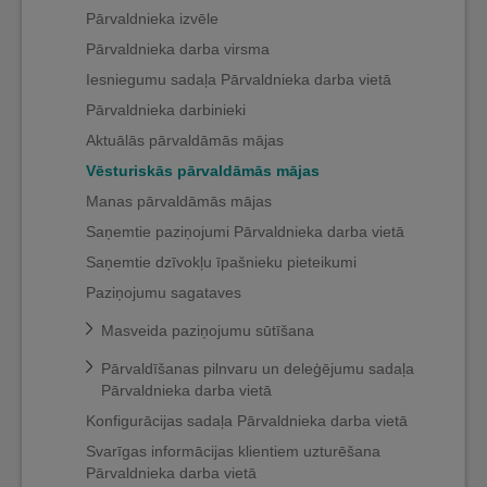
Pārvaldnieka izvēle
Pārvaldnieka darba virsma
Iesniegumu sadaļa Pārvaldnieka darba vietā
Pārvaldnieka darbinieki
Aktuālās pārvaldāmās mājas
Vēsturiskās pārvaldāmās mājas
Manas pārvaldāmās mājas
Saņemtie paziņojumi Pārvaldnieka darba vietā
Saņemtie dzīvokļu īpašnieku pieteikumi
Paziņojumu sagataves
Masveida paziņojumu sūtīšana
Pārvaldīšanas pilnvaru un deleģējumu sadaļa
Pārvaldnieka darba vietā
Konfigurācijas sadaļa Pārvaldnieka darba vietā
Svarīgas informācijas klientiem uzturēšana
Pārvaldnieka darba vietā