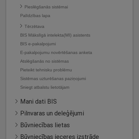
Pieslēgšanās sistēmai
Palīdzības lapa
Tērzētava
BIS Mākslīgā intelekta(MI) asistents
BIS e-pakalpojumi
E-pakalpojumu novērtēšanas anketa
Atslēgšanās no sistēmas
Pieteikt tehnisku problēmu
Sistēmas uzturēšanas paziņojumi
Sniegt atbalstu lietotājam
Mani dati BIS
Pilnvaras un deleģējumi
Būvniecības lietas
Būvniecības ieceres izstrāde