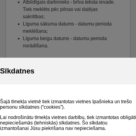
Atbildīgais darbinieks - brīva teksta ievade.
Tiek meklēts pēc pilnas vai daļējas
sakritības;
Līguma sākuma datums - datumu perioda
meklēšana;
Līguma beigu datums - datumu perioda
norādīšana.
Sīkdatnes
Noderīgi
Šajā tīmekļa vietnē tiek izmantotas vietnes īpašnieka un trešo
Privātuma politika
personu sīkdatnes (“cookies”).
BIS lietošanas noteikumi
Lai nodrošinātu tīmekļa vietnes darbību, tiek izmantotas obligāti
nepieciešamās (tehniskās) sīkdatnes. Šo sīkdatņu
Lapas karte
izmantošanai Jūsu piekrišana nav nepieciešama.