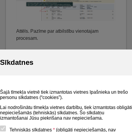
Attēls. Pazīme par atbilstību vienotajam
procesam.
Sīkdatnes
Noderīgi
Šajā tīmekļa vietnē tiek izmantotas vietnes īpašnieka un trešo
Privātuma politika
personu sīkdatnes (“cookies”).
BIS lietošanas noteikumi
Lai nodrošinātu tīmekļa vietnes darbību, tiek izmantotas obligāti
nepieciešamās (tehniskās) sīkdatnes. Šo sīkdatņu
Lapas karte
izmantošanai Jūsu piekrišana nav nepieciešama.
Piekļūstamības paziņojums
Tehniskās sīkdatnes
*
(obligāti nepieciešamās, nav