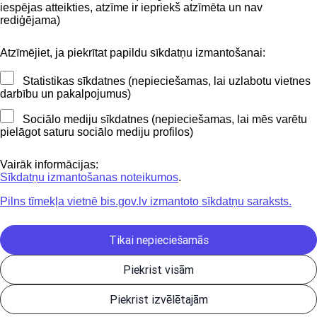
iespējas atteikties, atzīme ir iepriekš atzīmēta un nav
BIS mobile lietošanas noteikumi
rediģējama)
Atzīmējiet, ja piekrītat papildu sīkdatņu izmantošanai:
Kontakti
Statistikas sīkdatnes (nepieciešamas, lai uzlabotu vietnes
BIS atbalsta dienesta tālrunis:
darbību un pakalpojumus)
+371 62004010
Sociālo mediju sīkdatnes (nepieciešamas, lai mēs varētu
pielāgot saturu sociālo mediju profilos)
Sekojiet mums
Vairāk informācijas:
Sīkdatņu izmantošanas noteikumos
.
Pilns tīmekļa vietnē bis.gov.lv izmantoto sīkdatņu saraksts.
Lejupielādejiet
lietojumprogrammu
Tikai nepieciešamās
Piekrist visām
Būvniecības valsts kontroles birojs | Informācijas pārpublicēšanas
Piekrist izvēlētajām
gadījumā atsauce uz Būvniecības informācijas sistēmu obligāta. |
Build: 9b7c6-C (20260805090756) (production)