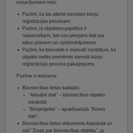
nosacījumiem redz:
Pazīmi, ka tas atbilst vienotam būvju
reģistrācijas procesam;
Pazīmi, ja objektam papildus ir
nepieciešami, bet nav pieejami dati par
stāvu plāniem un izpildmērījumiem;
Pazīmi, ka būvvalde ir manuāli norādījusi, ka
objekts netiks piemērots vienotā būvju
reģistrācijas procesa pakalpojums.
Pazīme ir redzama:
Būvniecības lietas sadaļās:
"Aktuālie dati" – būvniecības objektu
sarakstā;
"Būvprojekts" – apakšsadaļā "Būves
dati";
Būvniecības lietas dokumentu kopskatā un
solī "Ziņas par būvniecības objektu", ja