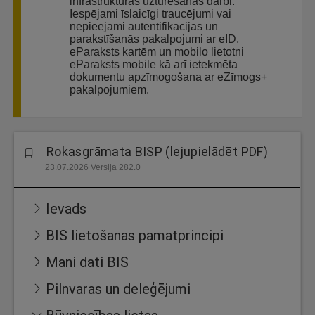
infrastruktūras uzturēšanas darbi.
Iespējami īslaicīgi traucējumi vai
nepieejami autentifikācijas un
parakstīšanās pakalpojumi ar eID,
eParaksts kartēm un mobilo lietotni
eParaksts mobile kā arī ietekmēta
dokumentu apzīmogošana ar eZīmogs+
pakalpojumiem.
Rokasgrāmata BISP (lejupielādēt PDF)
23.07.2026 Versija 282.0
Ievads
BIS lietošanas pamatprincipi
Mani dati BIS
Pilnvaras un deleģējumi