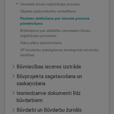
Vienotais būves reģistrācijas process
Objekta īpašumtiesību norādīšana
Pazīmes attēlošana par vienotā procesa
piemērošanu
Brīdinājums par atbilstību vienotajam būves
reģistrācijas procesam
Stāvu plānu pievienošana
VP būvdarbu pabeigšanas iesniegumā veicamās
darbības
Būvniecības ieceres izstrāde
Būvprojekta sagatavošana un
saskaņošana
Iesniedzamie dokumenti līdz
būvdarbiem
Būvdarbi un Būvdarbu žurnāls