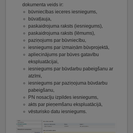
dokumenta veids ir:
būvniecības ieceres iesniegums,
būvatļauja,
paskaidrojuma raksts (iesniegums),
paskaidrojuma raksts (lēmums),
paziņojums par būvniecību,
iesniegums par izmaiņām būvprojektā,
apliecinājums par būves gatavību
ekspluatācijai,
iesniegums par būvdarbu pabeigšanu ar
atzīmi,
iesniegums par paziņojuma būvdarbu
pabeigšanu,
PN nosacīju izpildes iesniegums,
akts par pieņemšanu ekspluatācijā,
vēsturisko datu iesniegums.