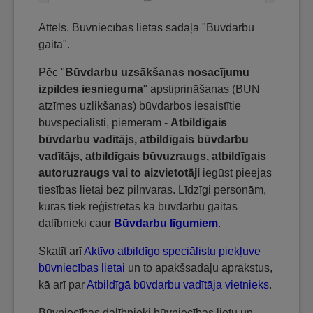
Attēls. Būvniecības lietas sadaļa "Būvdarbu
gaita".
Pēc "
Būvdarbu uzsākšanas nosacījumu
izpildes iesnieguma
" apstiprināšanas (BUN
atzīmes uzlikšanas) būvdarbos iesaistītie
būvspeciālisti, piemēram -
Atbildīgais
būvdarbu vadītājs, atbildīgais būvdarbu
vadītājs, atbildīgais būvuzraugs, atbildīgais
autoruzraugs vai to aizvietotāji
iegūst pieejas
tiesības lietai bez pilnvaras. Līdzīgi personām,
kuras tiek reģistrētas kā būvdarbu gaitas
dalībnieki caur
Būvdarbu līgumiem
.
Skatīt arī
Aktīvo atbildīgo speciālistu piekļuve
būvniecības lietai
un to apakšsadaļu aprakstus,
kā arī par
Atbildīgā būvdarbu vadītāja vietnieks
.
Būvniecības dalībnieki būvniecības lietu un