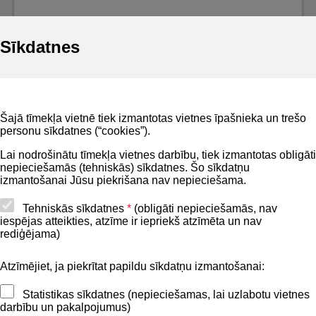
Sīkdatnes
Noderīgi
Šajā tīmekļa vietnē tiek izmantotas vietnes īpašnieka un trešo
Privātuma politika
personu sīkdatnes (“cookies”).
BIS lietošanas noteikumi
Lai nodrošinātu tīmekļa vietnes darbību, tiek izmantotas obligāti
nepieciešamās (tehniskās) sīkdatnes. Šo sīkdatņu
Lapas karte
izmantošanai Jūsu piekrišana nav nepieciešama.
Piekļūstamības paziņojums
Tehniskās sīkdatnes
*
(obligāti nepieciešamās, nav
iespējas atteikties, atzīme ir iepriekš atzīmēta un nav
BIS mobile lietošanas noteikumi
rediģējama)
Atzīmējiet, ja piekrītat papildu sīkdatņu izmantošanai:
Kontakti
Statistikas sīkdatnes (nepieciešamas, lai uzlabotu vietnes
BIS atbalsta dienesta tālrunis:
darbību un pakalpojumus)