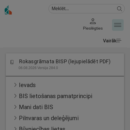
Pieslēgties
Vairāk
Rokasgrāmata BISP (lejupielādēt PDF)
06.08.2026 Versija 284.0
Ievads
BIS lietošanas pamatprincipi
Mani dati BIS
Pilnvaras un deleģējumi
Būvniecības lietas