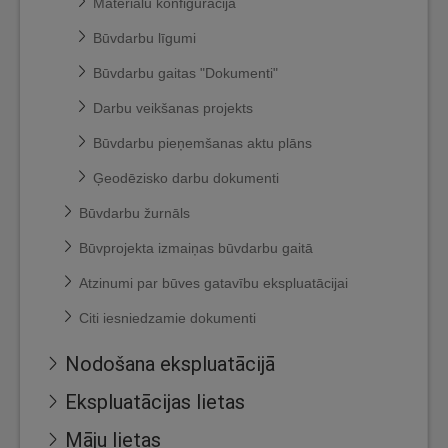
Materiālu konfigurācija
Būvdarbu līgumi
Būvdarbu gaitas "Dokumenti"
Darbu veikšanas projekts
Būvdarbu pieņemšanas aktu plāns
Ģeodēzisko darbu dokumenti
Būvdarbu žurnāls
Būvprojekta izmaiņas būvdarbu gaitā
Atzinumi par būves gatavību ekspluatācijai
Citi iesniedzamie dokumenti
Nodošana ekspluatācijā
Ekspluatācijas lietas
Māju lietas