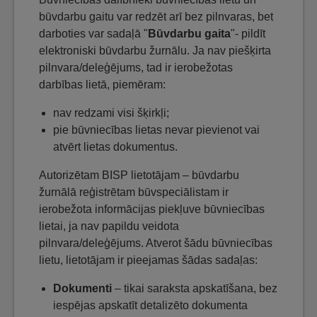
būvdarbu gaitu var redzēt arī bez pilnvaras, bet
darboties var sadaļā "
Būvdarbu gaita
"- pildīt
elektroniski būvdarbu žurnālu. Ja nav piešķirta
pilnvara/deleģējums, tad ir ierobežotas
darbības lietā, piemēram:
nav redzami visi šķirkļi;
pie būvniecības lietas nevar pievienot vai
atvērt lietas dokumentus.
Autorizētam BISP lietotājam – būvdarbu
žurnālā reģistrētam būvspeciālistam ir
ierobežota informācijas piekļuve būvniecības
lietai, ja nav papildu veidota
pilnvara/deleģējums. Atverot šādu būvniecības
lietu, lietotājam ir pieejamas šādas sadaļas:
Dokumenti
– tikai saraksta apskatīšana, bez
iespējas apskatīt detalizēto dokumenta