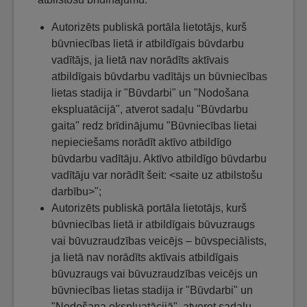
Autorizēts publiskā portāla lietotājs, kurš
būvniecības lietā ir atbildīgais būvdarbu
vadītājs, ja lietā nav norādīts aktīvais
atbildīgais būvdarbu vadītājs un būvniecības
lietas stadija ir "Būvdarbi" un "Nodošana
ekspluatācijā", atverot sadaļu "Būvdarbu
gaita" redz brīdinājumu "Būvniecības lietai
nepieciešams norādīt aktīvo atbildīgo
būvdarbu vadītāju. Aktīvo atbildīgo būvdarbu
vadītāju var norādīt šeit: <saite uz atbilstošu
darbību>";
Autorizēts publiskā portāla lietotājs, kurš
būvniecības lietā ir atbildīgais būvuzraugs
vai būvuzraudzības veicējs – būvspeciālists,
ja lietā nav norādīts aktīvais atbildīgais
būvuzraugs vai būvuzraudzības veicējs un
būvniecības lietas stadija ir "Būvdarbi" un
"Nodošana ekspluatācijā", atverot sadaļu