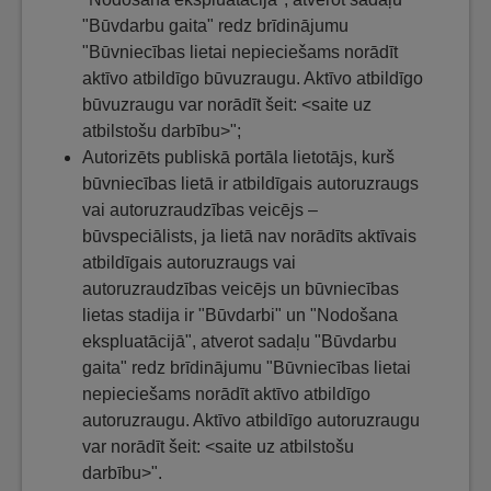
"Būvdarbu gaita" redz brīdinājumu
"Būvniecības lietai nepieciešams norādīt
aktīvo atbildīgo būvuzraugu. Aktīvo atbildīgo
būvuzraugu var norādīt šeit: <saite uz
atbilstošu darbību>";
Autorizēts publiskā portāla lietotājs, kurš
būvniecības lietā ir atbildīgais autoruzraugs
vai autoruzraudzības veicējs –
būvspeciālists, ja lietā nav norādīts aktīvais
atbildīgais autoruzraugs vai
autoruzraudzības veicējs un būvniecības
lietas stadija ir "Būvdarbi" un "Nodošana
ekspluatācijā", atverot sadaļu "Būvdarbu
gaita" redz brīdinājumu "Būvniecības lietai
nepieciešams norādīt aktīvo atbildīgo
autoruzraugu. Aktīvo atbildīgo autoruzraugu
var norādīt šeit: <saite uz atbilstošu
darbību>".