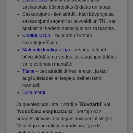
saskaņotais būvprojekts tā daļas un lapas;
Saskaņojumi - tiek atrādīti, kādi būvprojekta
saskaņojumi saņemti ar būvvaldi un TNI, var
apskatīt ar kādiem nosacījumiem saskaņots.
Konfigurācija
– būvdarbu žurnāla
sakonfigurēšanai;
Materiālu konfigurācija
– iespēja definēt
būvizstrādājumu veidus, tos augšupielādējot
vai pievienojot manuāli;
Tāme
– tiek atrādīti tāmes ieraksti, ja tādi
augšupielādēti ar iespēju definēt tāmi
manuāli;
Dokumenti
.
Ja būvniecības lietā ir stadijā "
Būvdarbi
" vai
"
Nodošana ekspluatācijā
", bet tajā nav
norādīts aktīvais atbildīgais būvspeciālists (sk.
"Atbildīgo speciālistu norādīšana"), redz
atbilstošu brīdinājumu: