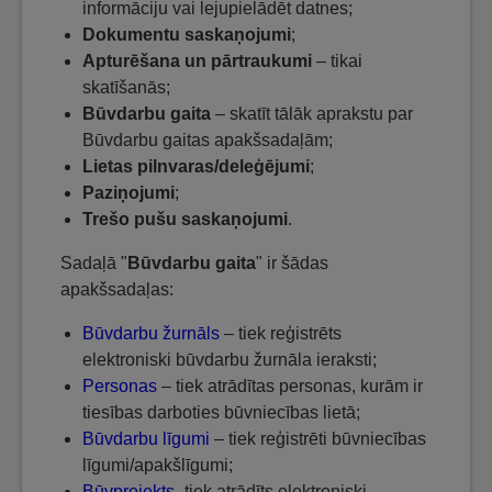
informāciju vai lejupielādēt datnes;
Dokumentu saskaņojumi
;
Apturēšana un pārtraukumi
– tikai
skatīšanās;
Būvdarbu gaita
– skatīt tālāk aprakstu par
Būvdarbu gaitas apakšsadaļām;
Lietas pilnvaras/deleģējumi
;
Paziņojumi
;
Trešo pušu saskaņojumi
.
Sadaļā "
Būvdarbu gaita
" ir šādas
apakšsadaļas:
Būvdarbu žurnāls
– tiek reģistrēts
elektroniski būvdarbu žurnāla ieraksti;
Personas
– tiek atrādītas personas, kurām ir
tiesības darboties būvniecības lietā;
Būvdarbu līgumi
– tiek reģistrēti būvniecības
līgumi/apakšlīgumi;
Būvprojekts
- tiek atrādīts elektroniski