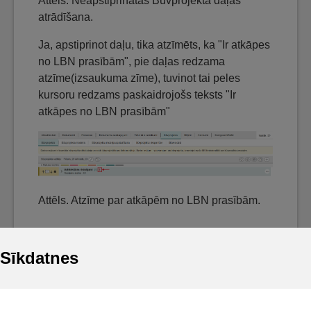
Attēls. Neapstiprinātas Būvprojekta daļas
atrādīšana.
Ja, apstiprinot daļu, tika atzīmēts, ka "Ir atkāpes
no LBN prasībām", pie daļas redzama
atzīme(izsaukuma zīme), tuvinot tai peles
kursoru redzams paskaidrojošs teksts "Ir
atkāpes no LBN prasībām"
Attēls. Atzīme par atkāpēm no LBN prasībām.
Sīkdatnes
Noderīgi