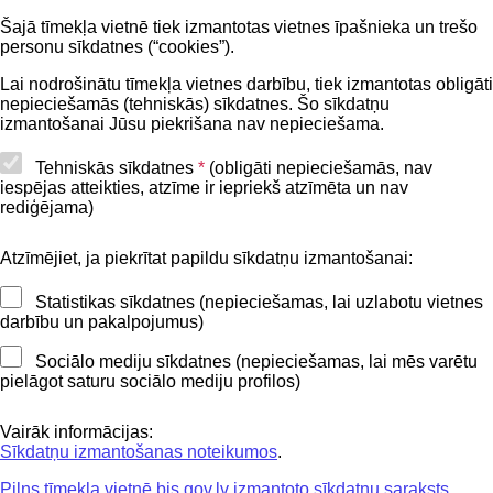
Šajā tīmekļa vietnē tiek izmantotas vietnes īpašnieka un trešo
Privātuma politika
personu sīkdatnes (“cookies”).
BIS lietošanas noteikumi
Lai nodrošinātu tīmekļa vietnes darbību, tiek izmantotas obligāti
nepieciešamās (tehniskās) sīkdatnes. Šo sīkdatņu
Lapas karte
izmantošanai Jūsu piekrišana nav nepieciešama.
Piekļūstamības paziņojums
Tehniskās sīkdatnes
*
(obligāti nepieciešamās, nav
iespējas atteikties, atzīme ir iepriekš atzīmēta un nav
BIS mobile lietošanas noteikumi
rediģējama)
Atzīmējiet, ja piekrītat papildu sīkdatņu izmantošanai:
Kontakti
Statistikas sīkdatnes (nepieciešamas, lai uzlabotu vietnes
BIS atbalsta dienesta tālrunis:
darbību un pakalpojumus)
+371 62004010
Sociālo mediju sīkdatnes (nepieciešamas, lai mēs varētu
pielāgot saturu sociālo mediju profilos)
Sekojiet mums
Vairāk informācijas:
Sīkdatņu izmantošanas noteikumos
.
Pilns tīmekļa vietnē bis.gov.lv izmantoto sīkdatņu saraksts.