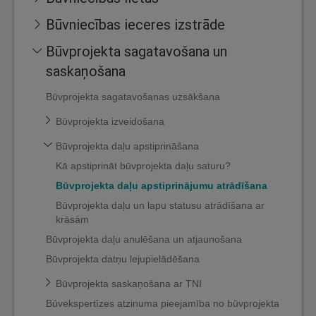
Būvniecības ieceres izstrāde
Būvprojekta sagatavošana un
saskaņošana
Būvprojekta sagatavošanas uzsākšana
Būvprojekta izveidošana
Būvprojekta daļu apstiprināšana
Kā apstiprināt būvprojekta daļu saturu?
Būvprojekta daļu apstiprinājumu atrādīšana
Būvprojekta daļu un lapu statusu atrādīšana ar
krāsām
Būvprojekta daļu anulēšana un atjaunošana
Būvprojekta datņu lejupielādēšana
Būvprojekta saskaņošana ar TNI
Būvekspertīzes atzinuma pieejamība no būvprojekta