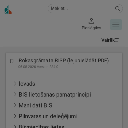
Pieslēgties
Vairāk
Rokasgrāmata BISP (lejupielādēt PDF)
06.08.2026 Version 284.0
Ievads
BIS lietošanas pamatprincipi
Mani dati BIS
Pilnvaras un deleģējumi
Būvniecības lietas