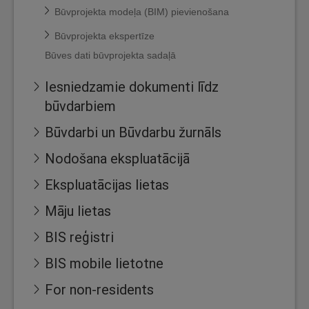
Būvprojekta modeļa (BIM) pievienošana
Būvprojekta ekspertīze
Būves dati būvprojekta sadaļā
Iesniedzamie dokumenti līdz
būvdarbiem
Būvdarbi un Būvdarbu žurnāls
Nodošana ekspluatācijā
Ekspluatācijas lietas
Māju lietas
BIS reģistri
BIS mobile lietotne
For non-residents