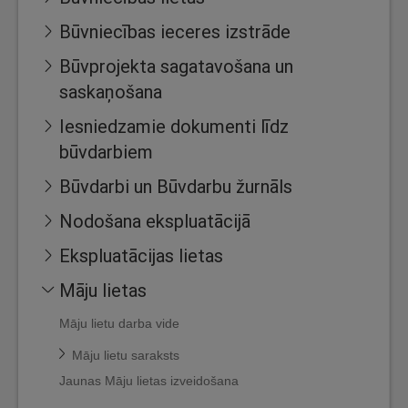
Būvniecības ieceres izstrāde
Būvprojekta sagatavošana un
saskaņošana
Iesniedzamie dokumenti līdz
būvdarbiem
Būvdarbi un Būvdarbu žurnāls
Nodošana ekspluatācijā
Ekspluatācijas lietas
Māju lietas
Māju lietu darba vide
Māju lietu saraksts
Jaunas Māju lietas izveidošana