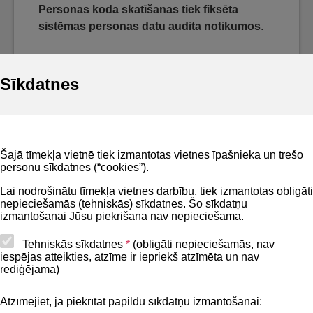
Personas koda skatīšanas tiek fiksēta
sistēmas personas datu audita notikumos
.
Sīkdatnes
Noderīgi
Šajā tīmekļa vietnē tiek izmantotas vietnes īpašnieka un trešo
Privātuma politika
personu sīkdatnes (“cookies”).
BIS lietošanas noteikumi
Lai nodrošinātu tīmekļa vietnes darbību, tiek izmantotas obligāti
nepieciešamās (tehniskās) sīkdatnes. Šo sīkdatņu
Lapas karte
izmantošanai Jūsu piekrišana nav nepieciešama.
Piekļūstamības paziņojums
Tehniskās sīkdatnes
*
(obligāti nepieciešamās, nav
iespējas atteikties, atzīme ir iepriekš atzīmēta un nav
BIS mobile lietošanas noteikumi
rediģējama)
Atzīmējiet, ja piekrītat papildu sīkdatņu izmantošanai:
Kontakti