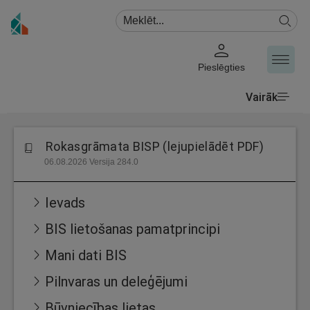
Pieslēgties
Vairāk
Rokasgrāmata BISP (lejupielādēt PDF)
06.08.2026 Versija 284.0
Ievads
BIS lietošanas pamatprincipi
Mani dati BIS
Pilnvaras un deleģējumi
Būvniecības lietas