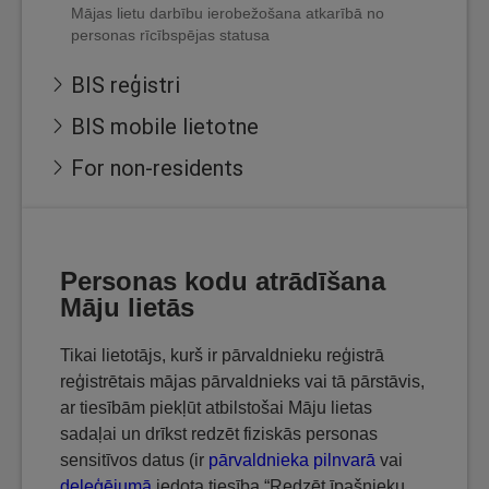
Mājas lietu darbību ierobežošana atkarībā no
personas rīcībspējas statusa
BIS reģistri
BIS mobile lietotne
For non-residents
Personas kodu atrādīšana
Māju lietās
Tikai lietotājs, kurš ir pārvaldnieku reģistrā
reģistrētais mājas pārvaldnieks vai tā pārstāvis,
ar tiesībām piekļūt atbilstošai Māju lietas
sadaļai un drīkst redzēt fiziskās personas
sensitīvos datus (ir
pārvaldnieka pilnvarā
vai
deleģējumā
iedota tiesība “Redzēt īpašnieku