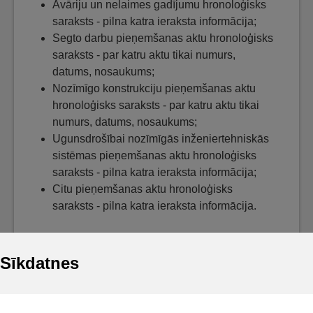
Avāriju un nelaimes gadījumu hronoloģisks
saraksts - pilna katra ieraksta informācija;
Segto darbu pieņemšanas aktu hronoloģisks
saraksts - par katru aktu tikai numurs,
datums, nosaukums;
Nozīmīgo konstrukciju pieņemšanas aktu
hronoloģisks saraksts - par katru aktu tikai
numurs, datums, nosaukums;
Ugunsdrošībai nozīmīgās inženiertehniskās
sistēmas pieņemšanas aktu hronoloģisks
saraksts - pilna katra ieraksta informācija;
Citu pieņemšanas aktu hronoloģisks
saraksts - pilna katra ieraksta informācija.
Sīkdatnes
Noderīgi