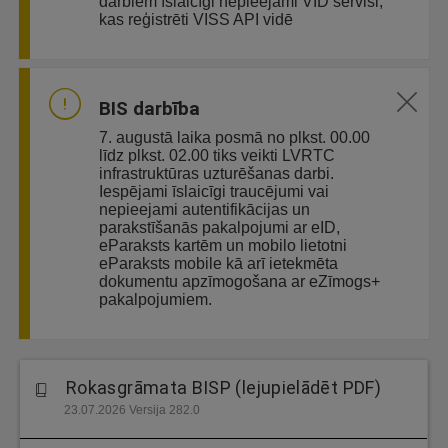
darbiem īslaicīgi nepieejami VID servisi,
kas reģistrēti VISS API vidē
BIS darbība
7. augustā laika posmā no plkst. 00.00
līdz plkst. 02.00 tiks veikti LVRTC
infrastruktūras uzturēšanas darbi.
Iespējami īslaicīgi traucējumi vai
nepieejami autentifikācijas un
parakstīšanās pakalpojumi ar eID,
eParaksts kartēm un mobilo lietotni
eParaksts mobile kā arī ietekmēta
dokumentu apzīmogošana ar eZīmogs+
pakalpojumiem.
Rokasgrāmata BISP (lejupielādēt PDF)
23.07.2026 Versija 282.0