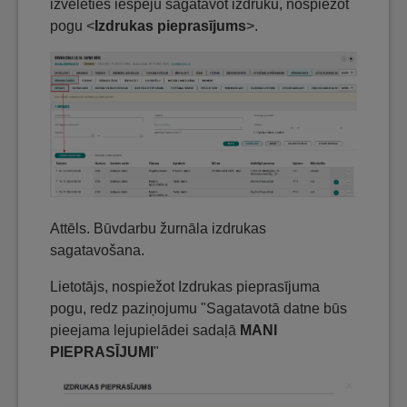
izvēlēties iespēju sagatavot izdruku, nospiežot
pogu <
Izdrukas pieprasījums
>.
Attēls. Būvdarbu žurnāla izdrukas
sagatavošana.
Lietotājs, nospiežot Izdrukas pieprasījuma
pogu, redz paziņojumu "Sagatavotā datne būs
pieejama lejupielādei sadaļā
MANI
PIEPRASĪJUMI
"