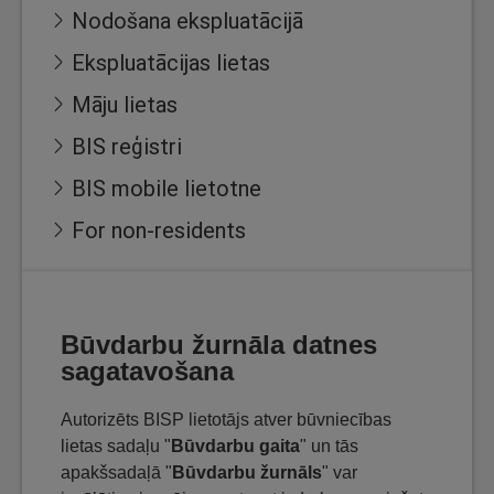
Nodošana ekspluatācijā
Ekspluatācijas lietas
Māju lietas
BIS reģistri
BIS mobile lietotne
For non-residents
Būvdarbu žurnāla datnes
sagatavošana
Autorizēts BISP lietotājs atver būvniecības
lietas sadaļu "
Būvdarbu gaita
" un tās
apakšsadaļā "
Būvdarbu žurnāls
" var