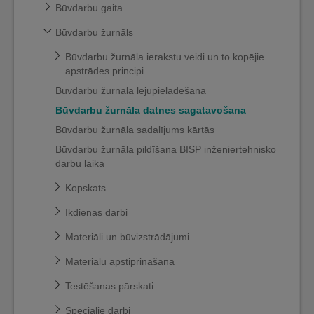
Būvdarbu gaita
Būvdarbu žurnāls
Būvdarbu žurnāla ierakstu veidi un to kopējie
apstrādes principi
Būvdarbu žurnāla lejupielādēšana
Būvdarbu žurnāla datnes sagatavošana
Būvdarbu žurnāla sadalījums kārtās
Būvdarbu žurnāla pildīšana BISP inženiertehnisko
darbu laikā
Kopskats
Ikdienas darbi
Materiāli un būvizstrādājumi
Materiālu apstiprināšana
Testēšanas pārskati
Speciālie darbi