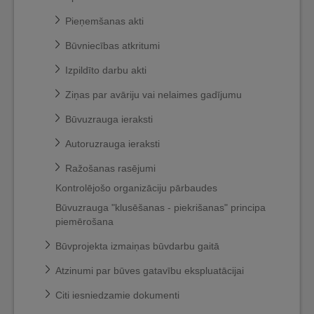
Pieņemšanas akti
Būvniecības atkritumi
Izpildīto darbu akti
Ziņas par avāriju vai nelaimes gadījumu
Būvuzrauga ieraksti
Autoruzrauga ieraksti
Ražošanas rasējumi
Kontrolējošo organizāciju pārbaudes
Būvuzrauga "klusēšanas - piekrišanas" principa
piemērošana
Būvprojekta izmaiņas būvdarbu gaitā
Atzinumi par būves gatavību ekspluatācijai
Citi iesniedzamie dokumenti