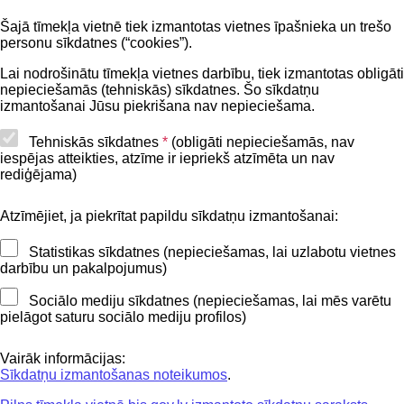
Šajā tīmekļa vietnē tiek izmantotas vietnes īpašnieka un trešo
Privātuma politika
personu sīkdatnes (“cookies”).
BIS lietošanas noteikumi
Lai nodrošinātu tīmekļa vietnes darbību, tiek izmantotas obligāti
nepieciešamās (tehniskās) sīkdatnes. Šo sīkdatņu
Lapas karte
izmantošanai Jūsu piekrišana nav nepieciešama.
Piekļūstamības paziņojums
Tehniskās sīkdatnes
*
(obligāti nepieciešamās, nav
iespējas atteikties, atzīme ir iepriekš atzīmēta un nav
BIS mobile lietošanas noteikumi
rediģējama)
Atzīmējiet, ja piekrītat papildu sīkdatņu izmantošanai:
Kontakti
Statistikas sīkdatnes (nepieciešamas, lai uzlabotu vietnes
BIS atbalsta dienesta tālrunis:
darbību un pakalpojumus)
+371 62004010
Sociālo mediju sīkdatnes (nepieciešamas, lai mēs varētu
pielāgot saturu sociālo mediju profilos)
Sekojiet mums
Vairāk informācijas:
Sīkdatņu izmantošanas noteikumos
.