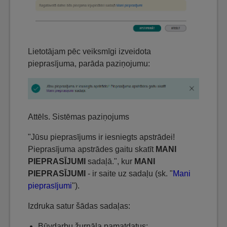
Lietotājam pēc veiksmīgi izveidota
pieprasījuma, parāda paziņojumu:
Attēls. Sistēmas paziņojums
"Jūsu pieprasījums ir iesniegts apstrādei!
Pieprasījuma apstrādes gaitu skatīt
MANI
PIEPRASĪJUMI
sadaļā.", kur
MANI
PIEPRASĪJUMI
- ir saite uz sadaļu (sk. "
Mani
pieprasījumi
").
Izdruka satur šādas sadaļas:
Būvdarbu žurnāla pamatdatus: