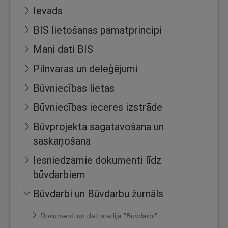
Ievads
BIS lietošanas pamatprincipi
Mani dati BIS
Pilnvaras un deleģējumi
Būvniecības lietas
Būvniecības ieceres izstrāde
Būvprojekta sagatavošana un
saskaņošana
Iesniedzamie dokumenti līdz
būvdarbiem
Būvdarbi un Būvdarbu žurnāls
Dokumenti un dati stadijā "Būvdarbi"