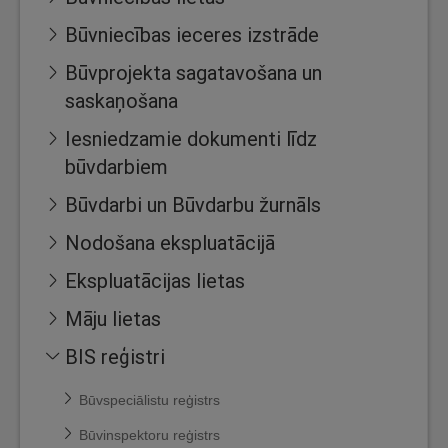
Būvniecības ieceres izstrāde
Būvprojekta sagatavošana un
saskaņošana
Iesniedzamie dokumenti līdz
būvdarbiem
Būvdarbi un Būvdarbu žurnāls
Nodošana ekspluatācijā
Ekspluatācijas lietas
Māju lietas
BIS reģistri
Būvspeciālistu reģistrs
Būvinspektoru reģistrs