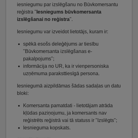
iesniegumu par izslēgšanu no Būvkomersantu
reģistra "
Iesniegums būvkomersanta
izslēgšanai no reģistra
".
Iesniegumu var izveidot lietotājs, kuram ir:
spēkā esošs deleģējums ar tiesību
"Būvkomersanta izslēgšanas e-
pakalpojums";
informācija no UR, ka ir vienpersoniska
uzņēmuma paraksttiesīgā persona.
Iesniegumā aizpildāmas šādas sadaļas un datu
bloki:
Komersanta pamatdati - lietotājam atrāda
kļūdas paziņojumu, ja komersants nav
reģistrēts reģistrā vai tā statuss ir "Izslēgts";
Iesnieguma kopskats.