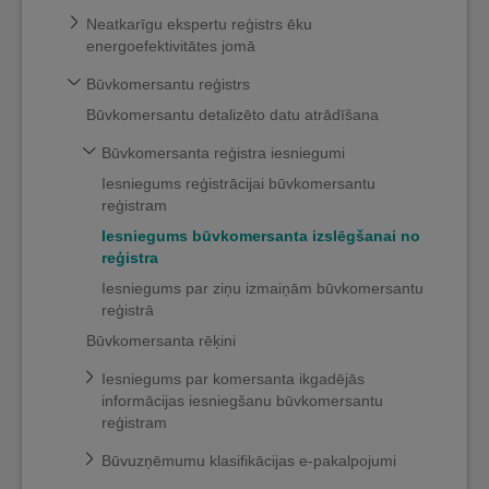
Neatkarīgu ekspertu reģistrs ēku
energoefektivitātes jomā
Būvkomersantu reģistrs
Būvkomersantu detalizēto datu atrādīšana
Būvkomersanta reģistra iesniegumi
Iesniegums reģistrācijai būvkomersantu
reģistram
Iesniegums būvkomersanta izslēgšanai no
reģistra
Iesniegums par ziņu izmaiņām būvkomersantu
reģistrā
Būvkomersanta rēķini
Iesniegums par komersanta ikgadējās
informācijas iesniegšanu būvkomersantu
reģistram
Būvuzņēmumu klasifikācijas e-pakalpojumi