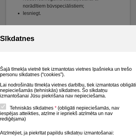
norādītiem būvspeciālistiem;
Iesniegt.
Sīkdatnes
Noderīgi
Šajā tīmekļa vietnē tiek izmantotas vietnes īpašnieka un trešo
Privātuma politika
personu sīkdatnes (“cookies”).
BIS lietošanas noteikumi
Lai nodrošinātu tīmekļa vietnes darbību, tiek izmantotas obligāti
nepieciešamās (tehniskās) sīkdatnes. Šo sīkdatņu
Lapas karte
izmantošanai Jūsu piekrišana nav nepieciešama.
Piekļūstamības paziņojums
Tehniskās sīkdatnes
*
(obligāti nepieciešamās, nav
iespējas atteikties, atzīme ir iepriekš atzīmēta un nav
BIS mobile lietošanas noteikumi
rediģējama)
Atzīmējiet, ja piekrītat papildu sīkdatņu izmantošanai:
Kontakti