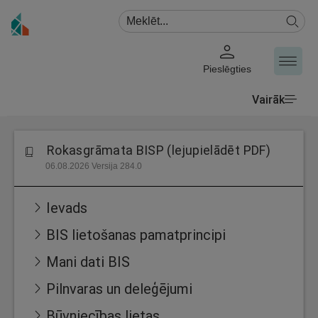
Pieslēgties
Vairāk
Rokasgrāmata BISP (lejupielādēt PDF)
06.08.2026 Versija 284.0
Ievads
BIS lietošanas pamatprincipi
Mani dati BIS
Pilnvaras un deleģējumi
Būvniecības lietas