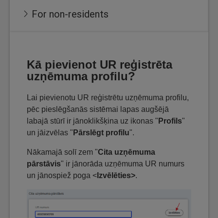
For non-residents
Kā pievienot UR reģistrēta
uzņēmuma profilu?
Lai pievienotu UR reģistrētu uzņēmuma profilu,
pēc pieslēgšanās sistēmai lapas augšējā
labajā stūrī ir jānoklikšķina uz ikonas "
Profils
"
un jāizvēlas "
Pārslēgt profilu
".
Nākamajā solī zem "
Cita uzņēmuma
pārstāvis
" ir jānorāda uzņēmuma UR numurs
un jānospiež poga <
Izvēlēties>
.