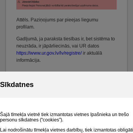
Attēls. Paziņojums par pieejas liegumu
profilam.
Gadījumā, ja paraksta tiesības ir, bet sistēma to
neuzrāda, ir jāpārliecinās, vai UR datos
https://www.ur.gov.lv/lv/registre/
ir aktuālā
informācija.
Sīkdatnes
Noderīgi
Šajā tīmekļa vietnē tiek izmantotas vietnes īpašnieka un trešo
Privātuma politika
personu sīkdatnes (“cookies”).
BIS lietošanas noteikumi
Lai nodrošinātu tīmekļa vietnes darbību, tiek izmantotas obligāti