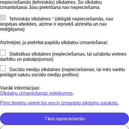
nepieciešamās (tehniskās) sīkdatnes. Šo sīkdatņu
Lapas karte
izmantošanai Jūsu piekrišana nav nepieciešama.
Piekļūstamības paziņojums
Tehniskās sīkdatnes
*
(obligāti nepieciešamās, nav
iespējas atteikties, atzīme ir iepriekš atzīmēta un nav
BIS mobile lietošanas noteikumi
rediģējama)
Atzīmējiet, ja piekrītat papildu sīkdatņu izmantošanai:
Kontakti
Statistikas sīkdatnes (nepieciešamas, lai uzlabotu vietnes
BIS atbalsta dienesta tālrunis:
darbību un pakalpojumus)
+371 62004010
Sociālo mediju sīkdatnes (nepieciešamas, lai mēs varētu
pielāgot saturu sociālo mediju profilos)
Sekojiet mums
Vairāk informācijas:
Sīkdatņu izmantošanas noteikumos
.
Pilns tīmekļa vietnē bis.gov.lv izmantoto sīkdatņu saraksts.
Lejupielādejiet
lietojumprogrammu
Tikai nepieciešamās