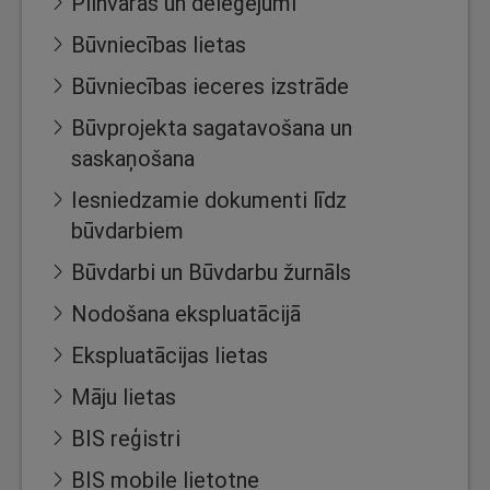
Pilnvaras un deleģējumi
Būvniecības lietas
Būvniecības ieceres izstrāde
Būvprojekta sagatavošana un
saskaņošana
Iesniedzamie dokumenti līdz
būvdarbiem
Būvdarbi un Būvdarbu žurnāls
Nodošana ekspluatācijā
Ekspluatācijas lietas
Māju lietas
BIS reģistri
BIS mobile lietotne