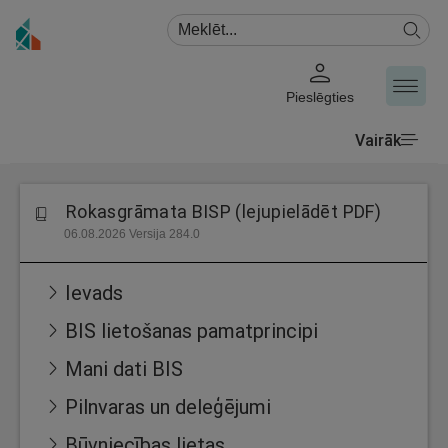
Pieslēgties
Vairāk
Rokasgrāmata BISP (lejupielādēt PDF)
06.08.2026 Versija 284.0
Ievads
BIS lietošanas pamatprincipi
Mani dati BIS
Pilnvaras un deleģējumi
Būvniecības lietas