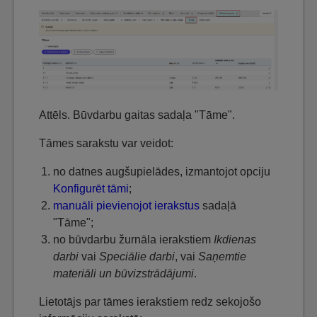
Attēls. Būvdarbu gaitas sadaļa "Tāme".
Tāmes sarakstu var veidot:
no datnes augšupielādes, izmantojot opciju
Konfigurēt tāmi
;
manuāli pievienojot ierakstus
sadaļā
"Tāme";
no būvdarbu žurnāla ierakstiem
Ikdienas
darbi
vai
Speciālie darbi
, vai
Saņemtie
materiāli un būvizstrādājumi
.
Lietotājs par tāmes ierakstiem redz sekojošo