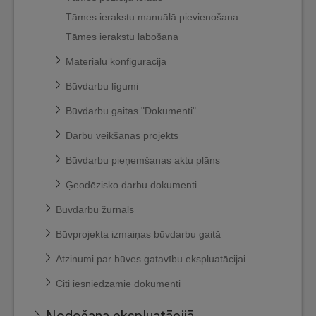
Tāmes ierakstu manuālā pievienošana
Tāmes ierakstu labošana
Materiālu konfigurācija
Būvdarbu līgumi
Būvdarbu gaitas "Dokumenti"
Darbu veikšanas projekts
Būvdarbu pieņemšanas aktu plāns
Ģeodēzisko darbu dokumenti
Būvdarbu žurnāls
Būvprojekta izmaiņas būvdarbu gaitā
Atzinumi par būves gatavību ekspluatācijai
Citi iesniedzamie dokumenti
Nodošana ekspluatācijā