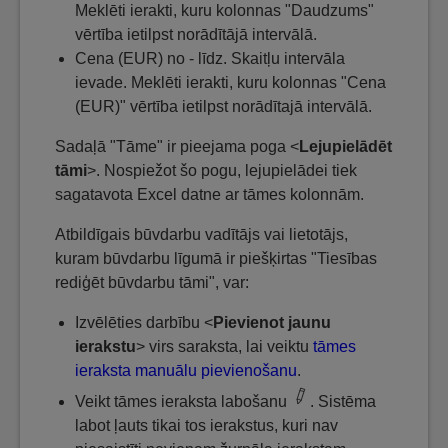
Meklēti ierakti, kuru kolonnas "Daudzums"
vērtība ietilpst norādītājā intervālā.
Cena (EUR) no - līdz. Skaitļu intervāla
ievade. Meklēti ierakti, kuru kolonnas "Cena
(EUR)" vērtība ietilpst norādītajā intervālā.
Sadaļā "Tāme" ir pieejama poga <
Lejupielādēt
tāmi
>. Nospiežot šo pogu, lejupielādei tiek
sagatavota Excel datne ar tāmes kolonnām.
Atbildīgais būvdarbu vadītājs vai lietotājs,
kuram būvdarbu līgumā ir piešķirtas "Tiesības
rediģēt būvdarbu tāmi", var:
Izvēlēties darbību <
Pievienot jaunu
ierakstu
> virs saraksta, lai veiktu
tāmes
ieraksta manuālu pievienošanu
.
Veikt tāmes ieraksta labošanu
. Sistēma
labot ļauts tikai tos ierakstus, kuri nav