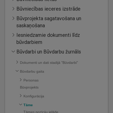
Būvniecības ieceres izstrāde
Būvprojekta sagatavošana un
saskaņošana
Iesniedzamie dokumenti līdz
būvdarbiem
Būvdarbi un Būvdarbu žurnāls
Dokumenti un dati stadijā "Būvdarbi"
Būvdarbu gaita
Personas
Būvprojekts
Konfigurācija
Tāme
Tāmes pozīciju ielāde