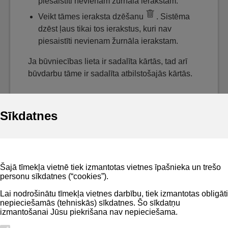
piesaistīti nevienam žurnāla ierakstam.
Veikt tāmes ieraksta dzēšanu
. Sistēma
dzēst ļaus tikai tos ierakstus, kuri nav
piesaistīti nevienam žurnāla ierakstam.
Ja būvniecības lieta ir sadalīta kārtās, tad arī
būvdarbu tāme ir sadalīta atbilstošajās kārtās.
Sīkdatnes
Noderīgi
Šajā tīmekļa vietnē tiek izmantotas vietnes īpašnieka un trešo
Privātuma politika
personu sīkdatnes (“cookies”).
BIS lietošanas noteikumi
Lai nodrošinātu tīmekļa vietnes darbību, tiek izmantotas obligāti
nepieciešamās (tehniskās) sīkdatnes. Šo sīkdatņu
Lapas karte
izmantošanai Jūsu piekrišana nav nepieciešama.