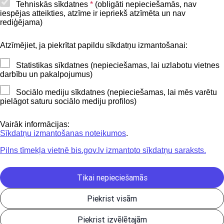
Piekļūstamības paziņojums
Tehniskās sīkdatnes
*
(obligāti nepieciešamās, nav
iespējas atteikties, atzīme ir iepriekš atzīmēta un nav
BIS mobile lietošanas noteikumi
rediģējama)
Atzīmējiet, ja piekrītat papildu sīkdatņu izmantošanai:
Kontakti
Statistikas sīkdatnes (nepieciešamas, lai uzlabotu vietnes
BIS atbalsta dienesta tālrunis:
darbību un pakalpojumus)
+371 62004010
Sociālo mediju sīkdatnes (nepieciešamas, lai mēs varētu
pielāgot saturu sociālo mediju profilos)
Sekojiet mums
Vairāk informācijas:
Sīkdatņu izmantošanas noteikumos
.
Pilns tīmekļa vietnē bis.gov.lv izmantoto sīkdatņu saraksts.
Lejupielādejiet
lietojumprogrammu
Tikai nepieciešamās
Piekrist visām
Būvniecības valsts kontroles birojs | Informācijas pārpublicēšanas
Piekrist izvēlētajām
gadījumā atsauce uz Būvniecības informācijas sistēmu obligāta. |