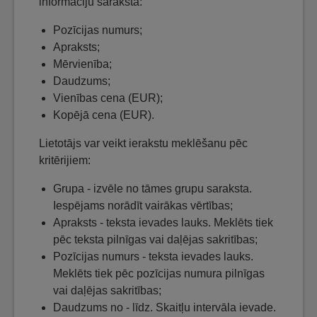
informāciju sarakstā:
Pozīcijas numurs;
Apraksts;
Mērvienība;
Daudzums;
Vienības cena (EUR);
Kopējā cena (EUR).
Lietotājs var veikt ierakstu meklēšanu pēc
kritērijiem:
Grupa - izvēle no tāmes grupu saraksta.
Iespējams norādīt vairākas vērtības;
Apraksts - teksta ievades lauks. Meklēts tiek
pēc teksta pilnīgas vai daļējas sakritības;
Pozīcijas numurs - teksta ievades lauks.
Meklēts tiek pēc pozīcijas numura pilnīgas
vai daļējas sakritības;
Daudzums no - līdz. Skaitļu intervāla ievade.