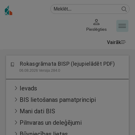
Pieslēgties
Vairāk
Rokasgrāmata BISP (lejupielādēt PDF)
06.08.2026 Versija 284.0
Ievads
BIS lietošanas pamatprincipi
Mani dati BIS
Pilnvaras un deleģējumi
Būvniecības lietas