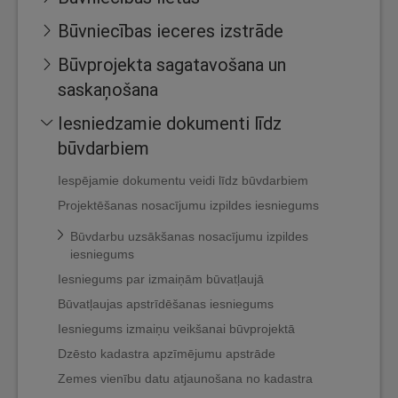
Būvniecības ieceres izstrāde
Būvprojekta sagatavošana un
saskaņošana
Iesniedzamie dokumenti līdz
būvdarbiem
Iespējamie dokumentu veidi līdz būvdarbiem
Projektēšanas nosacījumu izpildes iesniegums
Būvdarbu uzsākšanas nosacījumu izpildes
iesniegums
Iesniegums par izmaiņām būvatļaujā
Būvatļaujas apstrīdēšanas iesniegums
Iesniegums izmaiņu veikšanai būvprojektā
Dzēsto kadastra apzīmējumu apstrāde
Zemes vienību datu atjaunošana no kadastra