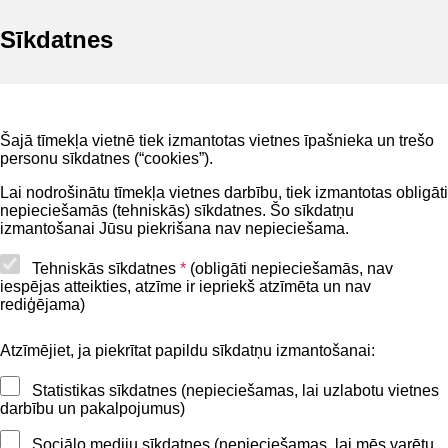
Sīkdatnes
Noderīgi
Šajā tīmekļa vietnē tiek izmantotas vietnes īpašnieka un trešo
Privātuma politika
personu sīkdatnes (“cookies”).
BIS lietošanas noteikumi
Lai nodrošinātu tīmekļa vietnes darbību, tiek izmantotas obligāti
nepieciešamās (tehniskās) sīkdatnes. Šo sīkdatņu
Lapas karte
izmantošanai Jūsu piekrišana nav nepieciešama.
Piekļūstamības paziņojums
Tehniskās sīkdatnes
*
(obligāti nepieciešamās, nav
iespējas atteikties, atzīme ir iepriekš atzīmēta un nav
BIS mobile lietošanas noteikumi
rediģējama)
Atzīmējiet, ja piekrītat papildu sīkdatņu izmantošanai:
Kontakti
Statistikas sīkdatnes (nepieciešamas, lai uzlabotu vietnes
BIS atbalsta dienesta tālrunis:
darbību un pakalpojumus)
+371 62004010
Sociālo mediju sīkdatnes (nepieciešamas, lai mēs varētu