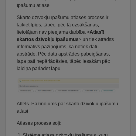
īpašumu atlase
Skarto dzīvokļu īpašumu atlases process ir
laikietilpīgs, tāpēc, pēc tā uzsākšanas,
lietotājam nav pieejama darbība <
Atlasīt
skartos dzīvokļu īpašumus
> un tiek atrādīts
informatīvs paziņojums, ka notiek datu
apstrāde. Pēc datu apstrādes pabeigšanas,
lapa pati nepārlādēsies, tāpēc iesakām pēc
laiciņa pārlādēt lapu.​
Attēls. Paziņojums par skarto dzīvokļu īpašumu
atlasi
Atlases procesa soļi:
Sistēma atlasa dzīvokļu īpašumus, kuru