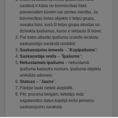
sastāvā ir kāda no būvniecības lietā
pievienotām būvēm vai zemes vienība. Ja
būvniecības lietas objekts ir telpu grupa,
nosaka būvi, kurā šī telpu grupa atrodas un
dzīvokļa īpašumus, kuros ir iekļauta šī būve;
Par katru atlasīto īpašumu izveido ierakstu
saskaņotāju sarakstā norādot:
Saskaņojuma iemesls
– "
Kopīpašums
";
Saskaņotāja veids
– "
Īpašums
";
Nekustamais īpašums
– nekustamā
īpašuma kadastra numurs, īpašuma objektu
unikālās adreses;
Statuss
– "
Jauns
".
Pārējie lauki netiek aizpildīti.
Pēc procesa beigām, lietotājs redz
sagatavotos datus kopējā trešo personu
saskaņojumu sarakstā.