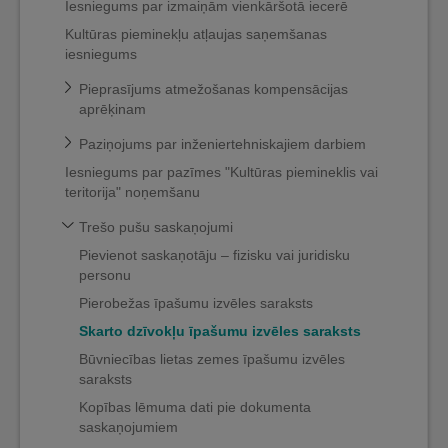
Iesniegums par izmaiņām vienkāršotā iecerē
Kultūras pieminekļu atļaujas saņemšanas
iesniegums
Pieprasījums atmežošanas kompensācijas
aprēķinam
Paziņojums par inženiertehniskajiem darbiem
Iesniegums par pazīmes "Kultūras piemineklis vai
teritorija" noņemšanu
Trešo pušu saskaņojumi
Pievienot saskaņotāju – fizisku vai juridisku
personu
Pierobežas īpašumu izvēles saraksts
Skarto dzīvokļu īpašumu izvēles saraksts
Būvniecības lietas zemes īpašumu izvēles
saraksts
Kopības lēmuma dati pie dokumenta
saskaņojumiem