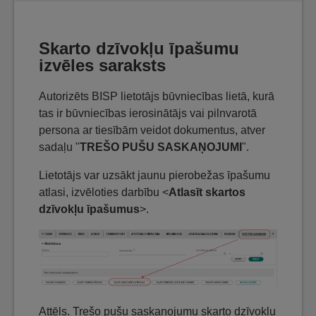
Skarto dzīvokļu īpašumu
izvēles saraksts
Autorizēts BISP lietotājs būvniecības lietā, kurā
tas ir būvniecības ierosinātājs vai pilnvarotā
persona ar tiesībām veidot dokumentus, atver
sadaļu "
TREŠO PUŠU SASKAŅOJUMI
".
Lietotājs var uzsākt jaunu pierobežas īpašumu
atlasi, izvēloties darbību <
Atlasīt skartos
dzīvokļu īpašumus
>.
Attēls. Trešo pušu saskaņojumu skarto dzīvokļu