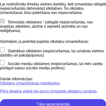
BIS lietošanas noteikumi
Lai nodrošinātu tīmekļa vietnes darbību, tiek izmantotas obligāti
nepieciešamās (tehniskās) sīkdatnes. Šo sīkdatņu
Lapas karte
izmantošanai Jūsu piekrišana nav nepieciešama.
Piekļūstamības paziņojums
Tehniskās sīkdatnes
*
(obligāti nepieciešamās, nav
iespējas atteikties, atzīme ir iepriekš atzīmēta un nav
BIS mobile lietošanas noteikumi
rediģējama)
Atzīmējiet, ja piekrītat papildu sīkdatņu izmantošanai:
Kontakti
Statistikas sīkdatnes (nepieciešamas, lai uzlabotu vietnes
BIS atbalsta dienesta tālrunis:
darbību un pakalpojumus)
+371 62004010
Sociālo mediju sīkdatnes (nepieciešamas, lai mēs varētu
pielāgot saturu sociālo mediju profilos)
Sekojiet mums
Vairāk informācijas:
Sīkdatņu izmantošanas noteikumos
.
Pilns tīmekļa vietnē bis.gov.lv izmantoto sīkdatņu saraksts.
Lejupielādejiet
lietojumprogrammu
Tikai nepieciešamās