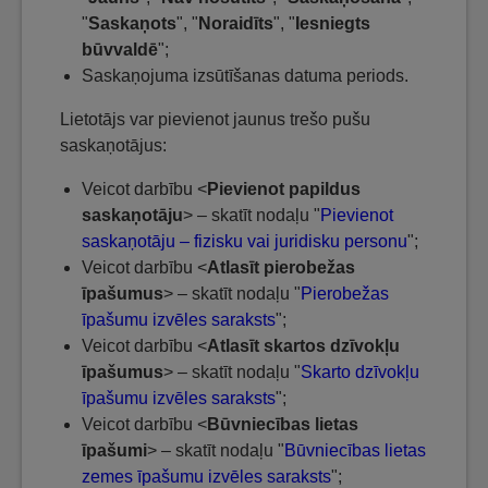
"
Saskaņots
", "
Noraidīts
", "
Iesniegts
būvvaldē
";
Saskaņojuma izsūtīšanas datuma periods.
Lietotājs var pievienot jaunus trešo pušu
saskaņotājus:
Veicot darbību <
Pievienot papildus
saskaņotāju
> – skatīt nodaļu "
Pievienot
saskaņotāju – fizisku vai juridisku personu
";
Veicot darbību <
Atlasīt pierobežas
īpašumus
> – skatīt nodaļu "
Pierobežas
īpašumu izvēles saraksts
";
Veicot darbību <
Atlasīt skartos dzīvokļu
īpašumus
> – skatīt nodaļu "
Skarto dzīvokļu
īpašumu izvēles saraksts
";
Veicot darbību <
Būvniecības lietas
īpašumi
> – skatīt nodaļu "
Būvniecības lietas
zemes īpašumu izvēles saraksts
";