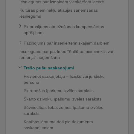
Iesniegums par izmaiņām vienkāršotā iecerē
Kultūras pieminekļu atļaujas saņemšanas
iesniegums
Pieprasījums atmežošanas kompensācijas
aprēķinam
Paziņojums par inženiertehniskajiem darbiem
Iesniegums par pazīmes "Kultūras piemineklis vai
teritorija" noņemšanu
Trešo pušu saskaņojumi
Pievienot saskaņotāju – fizisku vai juridisku
personu
Pierobežas īpašumu izvēles saraksts
Skarto dzīvokļu īpašumu izvēles saraksts
Būvniecības lietas zemes īpašumu izvēles
saraksts
Kopības lēmuma dati pie dokumenta
saskaņojumiem