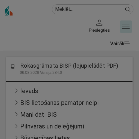
Pieslēgties
Vairāk
Rokasgrāmata BISP (lejupielādēt PDF)
06.08.2026 Versija 284.0
Ievads
BIS lietošanas pamatprincipi
Mani dati BIS
Pilnvaras un deleģējumi
Būvniecības lietas