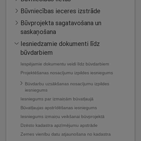
Būvniecības ieceres izstrāde
Būvprojekta sagatavošana un
saskaņošana
Iesniedzamie dokumenti līdz
būvdarbiem
Iespējamie dokumentu veidi līdz būvdarbiem
Projektēšanas nosacījumu izpildes iesniegums
Būvdarbu uzsākšanas nosacījumu izpildes
iesniegums
Iesniegums par izmaiņām būvatļaujā
Būvatļaujas apstrīdēšanas iesniegums
Iesniegums izmaiņu veikšanai būvprojektā
Dzēsto kadastra apzīmējumu apstrāde
Zemes vienību datu atjaunošana no kadastra