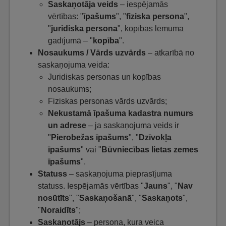
Saskaņotāja veids
– iespējamās
vērtības: "
īpašums
", "
fiziska persona
",
"
juridiska persona
", kopības lēmuma
gadījumā – "
kopība
".
Nosaukums / Vārds uzvārds
– atkarībā no
saskaņojuma veida:
Juridiskas personas un kopības
nosaukums;
Fiziskas personas vārds uzvārds;
Nekustamā īpašuma kadastra numurs
un adrese
– ja saskaņojuma veids ir
"
Pierobežas īpašums
", "
Dzīvokļa
īpašums
" vai "
Būvniecības lietas zemes
īpašums
".
Statuss
– saskaņojuma pieprasījuma
statuss. Iespējamās vērtības "
Jauns
", "
Nav
nosūtīts
", "
Saskaņošanā
", "
Saskaņots
",
"
Noraidīts
";
Saskaņotājs
– persona, kura veica