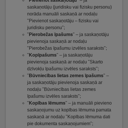
"
Pievienot saskaņotāju
" – ja
saskaņotāju (juridisku vai fizisku personu)
norāda manuāli saskaņā ar nodaļu
"Pievienot saskaņotāju – fizisku vai
juridisku personu";
"
Pierobežas īpašums
" – ja saskaņotāju
pievienoja saskaņā ar nodaļu
"Pierobežas īpašumu izvēles saraksts";
"
Kopīpašums
" – ja saskaņotāju
pievienoja saskaņā ar nodaļu "Skarto
dzīvokļu īpašumu izvēles saraksts";
"
Būvniecības lietas zemes īpašums
" –
ja saskaņotāju pievienoja saskaņā ar
nodaļu "Būvniecības lietas zemes
īpašumu izvēles saraksts";
"
Kopības lēmums
" – ja manuāli pievieno
saskaņojumu uz kopības lēmuma pamata
saskaņā ar nodaļu "Kopības lēmuma dati
pie dokumenta saskaņojumiem";