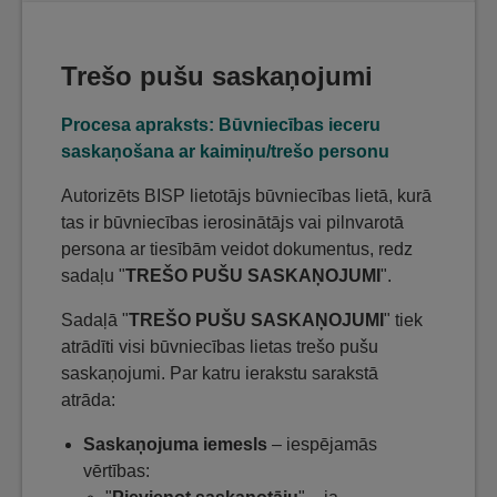
Trešo pušu saskaņojumi
Procesa apraksts: Būvniecības ieceru
saskaņošana ar kaimiņu/trešo personu
Autorizēts BISP lietotājs būvniecības lietā, kurā
tas ir būvniecības ierosinātājs vai pilnvarotā
persona ar tiesībām veidot dokumentus, redz
sadaļu "
TREŠO PUŠU SASKAŅOJUMI
".
Sadaļā "
TREŠO PUŠU SASKAŅOJUMI
" tiek
atrādīti visi būvniecības lietas trešo pušu
saskaņojumi. Par katru ierakstu sarakstā
atrāda:
Saskaņojuma iemesls
– iespējamās
vērtības: