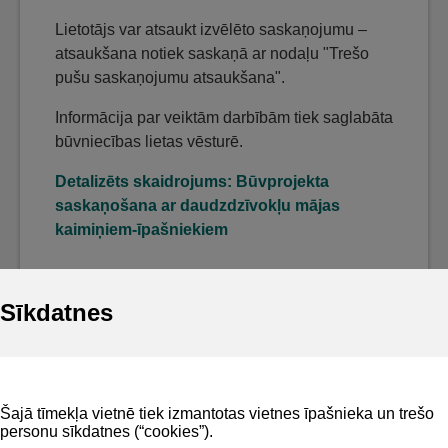
Lietotājs var atsaukt izvēlēto saskaņojumu –
atsaukšana notiek saskaņā ar nodaļu "Trešo
pušu saskaņojumu atsaukšana".
Informācija par veiktām darbībām tiek saglabāta
būvniecības lietas vēsturē.
Detalizēts skaidrojums: Būvprojekta
saskaņošana ar daudzdzīvokļu mājas
kaimiņiem-īpašniekiem
Sīkdatnes
Noderīgi
Šajā tīmekļa vietnē tiek izmantotas vietnes īpašnieka un trešo
Privātuma politika
personu sīkdatnes (“cookies”).