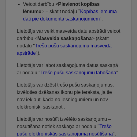
Veicot darbību <
Pievienot kopības
lēmumu
> – skatīt nodaļu "
Kopības lēmuma
dati pie dokumenta saskaņojumiem
".
Lietotājs var veikt masveida datu apstrādi veicot
darbību <
Masveida saskaņošana
> (skatīt
nodaļu "
Trešo pušu saskaņojumu masveida
apstrāde
").
Lietotājs var labot saskaņojuma datus saskaņā
ar nodaļu "
Trešo pušu saskaņojumu labošana
".
Lietotājs var dzēst trešo pušu saskaņojumus,
izvēloties dzēšanas ikonu pie ieraksta, ja tie
nav iekļauti kādā no iesniegumiem un nav
elektroniski saskaņoti.
Lietotājs var nosūtīt izvēlēto saskaņojumu –
nosūtīšana notiek saskaņā ar nodaļu "
Trešo
pušu elektroniskās saskaņojuma nosūtīšana
".