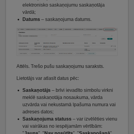
elektronisko saskaņojumu saskaņotāja
vārdā;
Datums
– saskaņojuma datums.
Attēls. Trešo pušu saskaņojumu saraksts.
Lietotājs var atlasīt datus pēc:
Saskaņotājs
– brīvi ievadīto simbolu virkni
meklē saskaņotāja nosaukuma, vārda
uzvārda vai nekustamā īpašuma numura vai
adreses datos;
Saskaņojuma statuss
– var izvēlēties vienu
vai vairākas no iespējamām vērtībām:
"
Jauns
", "
Nav nosūtīts
", "
Saskaņošanā
",