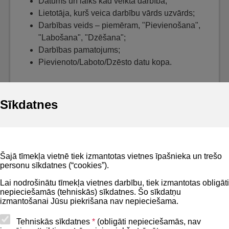
Datums un laiks kad veikta darbība;
Lietotāja, kurš veica darbību vārds uzvārds;
Darbības veids – piemēram, "Pievienošana",
"Labošana", "Dzēšana";
Darbības pamatojums;
Pievienoto/Laboto/Dzēsto datu kopa.
Sīkdatnes
Noderīgi
Šajā tīmekļa vietnē tiek izmantotas vietnes īpašnieka un trešo
Privātuma politika
personu sīkdatnes (“cookies”).
BIS lietošanas noteikumi
Lai nodrošinātu tīmekļa vietnes darbību, tiek izmantotas obligāti
nepieciešamās (tehniskās) sīkdatnes. Šo sīkdatņu
Lapas karte
izmantošanai Jūsu piekrišana nav nepieciešama.
Piekļūstamības paziņojums
Tehniskās sīkdatnes
*
(obligāti nepieciešamās, nav