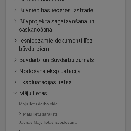
Būvniecības ieceres izstrāde
Būvprojekta sagatavošana un
saskaņošana
Iesniedzamie dokumenti līdz
būvdarbiem
Būvdarbi un Būvdarbu žurnāls
Nodošana ekspluatācijā
Ekspluatācijas lietas
Māju lietas
Māju lietu darba vide
Māju lietu saraksts
Jaunas Māju lietas izveidošana