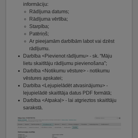
informāciju:
Rādījuma datums;
Rādījuma vērtība;
Starpība;
Patēriņš;
Ar pieejamām darbībām labot vai dzēst
rādījumu.
Darbība <Pievienot rādījumu> - sk. “Māju
lietu skaitītāju rādījumu pievienošana”;
Darbība <Notikumu vēsture> - notikumu
vēstures apskatei;
Darbība <Lejupielādēt atvasinājumu> -
lejupielādē skaitītāja datus PDF formātā;
Darbība <Atpakaļ> - lai atgrieztos skaitītāju
sarakstā.