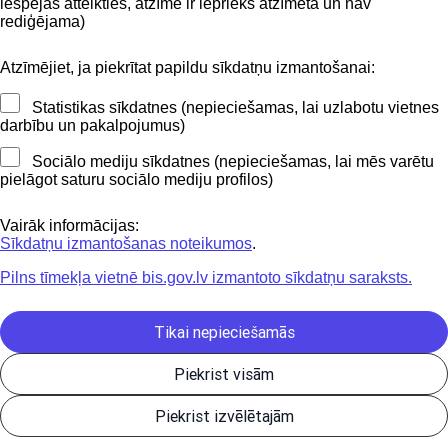
iespējas atteikties, atzīme ir iepriekš atzīmēta un nav
BIS mobile lietošanas noteikumi
rediģējama)
Atzīmējiet, ja piekrītat papildu sīkdatņu izmantošanai:
Kontakti
Statistikas sīkdatnes (nepieciešamas, lai uzlabotu vietnes
BIS atbalsta dienesta tālrunis:
darbību un pakalpojumus)
+371 62004010
Sociālo mediju sīkdatnes (nepieciešamas, lai mēs varētu
pielāgot saturu sociālo mediju profilos)
Sekojiet mums
Vairāk informācijas:
Sīkdatņu izmantošanas noteikumos
.
Pilns tīmekļa vietnē bis.gov.lv izmantoto sīkdatņu saraksts.
Lejupielādejiet
lietojumprogrammu
Tikai nepieciešamās
Piekrist visām
Būvniecības valsts kontroles birojs | Informācijas pārpublicēšanas
Piekrist izvēlētajām
gadījumā atsauce uz Būvniecības informācijas sistēmu obligāta. |
Build: 1bae2-C (20260806205642) (production)