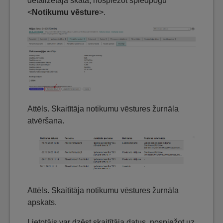
detalizētajā skatā, nospiežot spiedpogu
<
Notikumu vēsture
>.
Attēls. Skaitītāja notikumu vēstures žurnāla
atvēršana.
Attēls. Skaitītāja notikumu vēstures žurnāla
apskats.
Lietotājs var dzēst skaitītāja datus, nospiežot uz