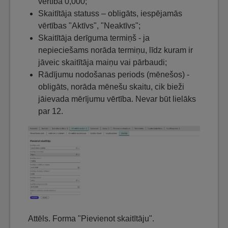
vērtība 0,000;
Skaitītāja statuss – obligāts, iespējamās
vērtības "Aktīvs", "Neaktīvs";
Skaitītāja derīguma termiņš - ja
nepieciešams norāda termiņu, līdz kuram ir
jāveic skaitītāja maiņu vai pārbaudi;
Rādījumu nodošanas periods (mēnešos) -
obligāts, norāda mēnešu skaitu, cik bieži
jāievada mērījumu vērtība. Nevar būt lielāks
par 12.
Attēls. Forma "Pievienot skaitītāju".