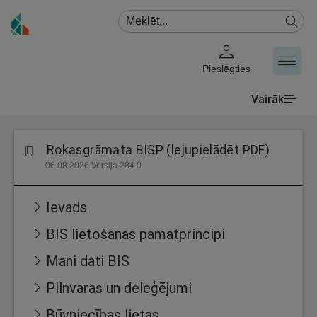
Pieslēgties
Vairāk
Rokasgrāmata BISP (lejupielādēt PDF)
06.08.2026 Versija 284.0
Ievads
BIS lietošanas pamatprincipi
Mani dati BIS
Pilnvaras un deleģējumi
Būvniecības lietas