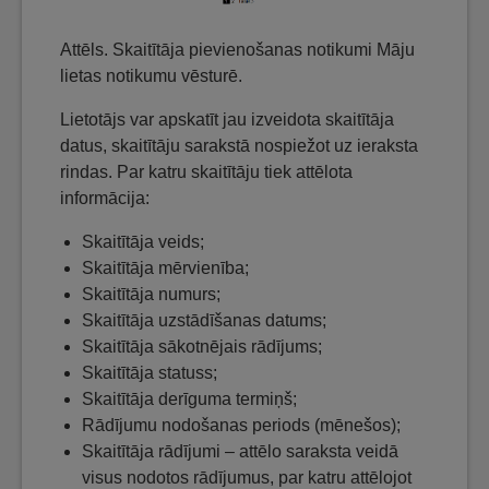
Attēls. Skaitītāja pievienošanas notikumi Māju
lietas notikumu vēsturē.
Lietotājs var apskatīt jau izveidota skaitītāja
datus, skaitītāju sarakstā nospiežot uz ieraksta
rindas. Par katru skaitītāju tiek attēlota
informācija:
Skaitītāja veids;
Skaitītāja mērvienība;
Skaitītāja numurs;
Skaitītāja uzstādīšanas datums;
Skaitītāja sākotnējais rādījums;
Skaitītāja statuss;
Skaitītāja derīguma termiņš;
Rādījumu nodošanas periods (mēnešos);
Skaitītāja rādījumi – attēlo saraksta veidā
visus nodotos rādījumus, par katru attēlojot