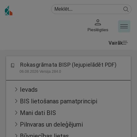
Pieslēgties
Vairāk
Rokasgrāmata BISP (lejupielādēt PDF)
06.08.2026 Versija 284.0
Ievads
BIS lietošanas pamatprincipi
Mani dati BIS
Pilnvaras un deleģējumi
Būvniecības lietas