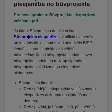
pieejamība no būvprojekta
Procesa apraksts: Būvprojekta ekspertīzes
veikšana pdf
Ja kādai Būvprojekta daļai ir veikta
Būvprojekta ekspertīze
vai atliktā ekspertīze
un ir izdots tās atzinums, tad autorizēts BISP
lietotājs, kuram ir piekļuve izvēlētās
būvniecības lietas būvprojekta sadaļai, atver
būvprojekta sadaļu un redz apstiprinātos
būvprojekta vai tā izmaiņu ekspertīzes
atzinumus:
Būvprojekta līmenī:
Redz pēdējās būvprojekta vai tā izmaiņu
ekspertīzes atzinuma apstiprināšanas
datumu;
Redz pazīmi, ja būvprojektā, pēc pēdējā