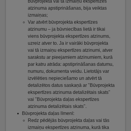
būvprojekta vai tā izmaiņu ekspertīzes
atzinuma apstiprināšanas, bija veiktas
izmaiņas;
Var atvērt būvprojekta ekspertīzes
atzinumu – ja būvniecības lietā ir tikai
viens būvprojekta ekspertīzes atzinums,
uzreiz atver to. Ja ir vairāki būvprojekta
vai tā izmaiņu ekspertīzes atzinumi, atver
sarakstu ar pieejamiem atzinumiem, kurā
par katru atrāda: apstiprināšanas datumu,
numuru, dokumenta veidu. Lietotājs var
izvēlēties nepieciešamo un atvērt tā
detalizētos datus saskaņā ar "Būvprojekta
ekspertīzes atzinuma detalizētais skats"
vai "Būvprojekta daļas ekspertīzes
atzinuma detalizētais skats".
Būvprojekta daļas līmenī:
Redz pēdējās būvprojekta daļas vai tās
izmaiņu ekspertīzes atzinuma, kurā tika