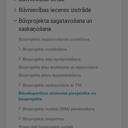
Būvniecības ieceres izstrāde
Būvprojekta sagatavošana un
saskaņošana
Būvprojekta sagatavošanas uzsākšana
Būvprojekta izveidošana
Būvprojekta daļu apstiprināšana
Būvprojekta daļu anulēšana un atjaunošana
Būvprojekta datņu lejupielādēšana
Būvprojekta saskaņošana ar TNI
Būvekspertīzes atzinuma pieejamība no
būvprojekta
Būvprojekta modeļa (BIM) pievienošana
Būvprojekta ekspertīze
Būves dati būvprojekta sadaļā