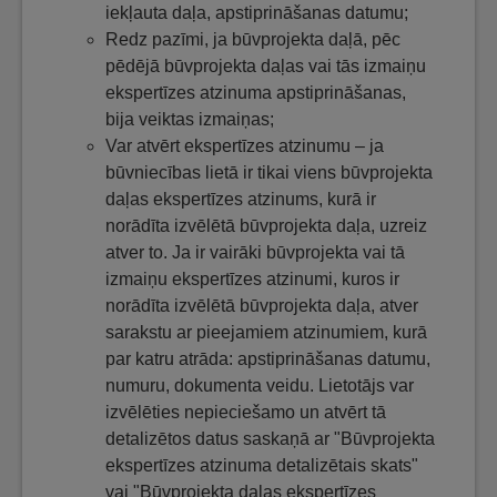
iekļauta daļa, apstiprināšanas datumu;
Redz pazīmi, ja būvprojekta daļā, pēc
pēdējā būvprojekta daļas vai tās izmaiņu
ekspertīzes atzinuma apstiprināšanas,
bija veiktas izmaiņas;
Var atvērt ekspertīzes atzinumu – ja
būvniecības lietā ir tikai viens būvprojekta
daļas ekspertīzes atzinums, kurā ir
norādīta izvēlētā būvprojekta daļa, uzreiz
atver to. Ja ir vairāki būvprojekta vai tā
izmaiņu ekspertīzes atzinumi, kuros ir
norādīta izvēlētā būvprojekta daļa, atver
sarakstu ar pieejamiem atzinumiem, kurā
par katru atrāda: apstiprināšanas datumu,
numuru, dokumenta veidu. Lietotājs var
izvēlēties nepieciešamo un atvērt tā
detalizētos datus saskaņā ar "Būvprojekta
ekspertīzes atzinuma detalizētais skats"
vai "Būvprojekta daļas ekspertīzes