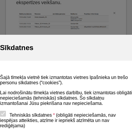
ekspertīzes veikšanu.
Sīkdatnes
Noderīgi
Šajā tīmekļa vietnē tiek izmantotas vietnes īpašnieka un trešo
Privātuma politika
personu sīkdatnes (“cookies”).
BIS lietošanas noteikumi
Lai nodrošinātu tīmekļa vietnes darbību, tiek izmantotas obligāti
nepieciešamās (tehniskās) sīkdatnes. Šo sīkdatņu
Lapas karte
izmantošanai Jūsu piekrišana nav nepieciešama.
Piekļūstamības paziņojums
Tehniskās sīkdatnes
*
(obligāti nepieciešamās, nav
iespējas atteikties, atzīme ir iepriekš atzīmēta un nav
BIS mobile lietošanas noteikumi
rediģējama)