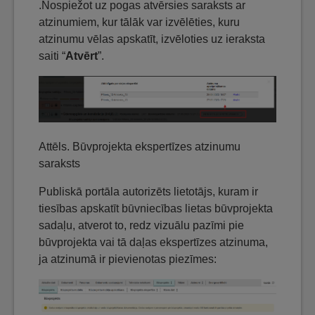
.Nospiežot uz pogas atvērsies saraksts ar
atzinumiem, kur tālāk var izvēlēties, kuru
atzinumu vēlas apskatīt, izvēloties uz ieraksta
saiti “
Atvērt
”.
Attēls. Būvprojekta ekspertīzes atzinumu
saraksts
Publiskā portāla autorizēts lietotājs, kuram ir
tiesības apskatīt būvniecības lietas būvprojekta
sadaļu, atverot to, redz vizuālu pazīmi pie
būvprojekta vai tā daļas ekspertīzes atzinuma,
ja atzinumā ir pievienotas piezīmes: