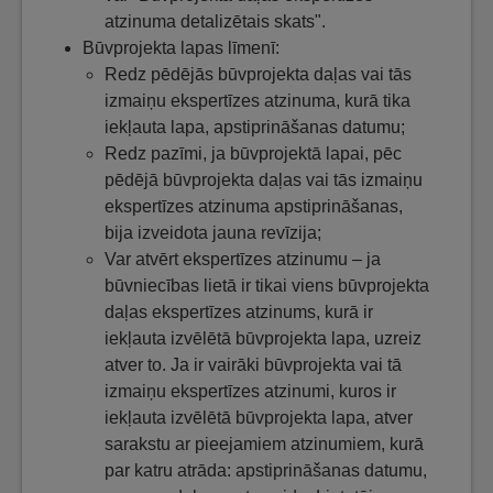
atzinuma detalizētais skats".
Būvprojekta lapas līmenī:
Redz pēdējās būvprojekta daļas vai tās
izmaiņu ekspertīzes atzinuma, kurā tika
iekļauta lapa, apstiprināšanas datumu;
Redz pazīmi, ja būvprojektā lapai, pēc
pēdējā būvprojekta daļas vai tās izmaiņu
ekspertīzes atzinuma apstiprināšanas,
bija izveidota jauna revīzija;
Var atvērt ekspertīzes atzinumu – ja
būvniecības lietā ir tikai viens būvprojekta
daļas ekspertīzes atzinums, kurā ir
iekļauta izvēlētā būvprojekta lapa, uzreiz
atver to. Ja ir vairāki būvprojekta vai tā
izmaiņu ekspertīzes atzinumi, kuros ir
iekļauta izvēlētā būvprojekta lapa, atver
sarakstu ar pieejamiem atzinumiem, kurā
par katru atrāda: apstiprināšanas datumu,