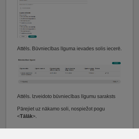
Attēls. Būvniecības līguma ievades solis iecerē.
Attēls. Izveidoto būvniecības līgumu saraksts
Pārejiet uz nākamo soli, nospiežot pogu
<
Tālāk
>.