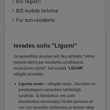
BIS reģistri
BIS mobile lietotne
For non-residents
Ievades solis "Līgumi"
Ja iepriekšēja ievades solī tika atzīmēts “Vēlos
saņemt atzīmi par būvdarbu uzsākšanas
nosacījumu izpildi”, tad sadaļā "
LĪGUMI
"
obligāti jānorāda:
Līguma veids
– obligāts lauks. Jāizvēlas no
piedāvātajiem variantiem izkrītošajā
sarakstā. Ja būvdarbus veic pats
būvniecības ierosinātājs fiziskā persona un
nav citu iesaistīto dalībnieku ar kuriem slēgt