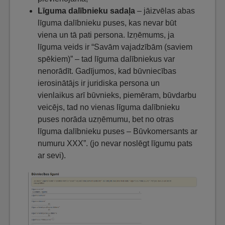
Līguma dalībnieku sadaļa
– jāizvēlas abas
līguma dalībnieku puses, kas nevar būt
viena un tā pati persona. Izņēmums, ja
līguma veids ir “Savām vajadzībām (saviem
spēkiem)” – tad līguma dalībniekus var
nenorādīt. Gadījumos, kad būvniecības
ierosinātājs ir juridiska persona un
vienlaikus arī būvnieks, piemēram, būvdarbu
veicējs​, tad no vienas līguma dalībnieku
puses norāda uzņēmumu, bet no otras
līguma dalībnieku puses – Būvkomersants ar
numuru XXX”. (jo nevar noslēgt līgumu pats
ar sevi).