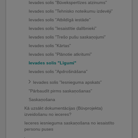
Ievades solis "Būvekspertīzes atzinums"
Ievades solis "Tehnisko noteikumu izdevēji"
Ievades solis "Atbildīgā iestāde"
Ievades solis "Iesaistītie dalībnieki"
Ievades solis "Trešo pušu saskaņojumi"
Ievades solis "Kārtas"
Ievades solis "Plānotie atkritumi"
Ievades solis "Līgumi"
Ievades solis "Apdrošināšana"
Ievades solis "Iesnieguma apskats"
"Pārbaudīt pirms saskaņošanas"
Saskaņošana
Kā uzsākt dokumentācijas (Būvprojekta)
izveidošanu no ieceres?
Ieceres iesnieguma saskaņošana no iesaistīto
personu puses