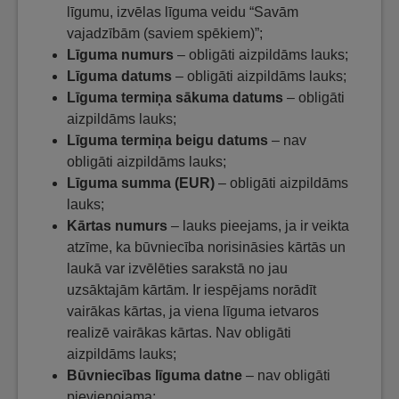
līgumu, izvēlas līguma veidu “Savām
vajadzībām (saviem spēkiem)”;
Līguma numurs
– obligāti aizpildāms lauks;
Līguma datums
– obligāti aizpildāms lauks;
Līguma termiņa sākuma datums
– obligāti
aizpildāms lauks;
Līguma termiņa beigu datums
– nav
obligāti aizpildāms lauks;
Līguma summa (EUR)
– obligāti aizpildāms
lauks;
Kārtas numurs
– lauks pieejams, ja ir veikta
atzīme, ka būvniecība norisināsies kārtās un
laukā var izvēlēties sarakstā no jau
uzsāktajām kārtām. Ir iespējams norādīt
vairākas kārtas, ja viena līguma ietvaros
realizē vairākas kārtas. Nav obligāti
aizpildāms lauks;
Būvniecības līguma datne
– nav obligāti
pievienojama;