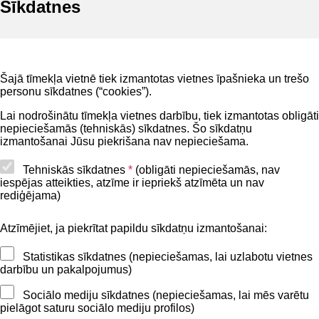
Sīkdatnes
Noderīgi
Šajā tīmekļa vietnē tiek izmantotas vietnes īpašnieka un trešo
Privātuma politika
personu sīkdatnes (“cookies”).
BIS lietošanas noteikumi
Lai nodrošinātu tīmekļa vietnes darbību, tiek izmantotas obligāti
nepieciešamās (tehniskās) sīkdatnes. Šo sīkdatņu
Lapas karte
izmantošanai Jūsu piekrišana nav nepieciešama.
Piekļūstamības paziņojums
Tehniskās sīkdatnes
*
(obligāti nepieciešamās, nav
iespējas atteikties, atzīme ir iepriekš atzīmēta un nav
BIS mobile lietošanas noteikumi
rediģējama)
Atzīmējiet, ja piekrītat papildu sīkdatņu izmantošanai:
Kontakti
Statistikas sīkdatnes (nepieciešamas, lai uzlabotu vietnes
BIS atbalsta dienesta tālrunis:
darbību un pakalpojumus)
+371 62004010
Sociālo mediju sīkdatnes (nepieciešamas, lai mēs varētu
pielāgot saturu sociālo mediju profilos)
Sekojiet mums