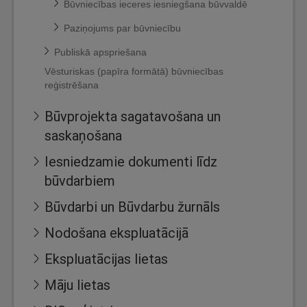
Būvniecības ieceres iesniegšana būvvaldē
Paziņojums par būvniecību
Publiskā apspriešana
Vēsturiskas (papīra formātā) būvniecības
reģistrēšana
Būvprojekta sagatavošana un
saskaņošana
Iesniedzamie dokumenti līdz
būvdarbiem
Būvdarbi un Būvdarbu žurnāls
Nodošana ekspluatācijā
Ekspluatācijas lietas
Māju lietas