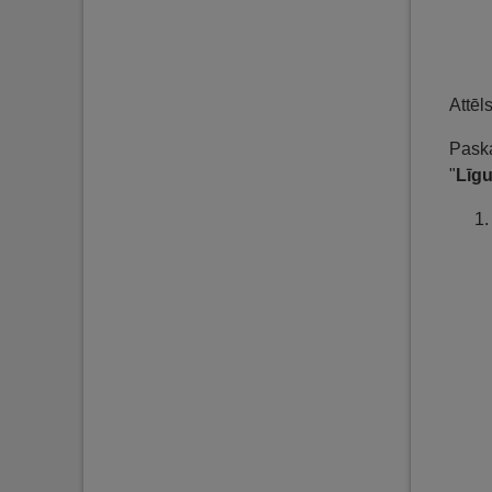
Attēl
Paska
"
Līg