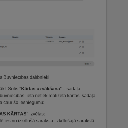
s Būvniecības dalībnieki.
kt. Solis "
Kārtas uzsākšana
" – sadaļa
a būvniecības lieta netiek realizēta kārtās, sadaļa
kta caur šo iesniegumu:
BAS KĀRTAS
" izvēlas:
lēties no izkrītošā saraksta. Izkrītošajā sarakstā