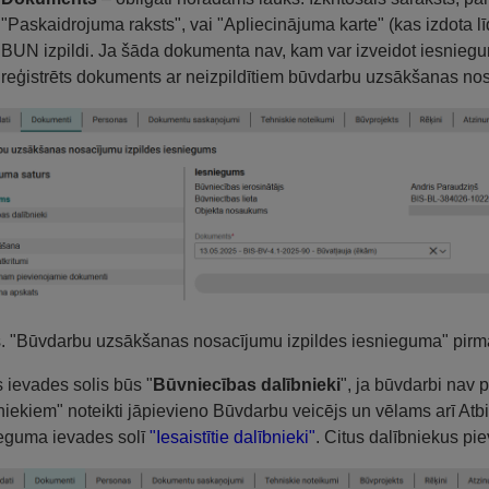
"Paskaidrojuma raksts", vai "Apliecinājuma karte" (kas izdota 
BUN izpildi. Ja šāda dokumenta nav, kam var izveidot iesniegu
reģistrēts dokuments ar neizpildītiem būvdarbu uzsākšanas no
s. "Būvdarbu uzsākšanas nosacījumu izpildes iesnieguma" pirma
s ievades solis būs "
Būvniecības dalībnieki
", ja būvdarbi nav 
niekiem" noteikti jāpievieno Būvdarbu veicējs un vēlams arī Atb
eguma ievades solī
"Iesaistītie dalībnieki"
. Citus dalībniekus pi