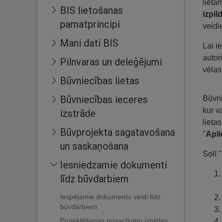
lietā
BIS lietošanas
izpi
pamatprincipi
veidi
Mani dati BIS
Lai i
autor
Pilnvaras un deleģējumi
vēlas
Būvniecības lietas
Būvniecības ieceres
Būvni
kur v
izstrāde
lieta
Būvprojekta sagatavošana
"
Apli
un saskaņošana
Solī "
Iesniedzamie dokumenti
līdz būvdarbiem
Iespējamie dokumentu veidi līdz
būvdarbiem
Projektēšanas nosacījumu izpildes