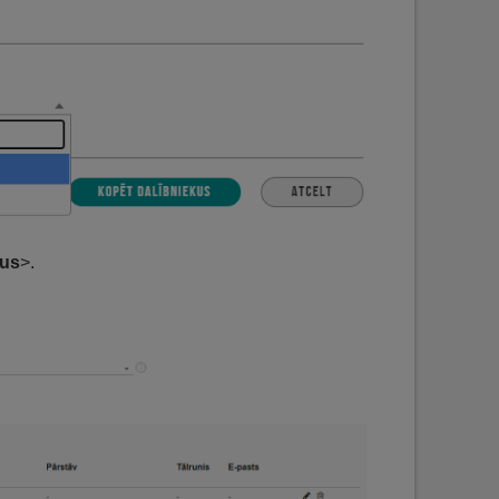
kus
>.