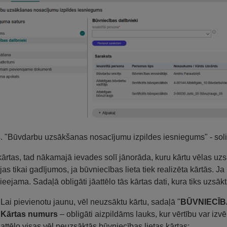
s. "Būvdarbu uzsākšanas nosacījumu izpildes iesniegums" - soli
 kārtas, tad nākamajā ievades solī jānorāda, kuru kārtu vēlas uzsā
ojas tikai gadījumos, ja būvniecības lieta tiek realizēta kārtās. J
ieejama. Sadaļā obligāti jāattēlo tās kārtas dati, kura tiks uzsā
Lai pievienotu jaunu, vēl neuzsāktu kārtu, sadaļā "
BŪVNIECĪ
Kārtas numurs
– obligāti aizpildāms lauks, kur vērtību var izvē
attēlo visas vēl neuzsāktās būvniecības lietas kārtas;