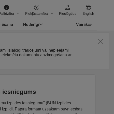
Palīdzība
Piekļūstamība
Pieslēgties
English
rmēšana
Noderīgi
Vairāk
jami īslaicīgi traucējumi vai nepieejami
arī ietekmēta dokumentu apzīmogošana ar
s iesniegums
jumu izpildes iesniegumu" (BUN izpildes
N izpildi. Papīra formātā uzsāktām būvniecības