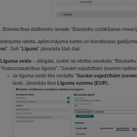
s. Būvniecības dalībnieku ievade "Būvdarbu uzsākšanas nosacī
idrojuma raksta, apliecinājuma kartes un būvatļaujas gadījumā 
umi
". Solī "
Līgumi
" jānorāda šādi dati:
Līguma veids
– obligāts, izvēle no vērtību saraksta: “Būvdarb
“Autoruzraudzības līgums”, “Savām vajadzībām (saviem spēkie
Ja līguma veids tiks norādīts "
Savām vajadzībām (savie
lauki. Jānorāda tikai
Līguma summa (EUR
).