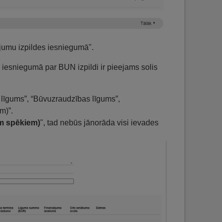
jumu izpildes iesniegumā".
iesniegumā par BUN izpildi ir pieejams solis
u līgums”, “Būvuzraudzības līgums”,
m)”.
m spēkiem)
", tad nebūs jānorāda visi ievades