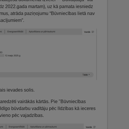
līdz 2022.gada martam), uz kā pamata iesniedz
mus, atrāda paziņojumu “Būvniecības lietā nav
sacījumiem”.
is ievades solis.
paredzēti vairākās kārtās. Pie "Būvniecības
ildīgo būvdarbu vadītāju pēc līdzības kā ieceres
evieno pēc vajadzības.