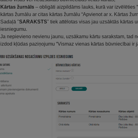
Kārtas žurnāls
– obligāti aizpildāms lauks, kurā var izvēlēties 
kārtas žurnālu ar citas kārtas žurnālu “Apvienot ar x. Kārtas žurn
Sadaļā "
SARAKSTS
" tiek attēlotas visas jau uzsāktās kārtas u
iesniegumu.
Ja nepievieno nevienu jaunu, uzsākamu kārtu sarakstam, tad n
izdod kļūdas paziņojumu “Vismaz vienas kārtas būvniecībai ir j