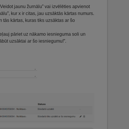
“Veidot jaunu žurnālu” vai izvēlēties apvienot
ālu”, kur x ir citas, jau uzsāktās kārtas numurs.
n tās kārtas, kuras tiks uzsāktas ar šo
eļauj pāriet uz nākamo iesnieguma soli un
ābūt uzsāktai ar šo iesniegumu!”.