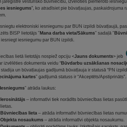
m jāreģistrē vēsturisko būvniecību, izvēloties piemēroto iesnieg
ldes iesniegums
”, ko atradīsiet pie būvatļaujas, paskaidrojuma
em.
esniegtu elektroniski iesniegumu par BUN izpildi būvatļaujā, pa
izēts BISP lietotājs "
Mana darba vieta/Sākums
" sadaļā "
Būvni
 iesniegt iesniegumu par BUN izpildi.
ecības lietā lietotājs nospiež opciju <
Jauns dokuments
> jeb
ar izvēlēties dokumenta veidu “
Būvdarbu uzsākšanas nosacīj
s stadija un būvatļaujas gadījumā būvatļauja ir statusā “PN izpildī
ecinājuma kartes
" gadījumā statuss ir “Akceptēts/Apstiprināts”.
Iesniegums
" atrāda laukus:
Ierosinātājs
– informatīvi tiek norādīts būvniecības lietas pasūt
lietas.
Būvniecības lieta
– atrāda informatīvi būvniecības lietas num
Objekta nosaukums
– atrāda informatīvi objekta nosaukumu.
Dokuments
– obligāti norādāms lauks. Izkrītošais saraksts, p