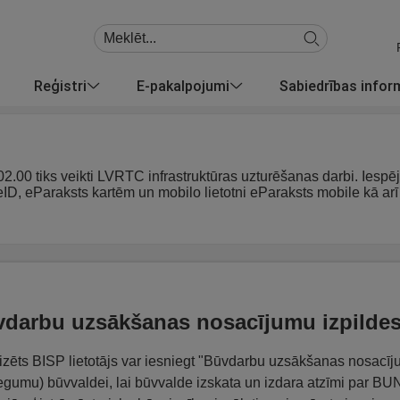
Reģistri
E-pakalpojumi
Sabiedrības info
 02.00 tiks veikti LVRTC infrastruktūras uzturēšanas darbi. Iespē
 eID, eParaksts kartēm un mobilo lietotni eParaksts mobile kā 
darbu uzsākšanas nosacījumu izpilde
izēts BISP lietotājs var iesniegt "Būvdarbu uzsākšanas nosacī
egumu) būvvaldei, lai būvvalde izskata un izdara atzīmi par BU