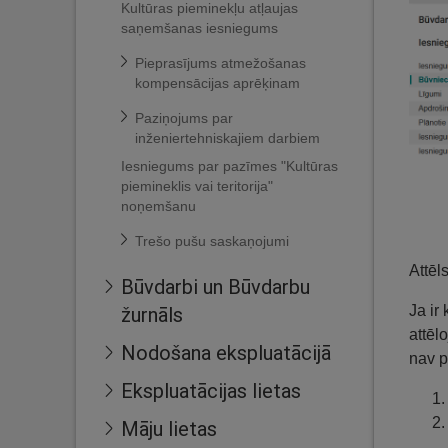
Kultūras pieminekļu atļaujas
saņemšanas iesniegums
Pieprasījums atmežošanas
kompensācijas aprēķinam
Paziņojums par
inženiertehniskajiem darbiem
Iesniegums par pazīmes "Kultūras
piemineklis vai teritorija"
noņemšanu
Trešo pušu saskaņojumi
Attēl
Būvdarbi un Būvdarbu
Ja ir
žurnāls
attēl
Nodošana ekspluatācijā
nav p
Ekspluatācijas lietas
Māju lietas