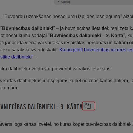
s. "Būvdarbu uzsākšanas nosacījumu izpildes iesnieguma" aizpi
 "
Būvniecības dalībnieki
" – ja būvniecības lieta tiek realizēta k
ot nosaukumu sadaļai "
Būvniecības dalībnieki – x. Kārta
", k
āti jānorāda viena vai vairākas iesaistītās personas un katram o
nieku saraksta izveidi skatīt "
Kā aizpildīt būvniecības ieceres 
stītie dalībnieki"
".
atra dalībnieka veida var pievienot vairākus ierakstus.
s kārtas dalībniekus ir iespējams kopēt no citas kārtas datiem,
ukumam:
atvērts logs kārtas izvēlei, no kuras kopēt būvniecības dalībniek