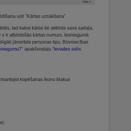
ldīšana solī "Kārtas uzsākšana"
ārtās, tad katrai kārtai tie attēlota sava sadaļa,
ur x ir atbilstošās kārtas numurs. Iesniegumā
bligāti jānorāda personas tipu. Būvniecības
iesniegumu?
" apakšnodaļu “
Ievades solis
 izmantojot kopēšanas ikonu blakus
us: