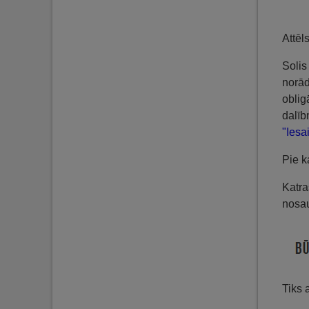
Attēl
Solis
norād
oblig
dalīb
"Iesai
Pie k
Katra
nosa
Tiks 