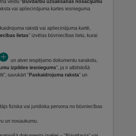
uma veidu “
Būvdarbu uzsākšanas nosacījumu
 raksta vai apliecinājuma kartes iesnieguma
skaidrojuma rakstā vai apliecinājuma kartē,
ecības lietas
" izvēlas būvniecības lietu, kurai
un atver iespējamo dokumentu sarakstu,
umu izpildes iesniegums
”, ja ir atbilstošā
ti”, savukārt "
Paskaidrojuma raksta
" un
ītājs fiziska vai juridiska persona no būvniecības
uru un nosaukumu.
amatojošā dokumenta izvēlei – "Būvatļauja" vai