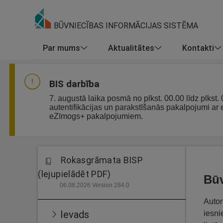
BŪVNIECĪBAS INFORMĀCIJAS SISTĒMA
Par mums
Aktualitātes
Kontakti
BIS darbība
7. augustā laika posmā no plkst. 00.00 līdz plkst.
autentifikācijas un parakstīšanās pakalpojumi ar
eZīmogs+ pakalpojumiem.
Rokasgrāmata BISP
(lejupielādēt PDF)
Būv
06.08.2026 Version 284.0
Autor
Ievads
iesni