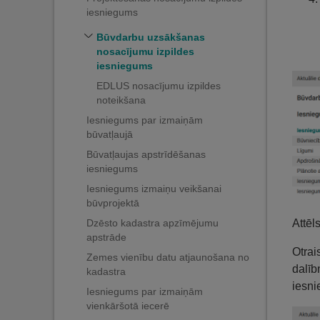
iesniegums
Būvdarbu uzsākšanas
nosacījumu izpildes
iesniegums
EDLUS nosacījumu izpildes
noteikšana
Iesniegums par izmaiņām
būvatļaujā
Būvatļaujas apstrīdēšanas
iesniegums
Iesniegums izmaiņu veikšanai
būvprojektā
Attēl
Dzēsto kadastra apzīmējumu
apstrāde
Otrai
Zemes vienību datu atjaunošana no
dalīb
kadastra
iesni
Iesniegums par izmaiņām
vienkāršotā iecerē