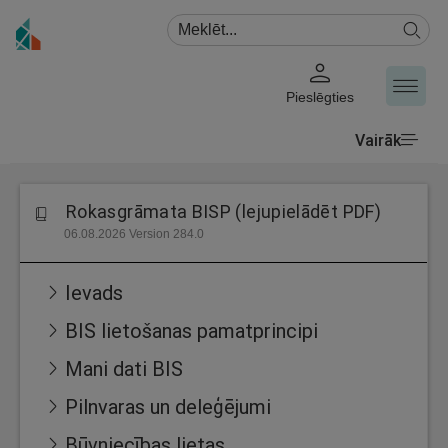
Pieslēgties
Vairāk
Rokasgrāmata BISP (lejupielādēt PDF)
06.08.2026 Version 284.0
Ievads
BIS lietošanas pamatprincipi
Mani dati BIS
Pilnvaras un deleģējumi
Būvniecības lietas