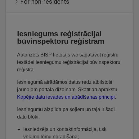
For non-residents
Iesniegums reģistrācijai
būvinspektoru reģistram
Autorizēts BISP lietotājs var sagatavot reģistru
iestādei iesniegumu reģistrācijai būvinspektoru
reģistrā.
Iesniegumā atrādāmos datus redz atbilstoši
jaunajam portāla dizainam. Skatīt arī aprakstu
Kopējie datu ievades un atrādīšanas principi
.
Iesniegumu aizpilda pa soļiem un tajā ir šādi
datu bloki:
Iesniedzējs un kontaktinformācija, t.sk
vēlamo lomu norādīšana;