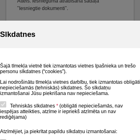
Attēls. Iesnieguma atrādīšana sadaļā
"Iesniegtie dokumenti".
Sīkdatnes
Noderīgi
Šajā tīmekļa vietnē tiek izmantotas vietnes īpašnieka un trešo
Privātuma politika
personu sīkdatnes (“cookies”).
BIS lietošanas noteikumi
Lai nodrošinātu tīmekļa vietnes darbību, tiek izmantotas obligāti
nepieciešamās (tehniskās) sīkdatnes. Šo sīkdatņu
Lapas karte
izmantošanai Jūsu piekrišana nav nepieciešama.
Piekļūstamības paziņojums
Tehniskās sīkdatnes
*
(obligāti nepieciešamās, nav
iespējas atteikties, atzīme ir iepriekš atzīmēta un nav
BIS mobile lietošanas noteikumi
rediģējama)
Atzīmējiet, ja piekrītat papildu sīkdatņu izmantošanai:
Kontakti