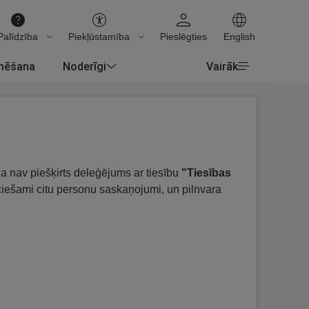
Palīdzība
Piekļūstamība
Pieslēgties
English
rmēšana
Noderīgi
Vairāk
a nav piešķirts deleģējums ar tiesību
"Tiesības
ciešami citu personu saskaņojumi, un pilnvara