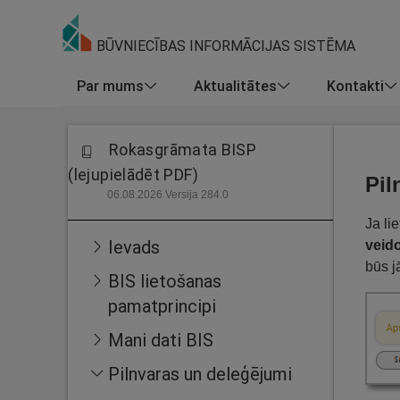
BŪVNIECĪBAS INFORMĀCIJAS SISTĒMA
Par mums
Aktualitātes
Kontakti
Rokasgrāmata BISP
(lejupielādēt PDF)
Pil
06.08.2026 Versija 284.0
Ja li
Ievads
veid
būs j
BIS lietošanas
pamatprincipi
Mani dati BIS
Pilnvaras un deleģējumi