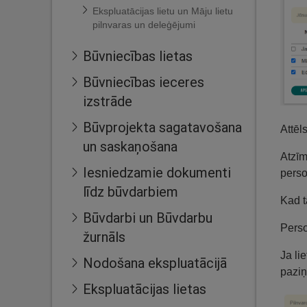
Ekspluatācijas lietu un Māju lietu
pilnvaras un deleģējumi
Būvniecības lietas
Būvniecības ieceres
izstrāde
Būvprojekta sagatavošana
Attēl
un saskaņošana
Atzīm
Iesniedzamie dokumenti
perso
līdz būvdarbiem
Kad t
Būvdarbi un Būvdarbu
Perso
žurnāls
Ja li
Nodošana ekspluatācijā
paziņ
Ekspluatācijas lietas