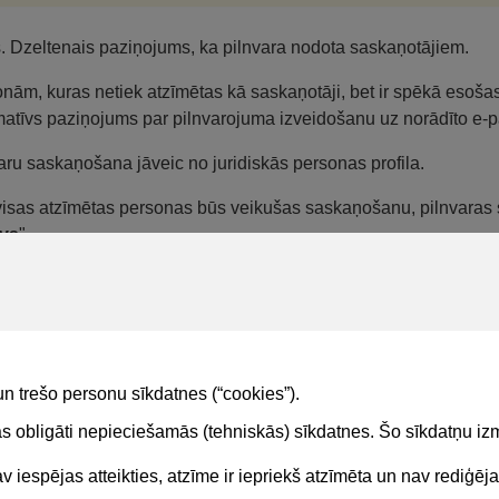
s. Dzeltenais paziņojums, ka pilnvara nodota saskaņotājiem.
nām, kuras netiek atzīmētas kā saskaņotāji, bet ir spēkā esošas 
matīvs paziņojums par pilnvarojuma izveidošanu uz norādīto e-
aru saskaņošana jāveic no juridiskās personas profila.
isas atzīmētas personas būs veikušas saskaņošanu, pilnvaras 
īvs
".
piekrīt izveidotajai pilnvarai, to ir iespējams noraidīt, nospiežot
lu, ievadot tekstu laukā
"Piezīmes par pieņemto lēmumu
".
arotā persona saņems paziņojumu par izveidoto pilnvaru un to v
 "
Kur var redzēt saņemto pilnvaru sarakstu
".
un trešo personu sīkdatnes (“cookies”).
tas obligāti nepieciešamās (tehniskās) sīkdatnes. Šo sīkdatņu 
 iespējas atteikties, atzīme ir iepriekš atzīmēta un nav rediģēj