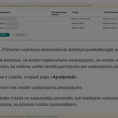
s. Pilnvaras nodošana saskaņošanai atzīmējot paraksttiesīgās 
ē personas, no kurām nepieciešams saskaņojums, un norāda e-pa
nām, lai sistēma varētu nosūtīt paziņojumu par saskaņojuma pi
as ir izdarīts, nospiež pogu <
Apstiprināt
>.
nām tiek izsūtīts saskaņojuma pieprasījums.
etotājs ir kāda no saskaņotāju personām, tad iespējams saskaņo
ojuma, ka pilnvara nodota saskaņotājiem.