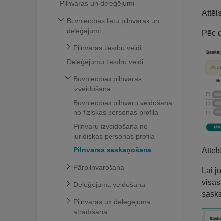
Pilnvaras un deleģējumi
Attēl
Būvniecības lietu pilnvaras un
deleģējumi
Pēc d
Pilnvaras tiesību veidi
Deleģējumu tiesību veidi
Būvniecības pilnvaras
izveidošana
Būvniecības pilnvaru veidošana
no fiziskas personas profila
Pilnvaru izveidošana no
juridiskas personas profila
Pilnvaras saskaņošana
Attēl
Pārpilnvarošana
Lai j
visas
Deleģējuma veidošana
saska
Pilnvaras un deleģējuma
atrādīšana