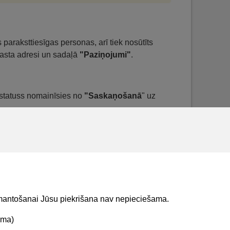
paraksttiesīgas personas, arī tiek nosūtīts
pasta adresi un sadaļā
"Paziņojumi"
.
statuss nomainīsies no
"Saskaņošanā
" uz
 pogu <
Noraidīt
>, obligāti norādot noraidīšanas
ar apskatīt sadaļā
"Saņemtās pilnvaras
".
izmantošanai Jūsu piekrišana nav nepieciešama.
ama)