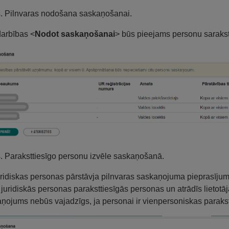
s. Pilnvaras nodošana saskaņošanai.
arbības <
Nodot saskaņošanai
> būs pieejams personu saraksts
s. Paraksttiesīgo personu izvēle saskaņošanā.
uridiskas personas pārstāvja pilnvaras saskaņojuma pieprasījum
 juridiskās personas paraksttiesīgās personas un atrādīs lietotā
ņojums nebūs vajadzīgs, ja personai ir vienpersoniskas parakstī