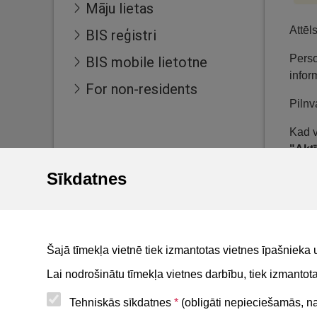
Māju lietas
Attēl
BIS reģistri
Perso
BIS mobile lietotne
infor
For non-residents
Pilnv
Kad v
"Akt
Sīkdatnes
Ja ne
iemes
Pilnv
Skatīt
Šajā tīmekļa vietnē tiek izmantotas vietnes īpašnieka 
Lai nodrošinātu tīmekļa vietnes darbību, tiek izmanto
Tehniskās sīkdatnes
*
(obligāti nepieciešamās, nav