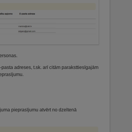
personas.
sta adreses, t.sk. arī citām paraksttiesīgajām
eprasījumu.
juma pieprasījumu atvērt no dzeltenā