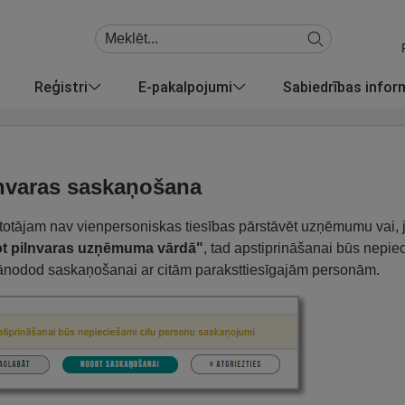
Reģistri
E-pakalpojumi
Sabiedrības info
nvaras saskaņošana
etotājam nav vienpersoniskas tiesības pārstāvēt uzņēmumu vai, j
ot pilnvaras uzņēmuma vārdā"
, tad apstiprināšanai būs nepie
ānodod saskaņošanai ar citām paraksttiesīgajām personām.