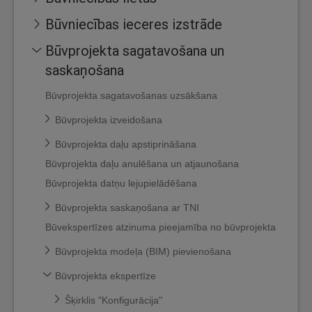
Būvniecības ieceres izstrāde
Būvprojekta sagatavošana un
saskaņošana
Būvprojekta sagatavošanas uzsākšana
Būvprojekta izveidošana
Būvprojekta daļu apstiprināšana
Būvprojekta daļu anulēšana un atjaunošana
Būvprojekta datņu lejupielādēšana
Būvprojekta saskaņošana ar TNI
Būvekspertīzes atzinuma pieejamība no būvprojekta
Būvprojekta modeļa (BIM) pievienošana
Būvprojekta ekspertīze
Šķirklis "Konfigurācija"