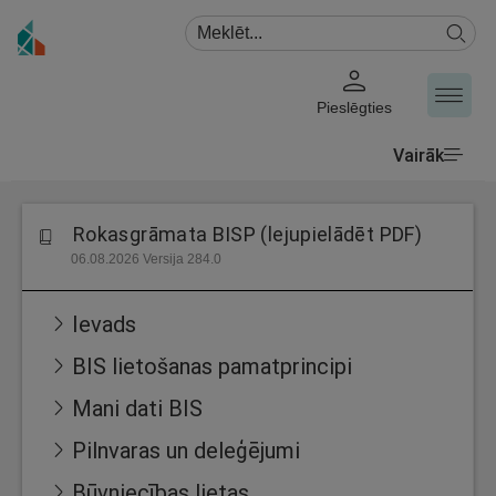
Pieslēgties
Vairāk
Rokasgrāmata BISP (lejupielādēt PDF)
06.08.2026 Versija 284.0
Ievads
BIS lietošanas pamatprincipi
Mani dati BIS
Pilnvaras un deleģējumi
Būvniecības lietas