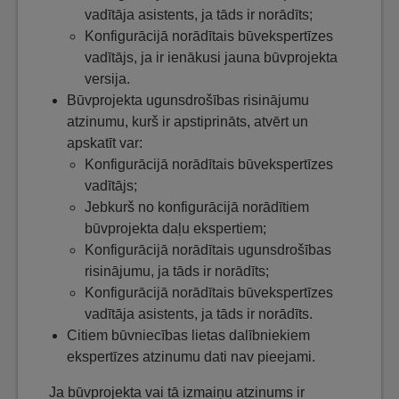
vadītāja asistents, ja tāds ir norādīts;
Konfigurācijā norādītais būvekspertīzes
vadītājs, ja ir ienākusi jauna būvprojekta
versija.
Būvprojekta ugunsdrošības risinājumu
atzinumu, kurš ir apstiprināts, atvērt un
apskatīt var:
Konfigurācijā norādītais būvekspertīzes
vadītājs;
Jebkurš no konfigurācijā norādītiem
būvprojekta daļu ekspertiem;
Konfigurācijā norādītais ugunsdrošības
risinājumu, ja tāds ir norādīts;
Konfigurācijā norādītais būvekspertīzes
vadītāja asistents, ja tāds ir norādīts.
Citiem būvniecības lietas dalībniekiem
ekspertīzes atzinumu dati nav pieejami.
Ja būvprojekta vai tā izmaiņu atzinums ir