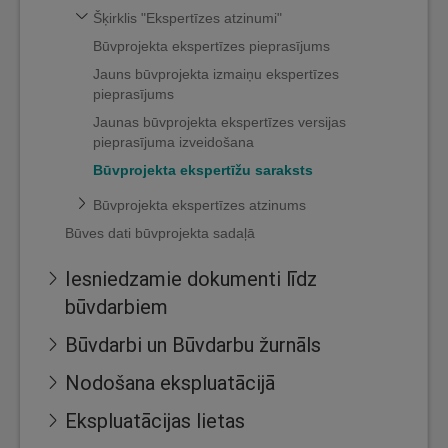
Šķirklis "Ekspertīzes atzinumi"
Būvprojekta ekspertīzes pieprasījums
Jauns būvprojekta izmaiņu ekspertīzes
pieprasījums
Jaunas būvprojekta ekspertīzes versijas
pieprasījuma izveidošana
Būvprojekta ekspertīžu saraksts
Būvprojekta ekspertīzes atzinums
Būves dati būvprojekta sadaļā
Iesniedzamie dokumenti līdz
būvdarbiem
Būvdarbi un Būvdarbu žurnāls
Nodošana ekspluatācijā
Ekspluatācijas lietas