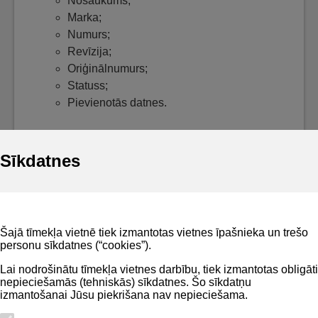
Nosaukums;
Marka;
Numurs;
Revīzija;
Oriģinālnumurs;
Statuss;
Pievienotās datnes.
Sīkdatnes
Noderīgi
Šajā tīmekļa vietnē tiek izmantotas vietnes īpašnieka un trešo
Privātuma politika
personu sīkdatnes (“cookies”).
BIS lietošanas noteikumi
Lai nodrošinātu tīmekļa vietnes darbību, tiek izmantotas obligāti
nepieciešamās (tehniskās) sīkdatnes. Šo sīkdatņu
Lapas karte
izmantošanai Jūsu piekrišana nav nepieciešama.