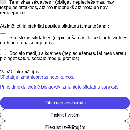
Piekļūstamības paziņojums
Tehniskās sīkdatnes
*
(obligāti nepieciešamās, nav
iespējas atteikties, atzīme ir iepriekš atzīmēta un nav
BIS mobile lietošanas noteikumi
rediģējama)
Atzīmējiet, ja piekrītat papildu sīkdatņu izmantošanai:
Kontakti
Statistikas sīkdatnes (nepieciešamas, lai uzlabotu vietnes
BIS atbalsta dienesta tālrunis:
darbību un pakalpojumus)
+371 62004010
Sociālo mediju sīkdatnes (nepieciešamas, lai mēs varētu
pielāgot saturu sociālo mediju profilos)
Sekojiet mums
Vairāk informācijas:
Sīkdatņu izmantošanas noteikumos
.
Pilns tīmekļa vietnē bis.gov.lv izmantoto sīkdatņu saraksts.
Lejupielādejiet
lietojumprogrammu
Tikai nepieciešamās
Piekrist visām
Būvniecības valsts kontroles birojs | Informācijas pārpublicēšanas
Piekrist izvēlētajām
gadījumā atsauce uz Būvniecības informācijas sistēmu obligāta. |