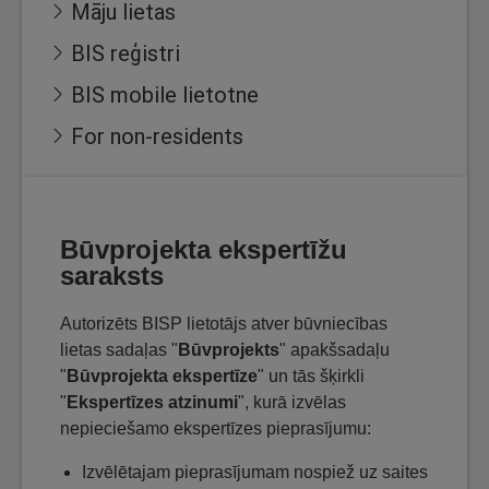
Māju lietas
BIS reģistri
BIS mobile lietotne
For non-residents
Būvprojekta ekspertīžu
saraksts
Autorizēts BISP lietotājs atver būvniecības
lietas sadaļas "
Būvprojekts
" apakšsadaļu
"
Būvprojekta ekspertīze
" un tās šķirkli
"
Ekspertīzes atzinumi
", kurā izvēlas
nepieciešamo ekspertīzes pieprasījumu:
Izvēlētajam pieprasījumam nospiež uz saites