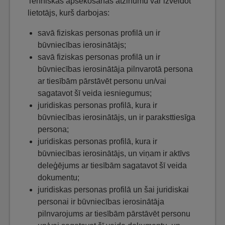
Tehniskās apsekošanas atzinumu var izveidot
lietotājs, kurš darbojas:
savā fiziskas personas profilā un ir
būvniecības ierosinātājs;
savā fiziskas personas profilā un ir
būvniecības ierosinātāja pilnvarotā persona
ar tiesībām pārstāvēt personu un/vai
sagatavot šī veida iesniegumus;
juridiskas personas profilā, kura ir
būvniecības ierosinātājs, un ir paraksttiesīga
persona;
juridiskas personas profilā, kura ir
būvniecības ierosinātājs, un viņam ir aktīvs
deleģējums ar tiesībām sagatavot šī veida
dokumentu;
juridiskas personas profilā un šai juridiskai
personai ir būvniecības ierosinātāja
pilnvarojums ar tiesībām pārstāvēt personu