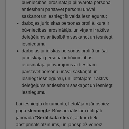
būvniecības ierosinātāja pilnvarotā persona
ar tiesībām pārstāvēt personu un/vai
saskaņot un iesniegt šī veida iesniegumu;
darbojas juridiskas personas profilā, kura ir
būvniecības ierosinātājs, un viņam ir aktīvs
deleģējums ar tiesībām saskaņot un iesniegt
iesniegumu;
darbojas juridiskas personas profilā un šai
juridiskajai personai ir būvniecības
ierosinātāja pilnvarojums ar tiesībām
pārstāvēt personu un/vai saskaņot un
iesniegt iesniegumu, un lietotājam ir aktīvs
deleģējums ar tiesībām saskaņot un iesniegt
iesniegumu.
Lai iesniegtu dokumentu, lietotājam jānospiež
poga <
Iesniegt
>. Būvspeciālistam obligāti
jānorāda "
Sertifikāta sfēra
", ar kuru tiek
apstiprināts atzinums, un jānospiež vēlreiz