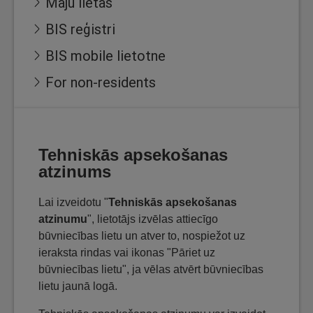
Māju lietas
BIS reģistri
BIS mobile lietotne
For non-residents
Tehniskās apsekošanas
atzinums
Lai izveidotu "
Tehniskās apsekošanas
atzinumu
", lietotājs izvēlas attiecīgo
būvniecības lietu un atver to, nospiežot uz
ieraksta rindas vai ikonas "Pāriet uz
būvniecības lietu", ja vēlas atvērt būvniecības
lietu jaunā logā.