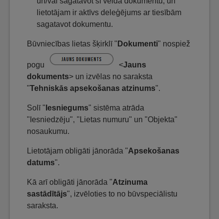
un/vai sagatavot šī veida dokumentu, un
lietotājam ir aktīvs deleģējums ar tiesībām
sagatavot dokumentu.
Būvniecības lietas šķirklī "
Dokumenti
" nospiež
pogu
<
Jauns
dokuments
> un izvēlas no saraksta
"
Tehniskās apsekošanas atzinums
".
Solī "
Iesniegums
" sistēma atrāda
"Iesniedzēju", "Lietas numuru" un "Objekta"
nosaukumu.
Lietotājam obligāti jānorāda "
Apsekošanas
datums
".
Kā arī obligāti jānorāda "
Atzinuma
sastādītājs
", izvēloties to no būvspeciālistu
saraksta.