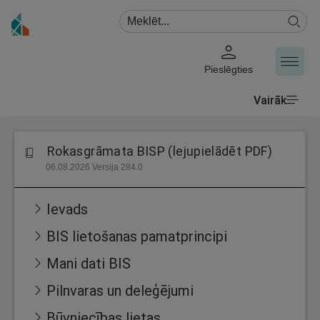
Pieslēgties
Vairāk
Rokasgrāmata BISP (lejupielādēt PDF)
06.08.2026 Versija 284.0
Ievads
BIS lietošanas pamatprincipi
Mani dati BIS
Pilnvaras un deleģējumi
Būvniecības lietas