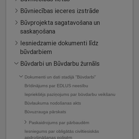
Būvniecības ieceres izstrāde
Būvprojekta sagatavošana un
saskaņošana
Iesniedzamie dokumenti līdz
būvdarbiem
Būvdarbi un Būvdarbu žurnāls
Dokumenti un dati stadijā "Būvdarbi"
Brīdinājums par EDLUS neesību
Iepriekšējs paziņojums par būvdarbu veikšanu
Būvlaukuma nodošanas akts
Būvuzrauga pārskats
Paskaidrojums par pārbaudēm
Iesniegums par obligātās civiltiesiskās
apdrošināšanas polisēm