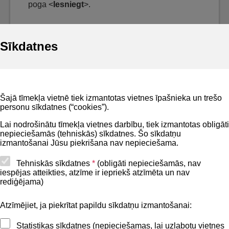
poga <
Iesniegt
>.
Sīkdatnes
Noderīgi
Šajā tīmekļa vietnē tiek izmantotas vietnes īpašnieka un trešo
Privātuma politika
personu sīkdatnes (“cookies”).
BIS lietošanas noteikumi
Lai nodrošinātu tīmekļa vietnes darbību, tiek izmantotas obligāti
nepieciešamās (tehniskās) sīkdatnes. Šo sīkdatņu
Lapas karte
izmantošanai Jūsu piekrišana nav nepieciešama.
Piekļūstamības paziņojums
Tehniskās sīkdatnes
*
(obligāti nepieciešamās, nav
iespējas atteikties, atzīme ir iepriekš atzīmēta un nav
BIS mobile lietošanas noteikumi
rediģējama)
Atzīmējiet, ja piekrītat papildu sīkdatņu izmantošanai:
Kontakti
Statistikas sīkdatnes (nepieciešamas, lai uzlabotu vietnes