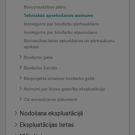
Būvuzraudzības plāns
Tehniskās apsekošanas atzinums
Iesniegums par būvdarbu pārtraukšanu
Iesniegums par būvdarbu atjaunošanu
Būvniecības lietas apturēšanas un pārtraukumu
apskate
Būvdarbu gaita
Būvdarbu žurnāls
Būvprojekta izmaiņas būvdarbu gaitā
Atzinumi par būves gatavību ekspluatācijai
Citi iesniedzamie dokumenti
Nodošana ekspluatācijā
Ekspluatācijas lietas