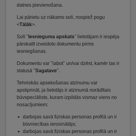
datnes pievienošana.
Lai pārietu uz nākamo soli, nospiež pogu
<
Tālāk
>.
Solī "
Iesnieguma apskats
" lietotājam ir iespēja
pārskatīt izveidoto dokumentu pirms
iesniegšanas.
Dokumentu var "labot" un/vai dzēst, kamēr tas ir
statusā "
Sagatave
".
Tehniskās apsekošanas atzinumu var
apstiprināt, ja lietotājs ir atzinumā norādītais
būvspeciālists, kuram izpildās vismaz viens no
nosacījumiem:
darbojas savā fiziskas personas profilā un ir
būvniecības ierosinātājs;
darbojas savā fiziskas personas profilā un ir