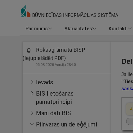
BŪVNIECĪBAS INFORMĀCIJAS SISTĒMA
Par mums
Aktualitātes
Kontakti
Rokasgrāmata BISP
(lejupielādēt PDF)
De
06.08.2026 Versija 284.0
Ja li
Ievads
"Ties
sask
BIS lietošanas
pamatprincipi
Mani dati BIS
Pilnvaras un deleģējumi