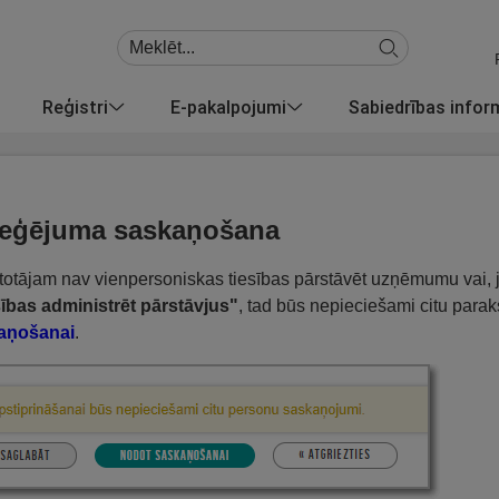
Reģistri
E-pakalpojumi
Sabiedrības info
leģējuma saskaņošana
etotājam nav vienpersoniskas tiesības pārstāvēt uzņēmumu vai, j
ības administrēt pārstāvjus"
, tad būs nepieciešami citu para
aņošanai
.