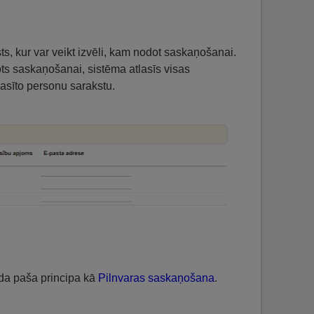
s, kur var veikt izvēli, kam nodot saskaņošanai.
ts saskaņošanai, sistēma atlasīs visas
lasīto personu sarakstu.
da paša principa kā
Pilnvaras saskaņošana
.