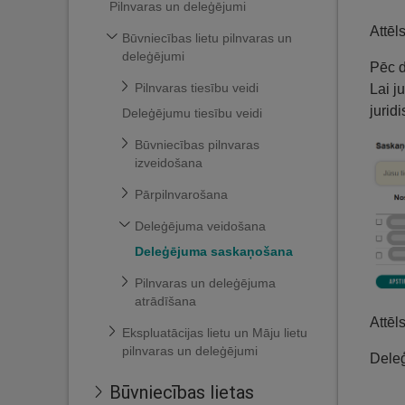
Pilnvaras un deleģējumi
Attēl
Būvniecības lietu pilnvaras un
deleģējumi
Pēc d
Pilnvaras tiesību veidi
Lai j
jurid
Deleģējumu tiesību veidi
Būvniecības pilnvaras
izveidošana
Pārpilnvarošana
Deleģējuma veidošana
Deleģējuma saskaņošana
Pilnvaras un deleģējuma
atrādīšana
Attēl
Ekspluatācijas lietu un Māju lietu
pilnvaras un deleģējumi
Deleģ
Būvniecības lietas