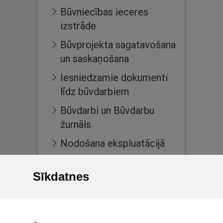
Būvniecības ieceres
izstrāde
Būvprojekta sagatavošana
un saskaņošana
Iesniedzamie dokumenti
līdz būvdarbiem
Būvdarbi un Būvdarbu
žurnāls
Nodošana ekspluatācijā
Ekspluatācijas lietas
Sīkdatnes
Māju lietas
BIS reģistri
BIS mobile lietotne