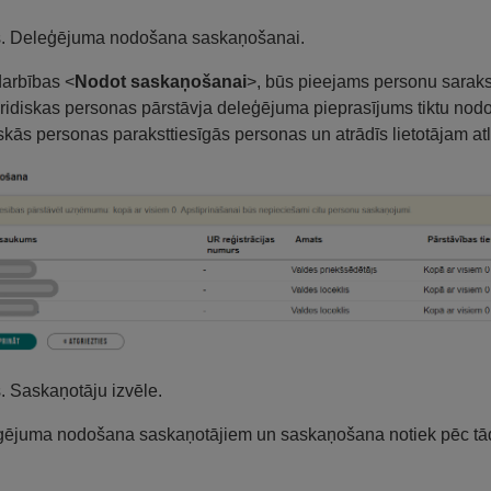
s. Deleģējuma nodošana saskaņošanai.
arbības <
Nodot saskaņošanai
>, būs pieejams personu sarakst
uridiskas personas pārstāvja deleģējuma pieprasījums tiktu nodo
iskās personas paraksttiesīgās personas un atrādīs lietotājam at
s. Saskaņotāju izvēle.
ējuma nodošana saskaņotājiem un saskaņošana notiek pēc tā