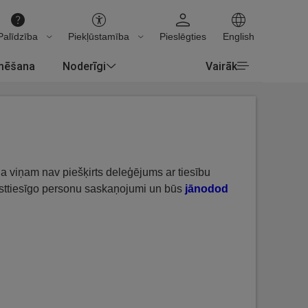
Palīdzība
Piekļūstamība
Pieslēgties
English
rmēšana
Noderīgi
Vairāk
a viņam nav piešķirts deleģējums ar tiesību
ksttiesīgo personu saskaņojumi un būs
jānodod