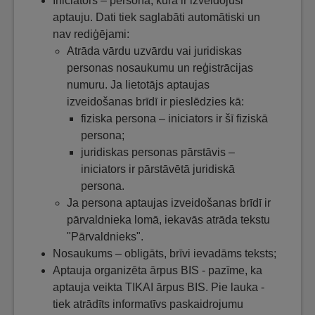
Iniciators – persona, kura ir izveidojusi
aptauju. Dati tiek saglabāti automātiski un
nav rediģējami:
Atrāda vārdu uzvārdu vai juridiskas
personas nosaukumu un reģistrācijas
numuru. Ja lietotājs aptaujas
izveidošanas brīdī ir pieslēdzies kā:
fiziska persona – iniciators ir šī fiziskā
persona;
juridiskas personas pārstāvis –
iniciators ir pārstāvētā juridiskā
persona.
Ja persona aptaujas izveidošanas brīdī ir
pārvaldnieka lomā, iekavās atrāda tekstu
"Pārvaldnieks".
Nosaukums – obligāts, brīvi ievadāms teksts;
Aptauja organizēta ārpus BIS - pazīme, ka
aptauja veikta TIKAI ārpus BIS. Pie lauka -
tiek atrādīts informatīvs paskaidrojumu