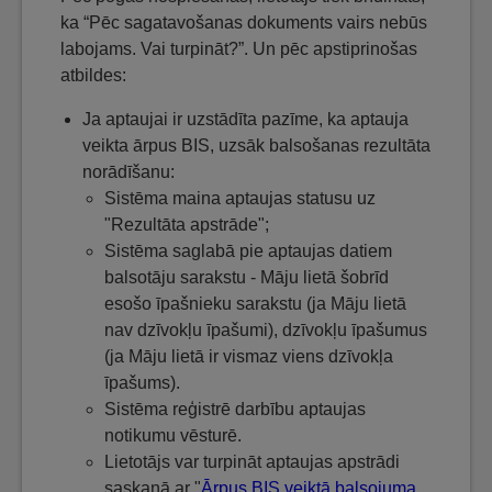
ka “Pēc sagatavošanas dokuments vairs nebūs
labojams. Vai turpināt?”. Un pēc apstiprinošas
atbildes:
Ja aptaujai ir uzstādīta pazīme, ka aptauja
veikta ārpus BIS, uzsāk balsošanas rezultāta
norādīšanu:
Sistēma maina aptaujas statusu uz
"Rezultāta apstrāde";
Sistēma saglabā pie aptaujas datiem
balsotāju sarakstu - Māju lietā šobrīd
esošo īpašnieku sarakstu (ja Māju lietā
nav dzīvokļu īpašumi), dzīvokļu īpašumus
(ja Māju lietā ir vismaz viens dzīvokļa
īpašums).
Sistēma reģistrē darbību aptaujas
notikumu vēsturē.
Lietotājs var turpināt aptaujas apstrādi
saskaņā ar "
Ārpus BIS veiktā balsojuma