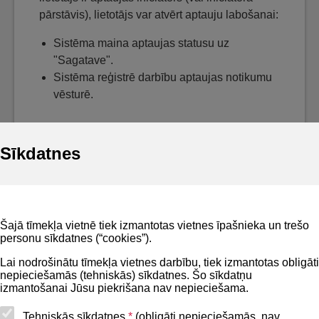
pārstāvis), lietotājs var atvērt aptauju labošanai:
Sistēma maina aptaujas statusu uz
"Sagatave".
Sistēma reģistrē darbību aptaujas notikumu
vēsturē.
Sīkdatnes
Noderīgi
Šajā tīmekļa vietnē tiek izmantotas vietnes īpašnieka un trešo
Privātuma politika
personu sīkdatnes (“cookies”).
BIS lietošanas noteikumi
Lai nodrošinātu tīmekļa vietnes darbību, tiek izmantotas obligāti
nepieciešamās (tehniskās) sīkdatnes. Šo sīkdatņu
Lapas karte
izmantošanai Jūsu piekrišana nav nepieciešama.
Piekļūstamības paziņojums
Tehniskās sīkdatnes
*
(obligāti nepieciešamās, nav