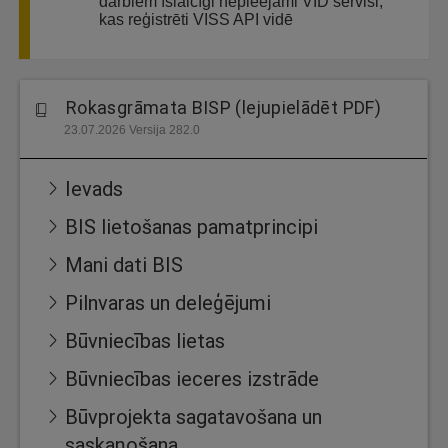
darbiem īslaicīgi nepieejami VID servisi,
kas reģistrēti VISS API vidē
Rokasgrāmata BISP (lejupielādēt PDF)
23.07.2026 Versija 282.0
Ievads
BIS lietošanas pamatprincipi
Mani dati BIS
Pilnvaras un deleģējumi
Būvniecības lietas
Būvniecības ieceres izstrāde
Būvprojekta sagatavošana un
saskaņošana