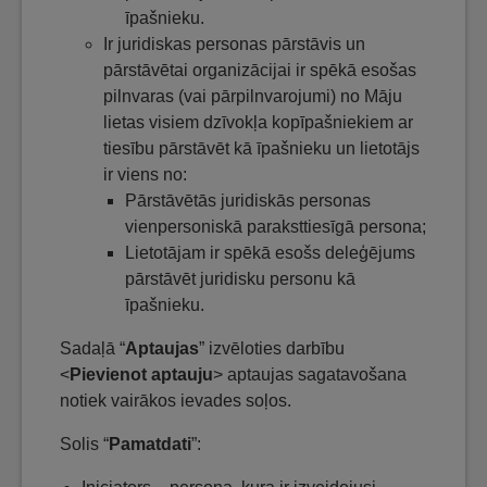
īpašnieku.
Ir juridiskas personas pārstāvis un
pārstāvētai organizācijai ir spēkā esošas
pilnvaras (vai pārpilnvarojumi) no Māju
lietas visiem dzīvokļa kopīpašniekiem ar
tiesību pārstāvēt kā īpašnieku un lietotājs
ir viens no:
Pārstāvētās juridiskās personas
vienpersoniskā paraksttiesīgā persona;
Lietotājam ir spēkā esošs deleģējums
pārstāvēt juridisku personu kā
īpašnieku.
Sadaļā “
Aptaujas
” izvēloties darbību
<
Pievienot aptauju
> aptaujas sagatavošana
notiek vairākos ievades soļos.
Solis “
Pamatdati
”: