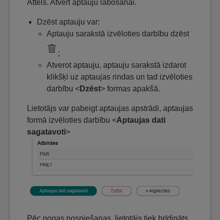
Attēls. Atvērt aptauju labošanai.
Dzēst aptauju var:
Aptauju sarakstā izvēloties darbību dzēst
;
Atverot aptauju, aptauju sarakstā izdarot
klikšķi uz aptaujas rindas un tad izvēloties
darbību <
Dzēst
> formas apakšā.
Lietotājs var pabeigt aptaujas apstrādi, aptaujas
formā izvēloties darbību <
Aptaujas dati
sagatavoti
>
Pēc pogas nospiešanas, lietotājs tiek brīdināts,