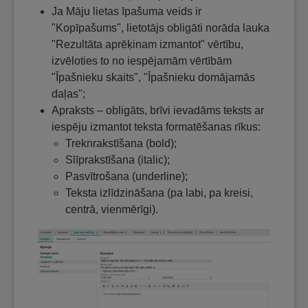
Ja Māju lietas īpašuma veids ir
"Kopīpašums", lietotājs obligāti norāda lauka
"Rezultāta aprēķinam izmantot" vērtību,
izvēloties to no iespējamām vērtībām
"Īpašnieku skaits", "Īpašnieku domājamās
daļas";
Apraksts – obligāts, brīvi ievadāms teksts ar
iespēju izmantot teksta formatēšanas rīkus:
Treknrakstīšana (bold);
Slīprakstīšana (italic);
Pasvītrošana (underline);
Teksta izlīdzināšana (pa labi, pa kreisi,
centrā, vienmērīgi).