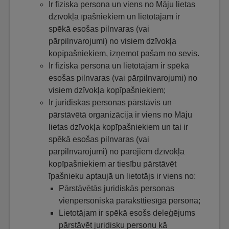
Ir fiziska persona un viens no Māju lietas
dzīvokļa īpašniekiem un lietotājam ir
spēkā esošas pilnvaras (vai
pārpilnvarojumi) no visiem dzīvokļa
kopīpašniekiem, izņemot pašam no sevis.
Ir fiziska persona un lietotājam ir spēkā
esošas pilnvaras (vai pārpilnvarojumi) no
visiem dzīvokļa kopīpašniekiem;
Ir juridiskas personas pārstāvis un
pārstāvētā organizācija ir viens no Māju
lietas dzīvokļa kopīpašniekiem un tai ir
spēkā esošas pilnvaras (vai
pārpilnvarojumi) no pārējiem dzīvokļa
kopīpašniekiem ar tiesību pārstāvēt
īpašnieku aptaujā un lietotājs ir viens no:
Pārstāvētās juridiskās personas
vienpersoniskā paraksttiesīgā persona;
Lietotājam ir spēkā esošs deleģējums
pārstāvēt juridisku personu kā