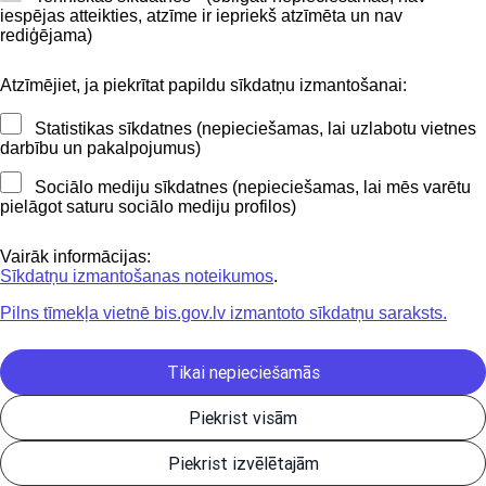
iespējas atteikties, atzīme ir iepriekš atzīmēta un nav
BIS mobile lietošanas noteikumi
rediģējama)
Atzīmējiet, ja piekrītat papildu sīkdatņu izmantošanai:
Kontakti
Statistikas sīkdatnes (nepieciešamas, lai uzlabotu vietnes
BIS atbalsta dienesta tālrunis:
darbību un pakalpojumus)
+371 62004010
Sociālo mediju sīkdatnes (nepieciešamas, lai mēs varētu
pielāgot saturu sociālo mediju profilos)
Sekojiet mums
Vairāk informācijas:
Sīkdatņu izmantošanas noteikumos
.
Pilns tīmekļa vietnē bis.gov.lv izmantoto sīkdatņu saraksts.
Lejupielādejiet
lietojumprogrammu
Tikai nepieciešamās
Piekrist visām
Būvniecības valsts kontroles birojs | Informācijas pārpublicēšanas
Piekrist izvēlētajām
gadījumā atsauce uz Būvniecības informācijas sistēmu obligāta. |
Build: 9b7c6-C (20260805090756) (production)