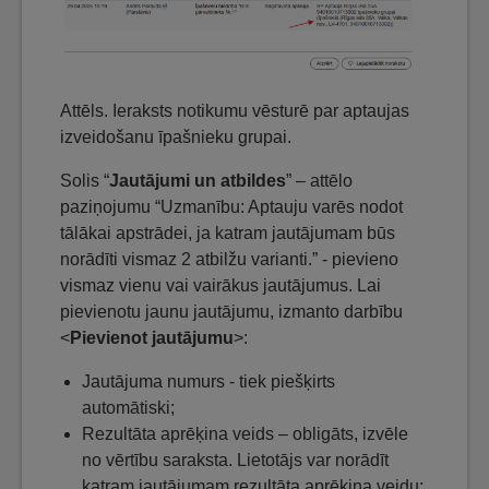
Attēls. Ieraksts notikumu vēsturē par aptaujas
izveidošanu īpašnieku grupai.
Solis “
Jautājumi un atbildes
” – attēlo
paziņojumu “Uzmanību: Aptauju varēs nodot
tālākai apstrādei, ja katram jautājumam būs
norādīti vismaz 2 atbilžu varianti.” - pievieno
vismaz vienu vai vairākus jautājumus. Lai
pievienotu jaunu jautājumu, izmanto darbību
<
Pievienot jautājumu
>:
Jautājuma numurs - tiek piešķirts
automātiski;
Rezultāta aprēķina veids – obligāts, izvēle
no vērtību saraksta. Lietotājs var norādīt
katram jautājumam rezultāta aprēķina veidu: