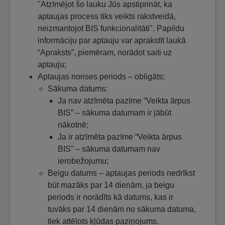
"Atzīmējot šo lauku Jūs apstiprināt, ka
aptaujas process tiks veikts rakstveidā,
neizmantojot BIS funkcionalitāti". Papildu
informāciju par aptauju var aprakstīt laukā
“Apraksts”, piemēram, norādot saiti uz
aptauju;
Aptaujas norises periods – obligāts:
Sākuma datums:
Ja nav atzīmēta pazīme “Veikta ārpus
BIS” – sākuma datumam ir jābūt
nākotnē;
Ja ir atzīmēta pazīme “Veikta ārpus
BIS” – sākuma datumam nav
ierobežojumu;
Beigu datums – aptaujas periods nedrīkst
būt mazāks par 14 dienām, ja beigu
periods ir norādīts kā datums, kas ir
tuvāks par 14 dienām no sākuma datuma,
tiek attēlots kļūdas paziņojums.