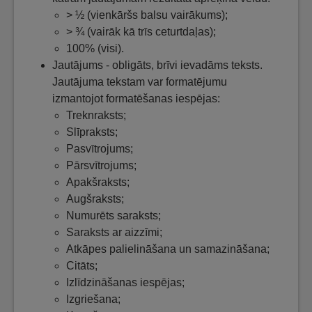
> ½ (vienkāršs balsu vairākums);
> ¾ (vairāk kā trīs ceturtdaļas);
100% (visi).
Jautājums - obligāts, brīvi ievadāms teksts.
Jautājuma tekstam var formatējumu
izmantojot formatēšanas iespējas:
Treknraksts;
Slīpraksts;
Pasvītrojums;
Pārsvītrojums;
Apakšraksts;
Augšraksts;
Numurēts saraksts;
Saraksts ar aizzīmi;
Atkāpes palielināšana un samazināšana;
Citāts;
Izlīdzināšanas iespējas;
Izgriešana;