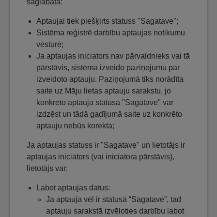
saglabāta:
Aptaujai tiek piešķirts statuss "Sagatave";
Sistēma reģistrē darbību aptaujas notikumu
vēsturē;
Ja aptaujas iniciators nav pārvaldnieks vai tā
pārstāvis, sistēma izveido paziņojumu par
izveidoto aptauju. Paziņojumā tiks norādīta
saite uz Māju lietas aptauju sarakstu, jo
konkrēto aptauja statusā "Sagatave" var
izdzēst un tādā gadījumā saite uz konkrēto
aptauju nebūs korekta;
Ja aptaujas statuss ir "Sagatave" un lietotājs ir
aptaujas iniciators (vai iniciatora pārstāvis),
lietotājs var:
Labot aptaujas datus:
Ja aptauja vēl ir statusā “Sagatave”, tad
aptauju sarakstā izvēloties darbību labot