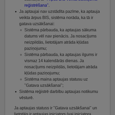
reģistrēšana"
.
Ja aptaujai nav uzstādīta pazīme, ka aptauja
veikta ārpus BIS, sistēma norāda, ka tā ir
gatava uzsākšanai:
Sistēma pārbauda, ka aptaujas sākuma
datums vēl nav pienācis. Ja nosacījums
neizpildās, lietotājam atrāda kļūdas
paziņojumu;
Sistēma pārbauda, ka aptaujas ilgums ir
vismaz 14 kalendārās dienas. Ja
nosacījums neizpildās, lietotājam atrāda
kļūdas paziņojumu;
Sistēma maina aptaujas statusu uz
"Gatava uzsākšanai";
Sistēma reģistrē darbību aptaujas notikumu
vēsturē.
Ja aptaujas statuss ir "Gatava uzsākšanai" un
lietotājs ir aptaujas iniciators (vai iniciatora