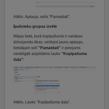
Attēls. Aptauja, solis “Pamatdati”.
Īpašnieku grupas izvēle
Mājas lietā, kurā kopīpašumā ir vairākas
dzīvojamās ēkas, veidojot jaunu aptauju,
lietotājam solī
"Pamatdati"
ir pieejams
neobligāti aizpildāms lauks
"Kopīpašuma
daļa"
:
Attēls. Lauks "Kopīpašuma daļa".