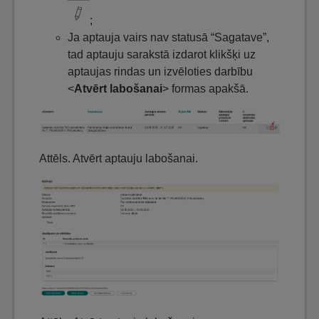
;
Ja aptauja vairs nav statusā “Sagatave”,
tad aptauju sarakstā izdarot klikšķi uz
aptaujas rindas un izvēloties darbību
<
Atvērt labošanai
> formas apakšā.
Attēls. Atvērt aptauju labošanai.