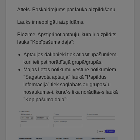
Attēls. Paskaidrojums par lauka aizpildīšanu.
Lauks ir neobligāti aizpildāms.
Piezīme. Apstiprinot aptauju, kurā ir aizpildīts
lauks "Kopīpašuma daļa":
Aptaujas dalībnieki tiek atlasīti īpašumiem,
kuri ietilpst norādītajā grupā/grupās.
Mājas lietas notikumu vēsturē notikumiem
"Sagatavota aptauja" laukā "Papildus
informācija" tiek saglabāts arī grupas/-u
nosaukums/-i, kura/-s tika norādīta/-s laukā
"Kopīpašuma daļa":