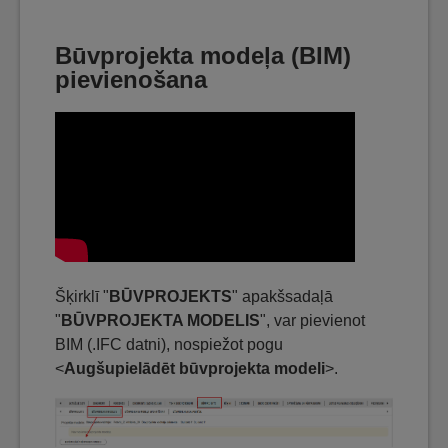
Būvprojekta modeļa (BIM)
pievienošana
Šķirklī "
BŪVPROJEKTS
" apakšsadaļā
"
BŪVPROJEKTA MODELIS
", var pievienot
BIM (.IFC datni), nospiežot pogu
<
Augšupielādēt būvprojekta modeli
>.