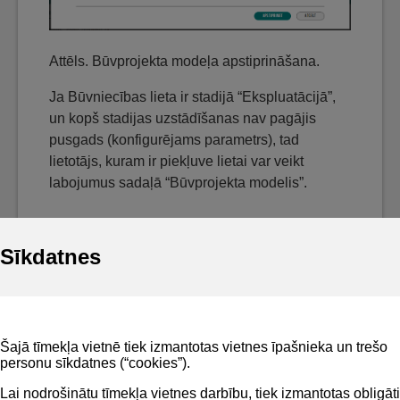
Attēls. Būvprojekta modeļa apstiprināšana.
Ja Būvniecības lieta ir stadijā “Ekspluatācijā”,
un kopš stadijas uzstādīšanas nav pagājis
pusgads (konfigurējams parametrs), tad
lietotājs, kuram ir piekļuve lietai var veikt
labojumus sadaļā “Būvprojekta modelis”.
Sīkdatnes
Noderīgi
Šajā tīmekļa vietnē tiek izmantotas vietnes īpašnieka un trešo
Privātuma politika
personu sīkdatnes (“cookies”).
BIS lietošanas noteikumi
Lai nodrošinātu tīmekļa vietnes darbību, tiek izmantotas obligāti