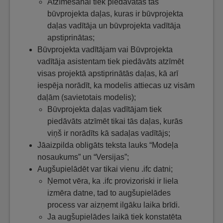
Atzīmēšanai tiek piedāvātas tās
būvprojekta daļas, kuras ir būvprojekta
daļas vadītāja un būvprojekta vadītāja
apstiprinātas;
Būvprojekta vadītājam vai Būvprojekta
vadītāja asistentam tiek piedāvāts atzīmēt
visas projektā apstiprinātās daļas, kā arī
iespēja norādīt, ka modelis attiecas uz visām
daļām (savietotais modelis);
Būvprojekta daļas vadītājam tiek
piedāvāts atzīmēt tikai tās daļas, kurās
viņš ir norādīts kā sadaļas vadītājs;
Jāaizpilda obligāts teksta lauks “Modeļa
nosaukums” un “Versijas”;
Augšupielādēt var tikai vienu .ifc datni;
Ņemot vēra, ka .ifc provizoriski ir liela
izmēra datne, tad to augšupielādes
process var aizņemt ilgāku laika brīdi.
Ja augšupielādes laikā tiek konstatēta