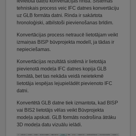
ievietota datņu konvertācijas rindā. Sistēmas
tehniskais process veic IFC datnes konvertāciju
uz GLB formāta datni. Rinda ir sakārtota
hronoloģiski, atbilstoši pievienošanas brīdim.
Konvertācijas process netraucē lietotājam veikt
izmaiņas BISP būvprojekta modelī, ja tādas ir
nepieciešamas.
Konvertācijas rezultātā sistēmā ir lietotāja
pievienotā modeļa IFC datnes kopija GLB
formātā, bet tas nekāda veidā neietekmē
lietotāja iespējas lejupielādēt pievienoto IFC
datni.
Konvertētā GLB datne tiek izmantota, kad BISP
vai BIS2 lietotājs vēlas veikt Būvprojekta
modeļa apskati. GLB formāts nodrošina ātrāku
3D modeļa datu vizuālu ielādi.