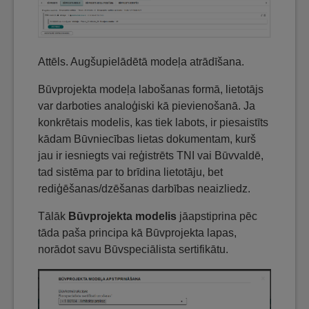
Attēls. Augšupielādētā modeļa atrādīšana.
Būvprojekta modeļa labošanas formā, lietotājs
var darboties analoģiski kā pievienošanā. Ja
konkrētais modelis, kas tiek labots, ir piesaistīts
kādam Būvniecības lietas dokumentam, kurš
jau ir iesniegts vai reģistrēts TNI vai Būvvaldē,
tad sistēma par to brīdina lietotāju, bet
rediģēšanas/dzēšanas darbības neaizliedz.
Tālāk
Būvprojekta modelis
jāapstiprina pēc
tāda paša principa kā Būvprojekta lapas,
norādot savu Būvspeciālista sertifikātu.