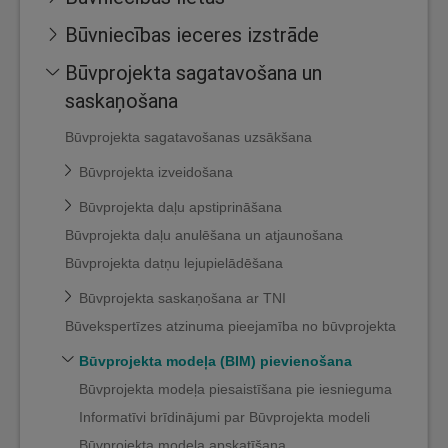
Būvniecības ieceres izstrāde
Būvprojekta sagatavošana un
saskaņošana
Būvprojekta sagatavošanas uzsākšana
Būvprojekta izveidošana
Būvprojekta daļu apstiprināšana
Būvprojekta daļu anulēšana un atjaunošana
Būvprojekta datņu lejupielādēšana
Būvprojekta saskaņošana ar TNI
Būvekspertīzes atzinuma pieejamība no būvprojekta
Būvprojekta modeļa (BIM) pievienošana
Būvprojekta modeļa piesaistīšana pie iesnieguma
Informatīvi brīdinājumi par Būvprojekta modeli
Būvprojekta modeļa apskatīšana