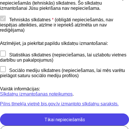
nepieciešamās (tehniskās) sīkdatnes. Šo sīkdatņu
Lapas karte
izmantošanai Jūsu piekrišana nav nepieciešama.
Piekļūstamības paziņojums
Tehniskās sīkdatnes
*
(obligāti nepieciešamās, nav
iespējas atteikties, atzīme ir iepriekš atzīmēta un nav
BIS mobile lietošanas noteikumi
rediģējama)
Atzīmējiet, ja piekrītat papildu sīkdatņu izmantošanai:
Kontakti
Statistikas sīkdatnes (nepieciešamas, lai uzlabotu vietnes
BIS atbalsta dienesta tālrunis:
darbību un pakalpojumus)
+371 62004010
Sociālo mediju sīkdatnes (nepieciešamas, lai mēs varētu
pielāgot saturu sociālo mediju profilos)
Sekojiet mums
Vairāk informācijas:
Sīkdatņu izmantošanas noteikumos
.
Pilns tīmekļa vietnē bis.gov.lv izmantoto sīkdatņu saraksts.
Lejupielādejiet
lietojumprogrammu
Tikai nepieciešamās