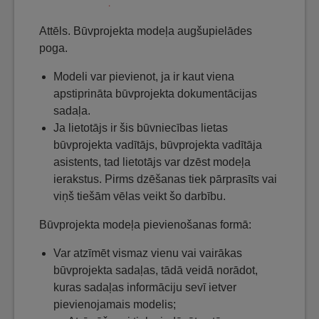
Attēls. Būvprojekta modeļa augšupielādes
poga.
Modeli var pievienot, ja ir kaut viena
apstiprināta būvprojekta dokumentācijas
sadaļa.
Ja lietotājs ir šis būvniecības lietas
būvprojekta vadītājs, būvprojekta vadītāja
asistents, tad lietotājs var dzēst modeļa
ierakstus. Pirms dzēšanas tiek pārprasīts vai
viņš tiešām vēlas veikt šo darbību.
Būvprojekta modeļa pievienošanas formā:
Var atzīmēt vismaz vienu vai vairākas
būvprojekta sadaļas, tādā veidā norādot,
kuras sadaļas informāciju sevī ietver
pievienojamais modelis;