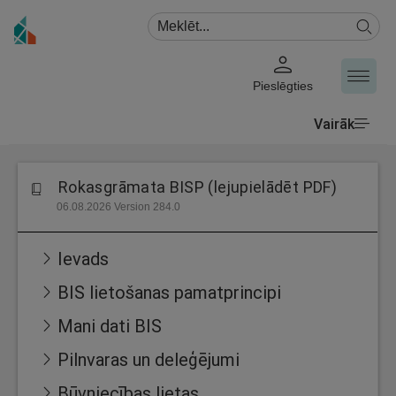
Pieslēgties
Vairāk
Rokasgrāmata BISP (lejupielādēt PDF)
06.08.2026 Version 284.0
Ievads
BIS lietošanas pamatprincipi
Mani dati BIS
Pilnvaras un deleģējumi
Būvniecības lietas