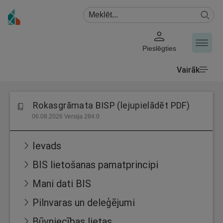
Pieslēgties
Vairāk
Rokasgrāmata BISP (lejupielādēt PDF)
06.08.2026 Versija 284.0
Ievads
BIS lietošanas pamatprincipi
Mani dati BIS
Pilnvaras un deleģējumi
Būvniecības lietas