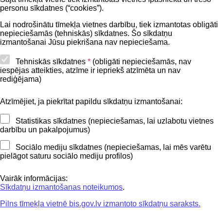
personu sīkdatnes (“cookies”).
BIS lietošanas noteikumi
Lai nodrošinātu tīmekļa vietnes darbību, tiek izmantotas obligāti
nepieciešamās (tehniskās) sīkdatnes. Šo sīkdatņu
Lapas karte
izmantošanai Jūsu piekrišana nav nepieciešama.
Piekļūstamības paziņojums
Tehniskās sīkdatnes
*
(obligāti nepieciešamās, nav
iespējas atteikties, atzīme ir iepriekš atzīmēta un nav
BIS mobile lietošanas noteikumi
rediģējama)
Atzīmējiet, ja piekrītat papildu sīkdatņu izmantošanai:
Kontakti
Statistikas sīkdatnes (nepieciešamas, lai uzlabotu vietnes
BIS atbalsta dienesta tālrunis:
darbību un pakalpojumus)
+371 62004010
Sociālo mediju sīkdatnes (nepieciešamas, lai mēs varētu
pielāgot saturu sociālo mediju profilos)
Sekojiet mums
Vairāk informācijas:
Sīkdatņu izmantošanas noteikumos
.
Pilns tīmekļa vietnē bis.gov.lv izmantoto sīkdatņu saraksts.
Lejupielādejiet