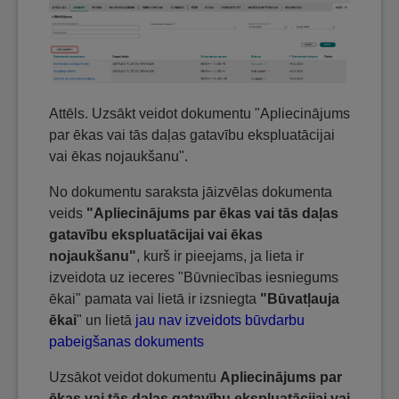
Attēls. Uzsākt veidot dokumentu "Apliecinājums
par ēkas vai tās daļas gatavību ekspluatācijai
vai ēkas nojaukšanu".
No dokumentu saraksta jāizvēlas dokumenta
veids
"Apliecinājums par ēkas vai tās daļas
gatavību ekspluatācijai vai ēkas
nojaukšanu"
, kurš ir pieejams, ja lieta ir
izveidota uz ieceres "Būvniecības iesniegums
ēkai" pamata vai lietā ir izsniegta
"Būvatļauja
ēkai
" un lietā
jau nav izveidots būvdarbu
pabeigšanas dokuments
Uzsākot veidot dokumentu
Apliecinājums par
ēkas vai tās daļas gatavību ekspluatācijai vai