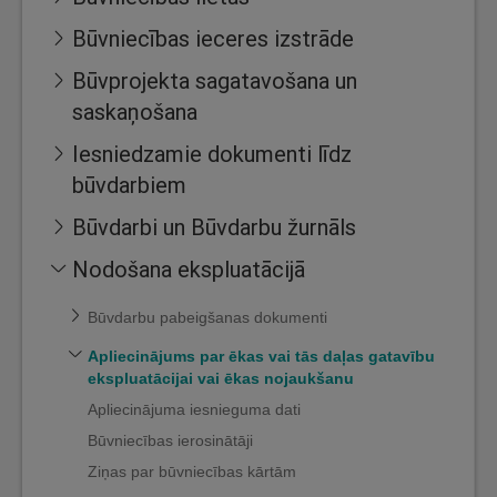
Būvniecības ieceres izstrāde
Būvprojekta sagatavošana un
saskaņošana
Iesniedzamie dokumenti līdz
būvdarbiem
Būvdarbi un Būvdarbu žurnāls
Nodošana ekspluatācijā
Būvdarbu pabeigšanas dokumenti
Apliecinājums par ēkas vai tās daļas gatavību
ekspluatācijai vai ēkas nojaukšanu
Apliecinājuma iesnieguma dati
Būvniecības ierosinātāji
Ziņas par būvniecības kārtām