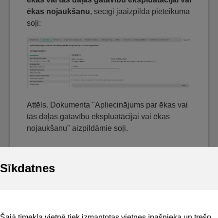
ēkas nojaukšanu
, secīgi jāaizpilda pieteikuma
soļi:
Attēls. Dokumenta "Apliecinājums par ēkas vai
tās daļas gatavību ekspluatācijai vai ēkas
nojaukšanu" aizpildāmie soļi.
Sīkdatnes
Noderīgi
Šajā tīmekļa vietnē tiek izmantotas vietnes īpašnieka un trešo
Privātuma politika