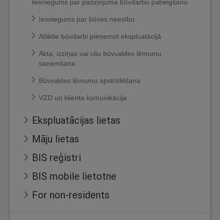
Iesniegums par paziņojuma būvdarbu pabeigšanu
Iesniegums par būves neesību
Atliktie būvdarbi pieņemot ekspluatācijā
Akta, izziņas vai citu būvvaldes lēmumu
saņemšana
Būvvaldes lēmumu apstrīdēšana
VZD un klienta komunikācija
Ekspluatācijas lietas
Māju lietas
BIS reģistri
BIS mobile lietotne
For non-residents