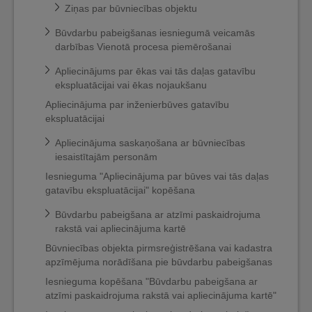
Ziņas par būvniecības objektu
Būvdarbu pabeigšanas iesniegumā veicamās
darbības Vienotā procesa piemērošanai
Apliecinājums par ēkas vai tās daļas gatavību
ekspluatācijai vai ēkas nojaukšanu
Apliecinājuma par inženierbūves gatavību
ekspluatācijai
Apliecinājuma saskaņošana ar būvniecības
iesaistītajām personām
Iesnieguma "Apliecinājuma par būves vai tās daļas
gatavību ekspluatācijai" kopēšana
Būvdarbu pabeigšana ar atzīmi paskaidrojuma
rakstā vai apliecinājuma kartē
Būvniecības objekta pirmsreģistrēšana vai kadastra
apzīmējuma norādīšana pie būvdarbu pabeigšanas
Iesnieguma kopēšana "Būvdarbu pabeigšana ar
atzīmi paskaidrojuma rakstā vai apliecinājuma kartē"