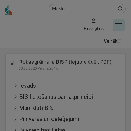
Pieslēgties
Vairāk
Rokasgrāmata BISP (lejupielādēt PDF)
06.08.2026 Versija 284.0
Ievads
BIS lietošanas pamatprincipi
Mani dati BIS
Pilnvaras un deleģējumi
Būvniecības lietas