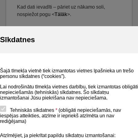
Kad dati ievadīti – pāriet uz nākamo soli,
nospiežot pogu <
Tālāk
>.
Sīkdatnes
Noderīgi
Šajā tīmekļa vietnē tiek izmantotas vietnes īpašnieka un trešo
Privātuma politika
personu sīkdatnes (“cookies”).
BIS lietošanas noteikumi
Lai nodrošinātu tīmekļa vietnes darbību, tiek izmantotas obligāti
nepieciešamās (tehniskās) sīkdatnes. Šo sīkdatņu
Lapas karte
izmantošanai Jūsu piekrišana nav nepieciešama.
Piekļūstamības paziņojums
Tehniskās sīkdatnes
*
(obligāti nepieciešamās, nav
iespējas atteikties, atzīme ir iepriekš atzīmēta un nav
BIS mobile lietošanas noteikumi
rediģējama)
Atzīmējiet, ja piekrītat papildu sīkdatņu izmantošanai: