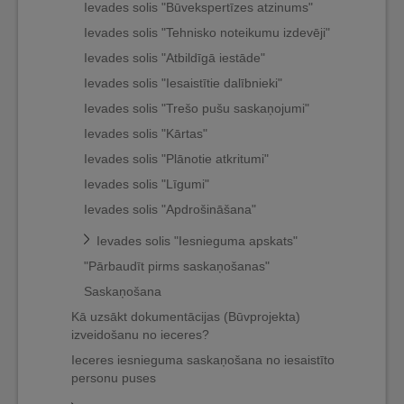
Ievades solis "Būvekspertīzes atzinums"
Ievades solis "Tehnisko noteikumu izdevēji"
Ievades solis "Atbildīgā iestāde"
Ievades solis "Iesaistītie dalībnieki"
Ievades solis "Trešo pušu saskaņojumi"
Ievades solis "Kārtas"
Ievades solis "Plānotie atkritumi"
Ievades solis "Līgumi"
Ievades solis "Apdrošināšana"
Ievades solis "Iesnieguma apskats"
"Pārbaudīt pirms saskaņošanas"
Saskaņošana
Kā uzsākt dokumentācijas (Būvprojekta)
izveidošanu no ieceres?
Ieceres iesnieguma saskaņošana no iesaistīto
personu puses