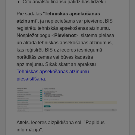
Citu ārvalstu finanšu palīdzības līdzekļi.
Pie sadaļas “
Tehniskās apsekošanas
atzinumi
", ja nepieciešams var pievienot BIS
reģistrētu tehniskās apsekošanas atzinumu.
Nospiežot pogu <
Pievienot
>, sistēma pielasa
un atrāda tehniskās apsekošanas atzinumus,
kas reģistrēti BIS uz ieceres iesniegumā
norādītās zemes vai būves kadastra
apzīmējumu. Sīkāk skatīt arī aprakstu
Tehniskās apsekošanas atzinumu
piesaistīšana
.
Attēls. Ieceres aizpildīšana solī "Papildus
informācija".