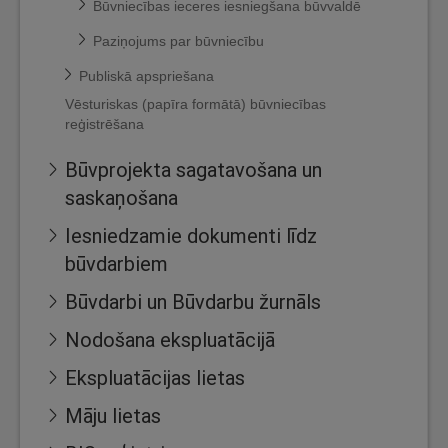
Būvniecības ieceres iesniegšana būvvaldē
Paziņojums par būvniecību
Publiskā apspriešana
Vēsturiskas (papīra formātā) būvniecības
reģistrēšana
Būvprojekta sagatavošana un
saskaņošana
Iesniedzamie dokumenti līdz
būvdarbiem
Būvdarbi un Būvdarbu žurnāls
Nodošana ekspluatācijā
Ekspluatācijas lietas
Māju lietas