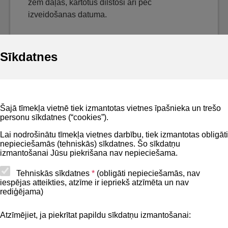
zem daļas, kārtotus dilstoši arī pēc
izveidošanas datuma.
Sīkdatnes
Noderīgi
Šajā tīmekļa vietnē tiek izmantotas vietnes īpašnieka un trešo
Privātuma politika
personu sīkdatnes (“cookies”).
BIS lietošanas noteikumi
Lai nodrošinātu tīmekļa vietnes darbību, tiek izmantotas obligāti
nepieciešamās (tehniskās) sīkdatnes. Šo sīkdatņu
Lapas karte
izmantošanai Jūsu piekrišana nav nepieciešama.
Piekļūstamības paziņojums
Tehniskās sīkdatnes
*
(obligāti nepieciešamās, nav
iespējas atteikties, atzīme ir iepriekš atzīmēta un nav
BIS mobile lietošanas noteikumi
rediģējama)
Atzīmējiet, ja piekrītat papildu sīkdatņu izmantošanai:
Kontakti