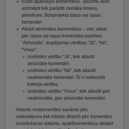
Rādīt apakšējos komentārus - pazīme, kuru
atzīmējot tiek parādīti zemāka līmeņa,
piemēram, Būvprojekta daļas vai lapas
komentāri
Atlasīt atrisinātos komentārus – veic atlasi
pēc daļas vai lapas komentāra pazīmes
“Atrisināts”. Iespējamās vērtības “Jā”, “Nē”,
“Visus”:
izvēloties vērtību “Jā”, tiek atlasīti
atrisinātie komentāri;
izvēloties vērtību “Nē”, tiek atlasīti
neatrisinātie komentāri. Šī ir noklusētā
kritērija vērtība;
izvēloties vērtību “Visus”, tiek atlasīti gan
neatrisinātie, gan atrisinātie komentāri.
Atlasīto virskomentāru saraksts pēc
noklusējuma tiek kārtots dilstoši pēc komentāru
izveidošanas datuma, apakškomentārus atrādot