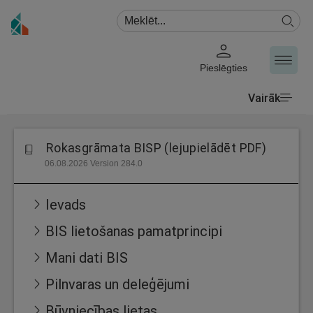
Pieslēgties
Vairāk
Rokasgrāmata BISP (lejupielādēt PDF)
06.08.2026 Version 284.0
Ievads
BIS lietošanas pamatprincipi
Mani dati BIS
Pilnvaras un deleģējumi
Būvniecības lietas