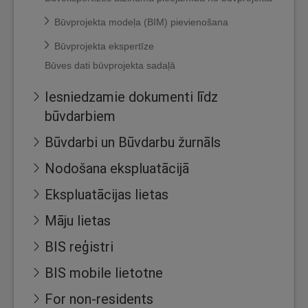
Būvprojekta modeļa (BIM) pievienošana
Būvprojekta ekspertīze
Būves dati būvprojekta sadaļā
Iesniedzamie dokumenti līdz
būvdarbiem
Būvdarbi un Būvdarbu žurnāls
Nodošana ekspluatācijā
Ekspluatācijas lietas
Māju lietas
BIS reģistri
BIS mobile lietotne
For non-residents