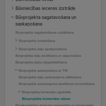
Būvniecības ieceres izstrāde
Būvprojekta sagatavošana un
saskaņošana
Būvprojekta sagatavošanas uzsākšana
Būvprojekta izveidošana
Būvprojekta daļu apstiprināšana
Būvprojekta daļu anulēšana un atjaunošana
Būvprojekta datņu lejupielādēšana
Būvprojekta saskaņošana ar TNI
Būvprojekta daļu saskaņojuma attēlošana
Būvprojekta saskaņojuma atcelšanas ierosināšana
Būvprojekta komentāru apstrāde
Būvprojekta komentāru atlase
Būvekspertīzes atzinuma pieejamība no būvprojekta