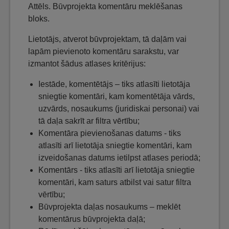
Attēls. Būvprojekta komentāru meklēšanas
bloks.
Lietotājs, atverot būvprojektam, tā daļām vai
lapām pievienoto komentāru sarakstu, var
izmantot šādus atlases kritērijus:
Iestāde, komentētājs – tiks atlasīti lietotāja
sniegtie komentāri, kam komentētāja vārds,
uzvārds, nosaukums (juridiskai personai) vai
tā daļa sakrīt ar filtra vērtību;
Komentāra pievienošanas datums - tiks
atlasīti arī lietotāja sniegtie komentāri, kam
izveidošanas datums ietilpst atlases periodā;
Komentārs - tiks atlasīti arī lietotāja sniegtie
komentāri, kam saturs atbilst vai satur filtra
vērtību;
Būvprojekta daļas nosaukums – meklēt
komentārus būvprojekta daļā;