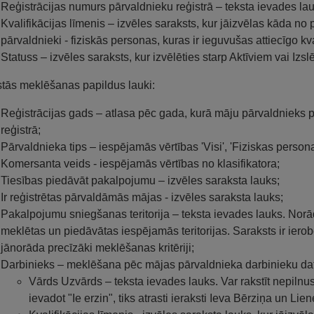
Reģistrācijas numurs pārvaldnieku reģistrā – teksta ievades la
Kvalifikācijas līmenis – izvēles saraksts, kur jāizvēlas kāda no
pārvaldnieki - fiziskās personas, kuras ir ieguvušas attiecīgo kva
Statuss – izvēles saraksts, kur izvēlēties starp Aktīviem vai Iz
stās meklēšanas papildus lauki:
Reģistrācijas gads – atlasa pēc gada, kurā māju pārvaldnieks pē
reģistrā;
Pārvaldnieka tips – iespējamās vērtības 'Visi', 'Fiziskas persona
Komersanta veids - iespējamās vērtības no klasifikatora;
Tiesības piedāvāt pakalpojumu – izvēles saraksta lauks;
Ir reģistrētas pārvaldāmās mājas - izvēles saraksta lauks;
Pakalpojumu sniegšanas teritorija – teksta ievades lauks. Norā
meklētas un piedāvātas iespējamās teritorijas. Saraksts ir ierob
jānorāda precīzāki meklēšanas kritēriji;
Darbinieks – meklēšana pēc mājas pārvaldnieka darbinieku da
Vārds Uzvārds – teksta ievades lauks. Var rakstīt nepil
ievadot "Ie erzin", tiks atrasti ieraksti Ieva Bērziņa un Lie