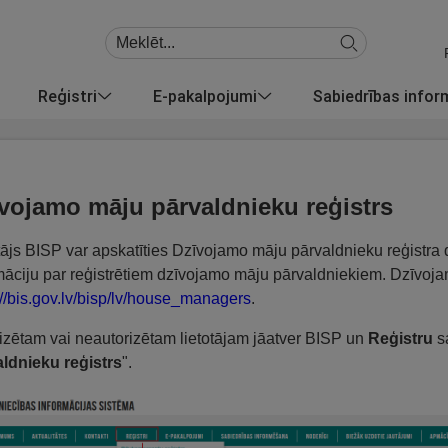
Reģistri
E-pakalpojumi
Sabiedrības info
vojamo māju pārvaldnieku reģistrs
tājs BISP var apskatīties Dzīvojamo māju pārvaldnieku reģistra d
māciju par reģistrētiem dzīvojamo māju pārvaldniekiem. Dzīvoja
://bis.gov.lv/bisp/lv/house_managers
.
izētam vai neautorizētam lietotājam jāatver BISP un
Reģistru
sa
ldnieku reģistrs
".