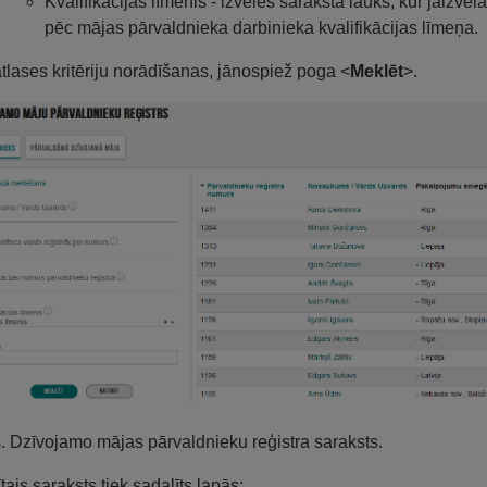
Kvalifikācijas līmenis - izvēles saraksta lauks, kur jāizv
pēc mājas pārvaldnieka darbinieka kvalifikācijas līmeņa.
tlases kritēriju norādīšanas, jānospiež poga <
Meklēt
>.
s. Dzīvojamo mājas pārvaldnieku reģistra saraksts.
ītais saraksts tiek sadalīts lapās: