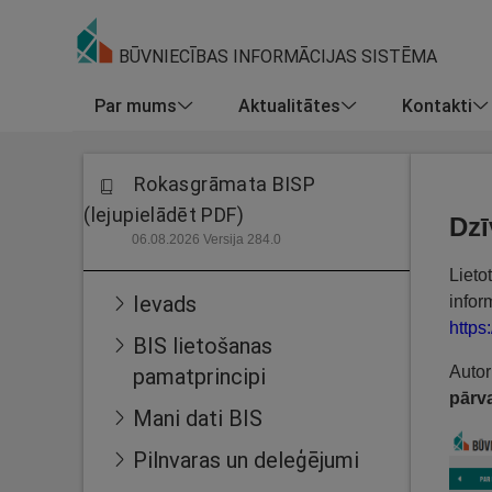
BŪVNIECĪBAS INFORMĀCIJAS SISTĒMA
Par mums
Aktualitātes
Kontakti
Rokasgrāmata BISP
(lejupielādēt PDF)
Dzī
06.08.2026 Versija 284.0
Lieto
Ievads
infor
https
BIS lietošanas
Autor
pamatprincipi
pārva
Mani dati BIS
Pilnvaras un deleģējumi