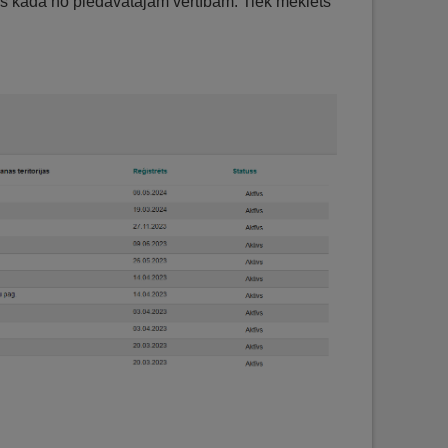
ēlas kāda no piedāvātajām vērtībām. Tiek meklēts