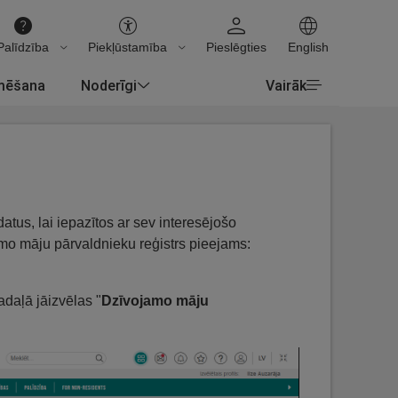
Palīdzība
Piekļūstamība
Pieslēgties
English
rmēšana
Noderīgi
Vairāk
atus, lai iepazītos ar sev interesējošo
mo māju pārvaldnieku reģistrs pieejams:
daļā jāizvēlas "
Dzīvojamo māju