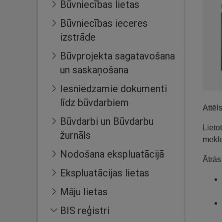
Būvniecības lietas
Būvniecības ieceres
izstrāde
Būvprojekta sagatavošana
un saskaņošana
Iesniedzamie dokumenti
līdz būvdarbiem
Attēl
Būvdarbi un Būvdarbu
Lieto
žurnāls
mekl
Nodošana ekspluatācijā
Ātrās
Ekspluatācijas lietas
Māju lietas
BIS reģistri