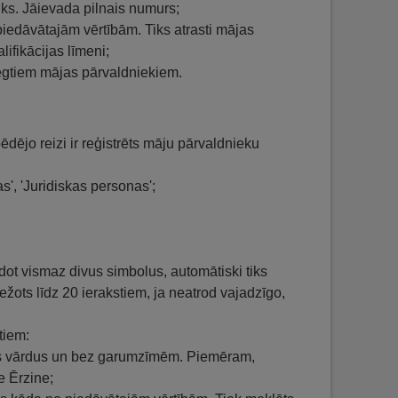
uks. Jāievada pilnais numurs;
 piedāvātajām vērtībām. Tiks atrasti mājas
lifikācijas līmeni;
slēgtiem mājas pārvaldniekiem.
dējo reizi ir reģistrēts māju pārvaldnieku
s', 'Juridiskas personas';
dot vismaz divus simbolus, automātiski tiks
ežots līdz 20 ierakstiem, ja neatrod vajadzīgo,
tiem:
nus vārdus un bez garumzīmēm. Piemēram,
ne Ērzine;