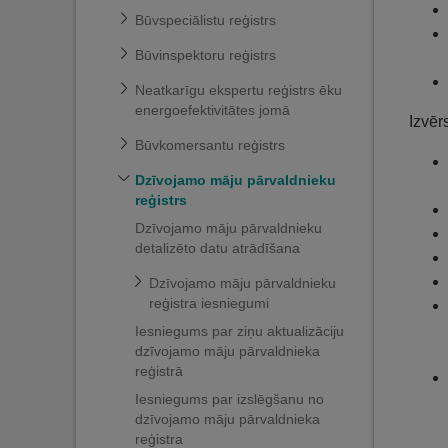
Būvspeciālistu reģistrs
Būvinspektoru reģistrs
Neatkarīgu ekspertu reģistrs ēku
energoefektivitātes jomā
Izvēr
Būvkomersantu reģistrs
Dzīvojamo māju pārvaldnieku
reģistrs
Dzīvojamo māju pārvaldnieku
detalizēto datu atrādīšana
Dzīvojamo māju pārvaldnieku
reģistra iesniegumi
Iesniegums par ziņu aktualizāciju
dzīvojamo māju pārvaldnieka
reģistrā
Iesniegums par izslēgšanu no
dzīvojamo māju pārvaldnieka
reģistra