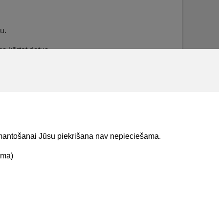
u.
ms kārtot datus.
atšķirīgi tiek izcelts, vai māju pārvaldniekam ir
u, kas kalpo kā saite dzīvojamo māju
aldnieku detalizēto datu atrādīšana".
izmantošanai Jūsu piekrišana nav nepieciešama.
ama)
t mums
Lejupielādejiet
lietojumprogrammu