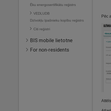
Ēku energosertifikātu reģistrs
VEDLUDB
Pēc a
Dzīvokļu īpašnieku kopību reģistrs
Citi reģistri
BIS mobile lietotne
For non-residents
Attēl
Atlas