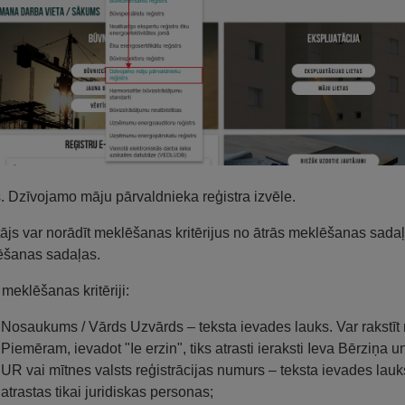
s. Dzīvojamo māju pārvaldnieka reģistra izvēle.
tājs var norādīt meklēšanas kritērijus no ātrās meklēšanas sadaļa
ēšanas sadaļas.
 meklēšanas kritēriji:
Nosaukums / Vārds Uzvārds – teksta ievades lauks. Var rakstī
Piemēram, ievadot "Ie erzin", tiks atrasti ieraksti Ieva Bērziņa u
UR vai mītnes valsts reģistrācijas numurs – teksta ievades lauks
atrastas tikai juridiskas personas;