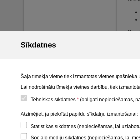
Sarak
Sīkdatnes
Vizuā
tiesī
Lieto
pārva
Šajā tīmekļa vietnē tiek izmantotas vietnes īpašnieka 
Lai nodrošinātu tīmekļa vietnes darbību, tiek izmanto
Tehniskās sīkdatnes
*
(obligāti nepieciešamās, nav
Noderīgi
Atzīmējiet, ja piekrītat papildu sīkdatņu izmantošanai:
Statistikas sīkdatnes (nepieciešamas, lai uzlabo
Privātuma politika
Sociālo mediju sīkdatnes (nepieciešamas, lai mēs 
BIS lietošanas noteikumi