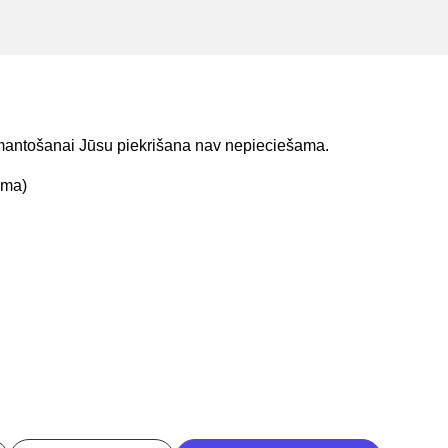
o dokumentu veidi.
 ierakstu sarakstu PDF formātā.
izmantošanai Jūsu piekrišana nav nepieciešama.
ama)
t mums
Lejupielādejiet
lietojumprogrammu