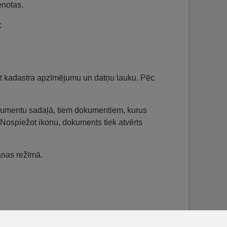
enotas.
:
ot kadastra apzīmējumu un datņu lauku. Pēc
okumentu sadaļā, tiem dokumentiem, kurus
 Nospiežot ikonu, dokuments tiek atvērts
anas režīmā.