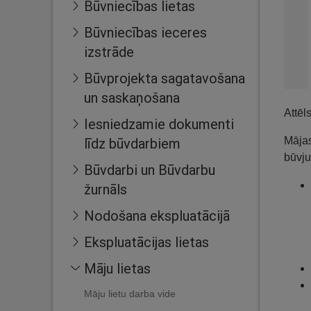
Būvniecības lietas
Būvniecības ieceres
izstrāde
Būvprojekta sagatavošana
un saskaņošana
Attēl
Iesniedzamie dokumenti
līdz būvdarbiem
Mājas
būvju
Būvdarbi un Būvdarbu
žurnāls
Nodošana ekspluatācijā
Ekspluatācijas lietas
Māju lietas
Māju lietu darba vide