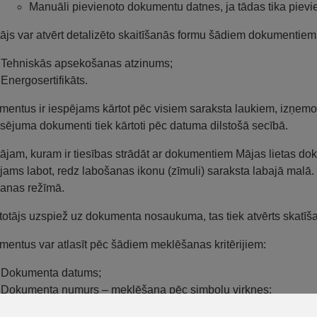
Manuāli pievienoto dokumentu datnes, ja tādas tika pievi
tājs var atvērt detalizēto skaitīšanās formu šādiem dokumentiem
Tehniskās apsekošanas atzinums;
Energosertifikāts.
entus ir iespējams kārtot pēc visiem saraksta laukiem, izņem
sējuma dokumenti tiek kārtoti pēc datuma dilstošā secībā.
tājam, kuram ir tiesības strādāt ar dokumentiem Mājas lietas d
jams labot, redz labošanas ikonu (zīmuli) saraksta labajā malā.
anas režīmā.
etotājs uzspiež uz dokumenta nosaukuma, tas tiek atvērts skatīš
entus var atlasīt pēc šādiem meklēšanas kritērijiem:
Dokumenta datums;
Dokumenta numurs – meklēšana pēc simbolu virknes;
Dokumenta nosaukums – meklēšana pēc simbolu virknes;