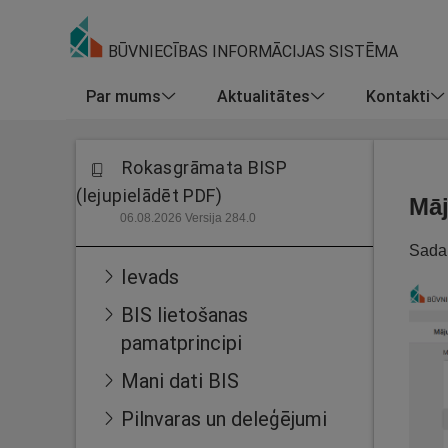
BŪVNIECĪBAS INFORMĀCIJAS SISTĒMA
Par mums
Aktualitātes
Kontakti
Rokasgrāmata BISP
(lejupielādēt PDF)
Māj
06.08.2026 Versija 284.0
Sadaļ
Ievads
BIS lietošanas
pamatprincipi
Mani dati BIS
Pilnvaras un deleģējumi