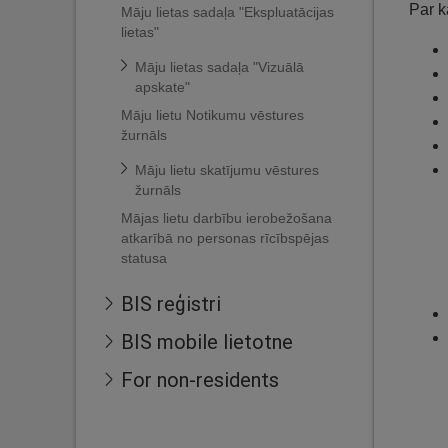
Par k
Māju lietas sadaļa "Ekspluatācijas
lietas"
Māju lietas sadaļa "Vizuālā
apskate"
Māju lietu Notikumu vēstures
žurnāls
Māju lietu skatījumu vēstures
žurnāls
Mājas lietu darbību ierobežošana
atkarībā no personas rīcībspējas
statusa
BIS reģistri
BIS mobile lietotne
For non-residents