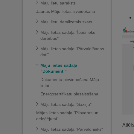
Māju lietu saraksts
Jaunas Māju lietas izveidošana
Māju lietu detalizētais skats
Māju lietas sadaļa "Īpašnieku
darbības"
Māju lietas sadaļa "Pārvaldīšanas
dati"
Māju lietas sadaļa
"Dokumenti"
Dokumentu pievienošana Māju
lietai
Energosertifikātu piesaistīšana
Māju lietas sadaļa "Saziņa"
Mājas lietas sadaļa "Pilnvaras un
deleģējumi"
Attēl
Māju lietas sadaļa "Pārvaldnieks"