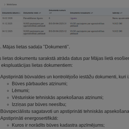
s. Mājas lietas sadaļa "Dokumenti".
 lietas dokumentu sarakstā atrāda datus par Mājas lietā esoš
 ekspluatācijas lietas dokumentiem:
Apstiprināti būvvaldes un kontrolējošo iestāžu dokumenti, kuri iz
Būves pārbaudes atzinumi;
Lēmumi;
Vēsturiskie tehniskās apsekošanas atzinumi;
Izziņas par būves neesību;
Būvspeciālistu sagatavoti un apstiprināti tehniskās apsekošanas
Apstiprināti energosertifikāti:
Kuros ir norādīts būves kadastra apzīmējums;