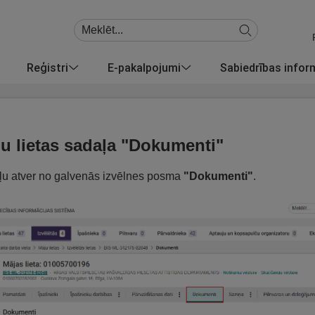
Reģistri
E-pakalpojumi
Sabiedrības info
u lietas sadaļa "Dokumenti"
u atver no galvenās izvēlnes posma
"Dokumenti"
.