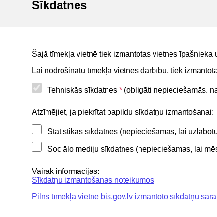
Sīkdatnes
Izman
Šajā tīmekļa vietnē tiek izmantotas vietnes īpašnieka 
Lai nodrošinātu tīmekļa vietnes darbību, tiek izmanto
Tehniskās sīkdatnes
*
(obligāti nepieciešamās, nav
Noderīgi
Atzīmējiet, ja piekrītat papildu sīkdatņu izmantošanai:
Statistikas sīkdatnes (nepieciešamas, lai uzlabo
Privātuma politika
Sociālo mediju sīkdatnes (nepieciešamas, lai mēs 
BIS lietošanas noteikumi
Lapas karte
Vairāk informācijas:
Sīkdatņu izmantošanas noteikumos
.
Piekļūstamības paziņojums
Pilns tīmekļa vietnē bis.gov.lv izmantoto sīkdatņu sara
BIS mobile lietošanas noteikumi