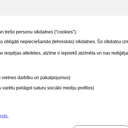
Kadastra apzīmējums – meklēšana pēc simbolu virknes;
Izdevējs – meklēšana pēc simbolu virknes;
Dokumenta veids – iespējamās izvēlēs vērtības visu lietā esoš
tojot darbību <
Lejupielādēt atvasinājumu
> var iegūt atlasīto
un trešo personu sīkdatnes (“cookies”).
tas obligāti nepieciešamās (tehniskās) sīkdatnes. Šo sīkdatņu 
 iespējas atteikties, atzīme ir iepriekš atzīmēta un nav rediģēj
Kontakti
Sekojie
tu vietnes darbību un pakalpojumus)
BIS atbalsta dienesta tālrunis:
+371 62004010
varētu pielāgot saturu sociālo mediju profilos)
ksts.