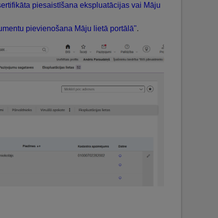
rtifikāta piesaistīšana ekspluatācijas vai Māju
mentu pievienošana Māju lietā portālā"
.