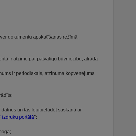
atver dokumentu apskatīšanas režīmā;
tā ir atzīme par patvaļīgu būvniecību, atrāda
inums ir periodiskais, atzinuma kopvērtējums
ādīts;
 datnes un tās lejupielādēt saskaņā ar
 izdruku portālā
";
moga;