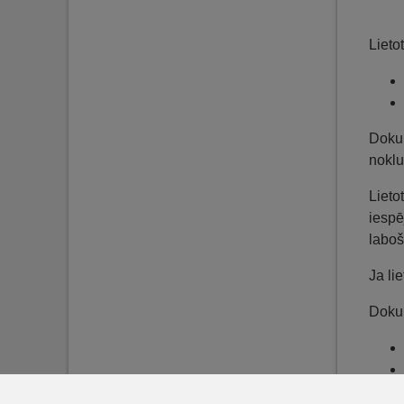
Lieto
Dokum
noklu
Lieto
iespē
laboš
Ja li
Dokum