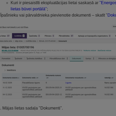
Kuri ir piesaistīti ekspluatācijas lietai saskaņā ar
"Energose
lietas būvei portālā"
;
Īpašnieku vai pārvaldnieka pievienotie dokumenti – skatīt "
Doku
s. Mājas lietas sadaļa "Dokumenti".