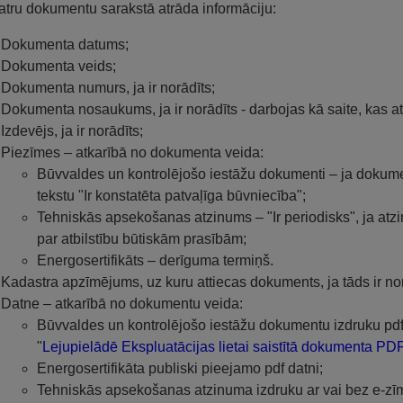
atru dokumentu sarakstā atrāda informāciju:
Dokumenta datums;
Dokumenta veids;
Dokumenta numurs, ja ir norādīts;
Dokumenta nosaukums, ja ir norādīts - darbojas kā saite, kas 
Izdevējs, ja ir norādīts;
Piezīmes – atkarībā no dokumenta veida:
Būvvaldes un kontrolējošo iestāžu dokumenti – ja dokumen
tekstu "Ir konstatēta patvaļīga būvniecība";
Tehniskās apsekošanas atzinums – "Ir periodisks", ja atz
par atbilstību būtiskām prasībām;
Energosertifikāts – derīguma termiņš.
Kadastra apzīmējums, uz kuru attiecas dokuments, ja tāds ir nor
Datne – atkarībā no dokumentu veida:
Būvvaldes un kontrolējošo iestāžu dokumentu izdruku pdf
"
Lejupielādē Ekspluatācijas lietai saistītā dokumenta PDF
Energosertifikāta publiski pieejamo pdf datni;
Tehniskās apsekošanas atzinuma izdruku ar vai bez e-zī