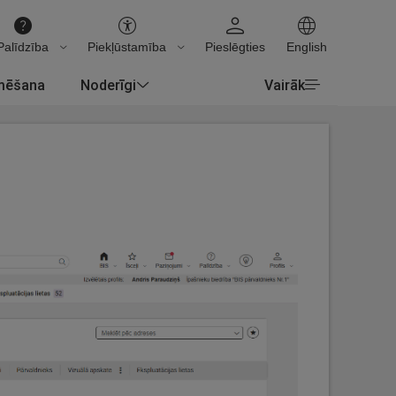
Palīdzība
Piekļūstamība
Pieslēgties
English
rmēšana
Noderīgi
Vairāk