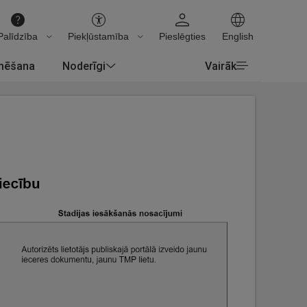
Palīdzība
Piekļūstamība
Pieslēgties
English
rmēšana
Noderīgi
Vairāk