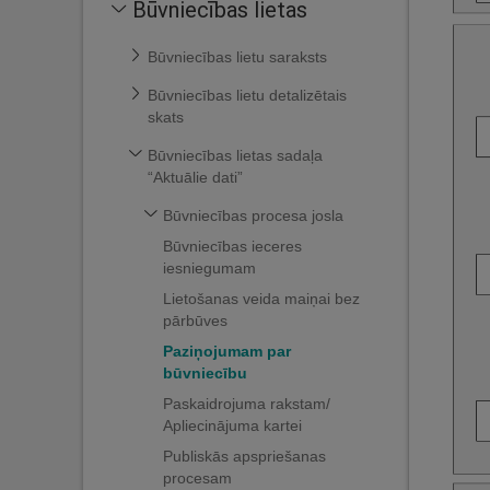
Būvniecības lietas
Būvniecības lietu saraksts
Būvniecības lietu detalizētais
skats
Būvniecības lietas sadaļa
“Aktuālie dati”
Būvniecības procesa josla
Būvniecības ieceres
iesniegumam
Lietošanas veida maiņai bez
pārbūves
Paziņojumam par
būvniecību
Paskaidrojuma rakstam/
Apliecinājuma kartei
Publiskās apspriešanas
procesam