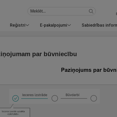
Reģistri
E-pakalpojumi
Sabiedrības info
iņojumam par būvniecību