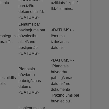
lientu
uzliktais "Izpildīt
precizētu
līdz" termiņš.
dokumentu līdz
<DATUMS>.
Lēmums par
paziņojuma par
<DATUMS> -
esniegums
būvniecību
lēmuma
oraidīts
atcelšanu -
izdošanas
apstiprināts
datums.
<DATUMS>.
<DATUMS> -
"Plānotais
Plānotais
būvdarbu
būvdarbu
eizpildīts
pabeigšanas
pabeigšanas
olis
datums" no
datums
dokumenta
<DATUMS>.
"Paziņojums par
būvniecību".
Iesniegums par