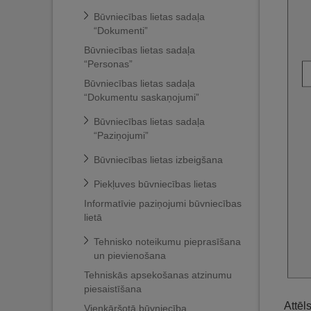
Būvniecības lietas sadaļa
“Dokumenti”
Būvniecības lietas sadaļa
“Personas”
Būvniecības lietas sadaļa
“Dokumentu saskaņojumi”
Būvniecības lietas sadaļa
“Paziņojumi”
Būvniecības lietas izbeigšana
Piekļuves būvniecības lietas
Informatīvie paziņojumi būvniecības
lietā
Tehnisko noteikumu pieprasīšana
un pievienošana
Tehniskās apsekošanas atzinumu
piesaistīšana
Attēl
Vienkāršotā būvniecība