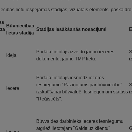
ecības lietu iespējamās stadijas, vizuālais elements, paskaidr
as
Būvniecības
ta
Stadijas iesākšanās nosacījumi
E
lietas stadija
Portāla lietotājs izveido jaunu ieceres
S
Ideja
dokumentu, jaunu TMP lietu.
i
Portāla lietotājs iesniedz ieceres
iesniegumu "Paziņojums par būvniecību"
S
Iecere
izskatīšanai būvvaldē. Iesniegumam statuss
i
"Reģistrēts".
Būvvaldes darbinieks ieceres iesniegumu
atgriež lietotājam "Gaidīt uz klientu"
G
Iecere