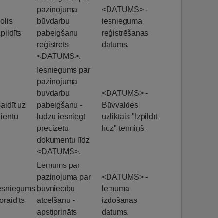
paziņojuma
<DATUMS> -
olis
būvdarbu
iesnieguma
zpildīts
pabeigšanu
reģistrēšanas
reģistrēts
datums.
<DATUMS>.
Iesniegums par
paziņojuma
būvdarbu
<DATUMS> -
aidīt uz
pabeigšanu -
Būvvaldes
lientu
lūdzu iesniegt
uzliktais "Izpildīt
precizētu
līdz" termiņš.
dokumentu līdz
<DATUMS>.
Lēmums par
paziņojuma par
<DATUMS> -
esniegums
būvniecību
lēmuma
oraidīts
atcelšanu -
izdošanas
apstiprināts
datums.