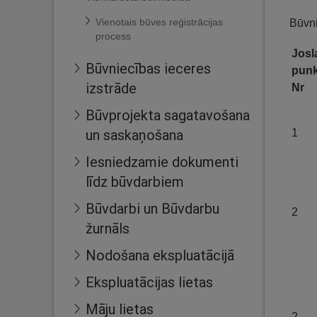
Vienotais būves reģistrācijas
Būvni
process
Josl
Būvniecības ieceres
punk
izstrāde
Nr
Būvprojekta sagatavošana
un saskaņošana
1
Iesniedzamie dokumenti
līdz būvdarbiem
Būvdarbi un Būvdarbu
2
žurnāls
Nodošana ekspluatācijā
Ekspluatācijas lietas
Māju lietas
2