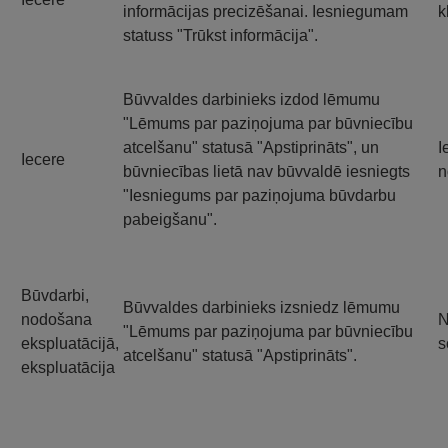
informācijas precizēšanai. Iesniegumam
k
statuss "Trūkst informācija".
Būvvaldes darbinieks izdod lēmumu
"Lēmums par paziņojuma par būvniecību
atcelšanu" statusā "Apstiprināts", un
I
Iecere
būvniecības lietā nav būvvaldē iesniegts
n
"Iesniegums par paziņojuma būvdarbu
pabeigšanu".
Būvdarbi,
Būvvaldes darbinieks izsniedz lēmumu
nodošana
N
"Lēmums par paziņojuma par būvniecību
ekspluatācijā,
s
atcelšanu" statusā "Apstiprināts".
ekspluatācija