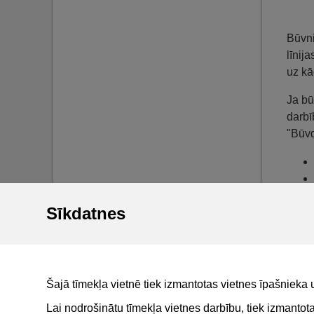
Būvni
līnij
uz kā
Ja bū
darbī
"Būvd
Sīkdatnes
Proce
ievie
kāds 
skaid
Šajā tīmekļa vietnē tiek izmantotas vietnes īpašnieka 
Lai nodrošinātu tīmekļa vietnes darbību, tiek izmanto