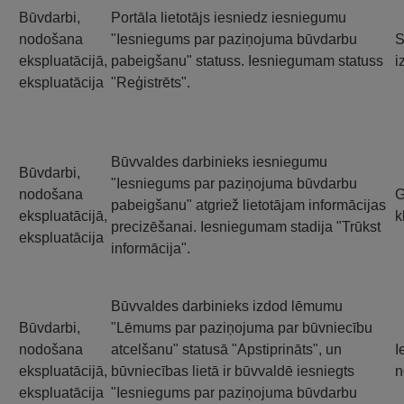
Būvdarbi,
Portāla lietotājs iesniedz iesniegumu
nodošana
"Iesniegums par paziņojuma būvdarbu
S
ekspluatācijā,
pabeigšanu" statuss. Iesniegumam statuss
i
ekspluatācija
"Reģistrēts".
Būvvaldes darbinieks iesniegumu
Būvdarbi,
"Iesniegums par paziņojuma būvdarbu
nodošana
G
pabeigšanu" atgriež lietotājam informācijas
ekspluatācijā,
k
precizēšanai. Iesniegumam stadija "Trūkst
ekspluatācija
informācija".
Būvvaldes darbinieks izdod lēmumu
Būvdarbi,
"Lēmums par paziņojuma par būvniecību
nodošana
atcelšanu" statusā "Apstiprināts", un
I
ekspluatācijā,
būvniecības lietā ir būvvaldē iesniegts
n
ekspluatācija
"Iesniegums par paziņojuma būvdarbu