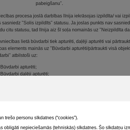
pabeigšanu".
ecības procesa joslā darbības līnija iekrāsojas izpildīta/ vai izp
as sasniedz "Solis izpildīts" statusu. Ja joslas punkts nav sasnied
du citu statusu, tad līnija aiz šī soļa nomainās uz "Neizpildīta d
vniecības lietā būvdarbi tiek apturēti, daļēji apturēti vai pārtraukt
bas elements mainās uz "Būvdarbi apturēti/pārtraukti visā objek
arbi" atbilstoši uz:
Būvdarbi apturēti;
Būvdarbi daļēji apturēti;
Būvdarbi pārtraukti.
sa joslā būvniecības lietās, kas jau ir nodotas ekspluatācijā, vai
šanas, attēlo tās sadaļas, kas ir pieejamas no būvniecības lie
no kritējiem nav pieejams, tad šo procesa joslas soli un darbības 
rojumiem.
un trešo personu sīkdatnes (“cookies”).
tas obligāti nepieciešamās (tehniskās) sīkdatnes. Šo sīkdatņu 