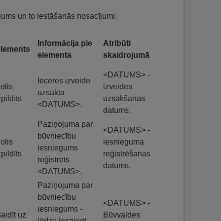
ojums un to iestāšanās nosacījumi:
Informācija pie
Atribūti
lements
elementa
skaidrojumā
<DATUMS> -
Ieceres izveide
olis
izveides
uzsākta
zpildīts
uzsākšanas
<DATUMS>.
datums.
Paziņojuma par
<DATUMS> -
būvniecību
olis
iesnieguma
iesniegums
zpildīts
reģistrēšanas
reģistrēts
datums.
<DATUMS>.
Paziņojuma par
būvniecību
<DATUMS> -
iesniegums -
aidīt uz
Būvvaldes
lūdzu iesniegt