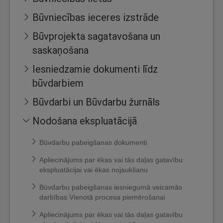
Būvniecības ieceres izstrāde
Būvprojekta sagatavošana un
saskaņošana
Iesniedzamie dokumenti līdz
būvdarbiem
Būvdarbi un Būvdarbu žurnāls
Nodošana ekspluatācijā
Būvdarbu pabeigšanas dokumenti
Apliecinājums par ēkas vai tās daļas gatavību
ekspluatācijai vai ēkas nojaukšanu
Būvdarbu pabeigšanas iesniegumā veicamās
darbības Vienotā procesa piemērošanai
Apliecinājums par ēkas vai tās daļas gatavību