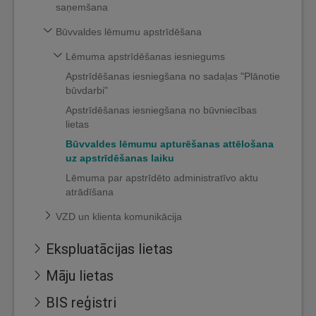
saņemšana
Būvvaldes lēmumu apstrīdēšana
Lēmuma apstrīdēšanas iesniegums
Apstrīdēšanas iesniegšana no sadaļas "Plānotie
būvdarbi"
Apstrīdēšanas iesniegšana no būvniecības
lietas
Būvvaldes lēmumu apturēšanas attēlošana
uz apstrīdēšanas laiku
Lēmuma par apstrīdēto administratīvo aktu
atrādīšana
VZD un klienta komunikācija
Ekspluatācijas lietas
Māju lietas
BIS reģistri