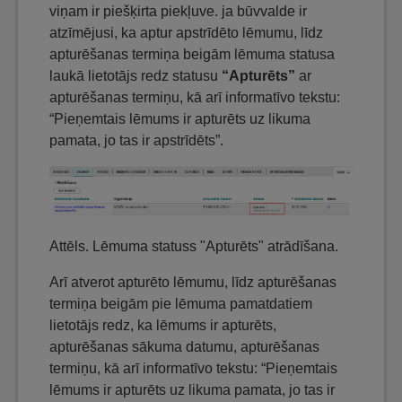
viņam ir piešķirta piekļuve. ja būvvalde ir
atzīmējusi, ka aptur apstrīdēto lēmumu, līdz
apturēšanas termiņa beigām lēmuma statusa
laukā lietotājs redz statusu
“Apturēts”
ar
apturēšanas termiņu, kā arī informatīvo tekstu:
“Pieņemtais lēmums ir apturēts uz likuma
pamata, jo tas ir apstrīdēts”.
Attēls. Lēmuma statuss "Apturēts" atrādīšana.
Arī atverot apturēto lēmumu, līdz apturēšanas
termiņa beigām pie lēmuma pamatdatiem
lietotājs redz, ka lēmums ir apturēts,
apturēšanas sākuma datumu, apturēšanas
termiņu, kā arī informatīvo tekstu: “Pieņemtais
lēmums ir apturēts uz likuma pamata, jo tas ir