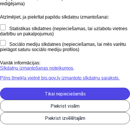
BIS mobile lietošanas noteikumi
rediģējama)
Atzīmējiet, ja piekrītat papildu sīkdatņu izmantošanai:
Kontakti
Statistikas sīkdatnes (nepieciešamas, lai uzlabotu vietnes
BIS atbalsta dienesta tālrunis:
darbību un pakalpojumus)
+371 62004010
Sociālo mediju sīkdatnes (nepieciešamas, lai mēs varētu
pielāgot saturu sociālo mediju profilos)
Sekojiet mums
Vairāk informācijas:
Sīkdatņu izmantošanas noteikumos
.
Pilns tīmekļa vietnē bis.gov.lv izmantoto sīkdatņu saraksts.
Lejupielādejiet
lietojumprogrammu
Tikai nepieciešamās
Piekrist visām
Būvniecības valsts kontroles birojs | Informācijas pārpublicēšanas
Piekrist izvēlētajām
gadījumā atsauce uz Būvniecības informācijas sistēmu obligāta. |
Build: 1bae2-C (20260806205642) (production)