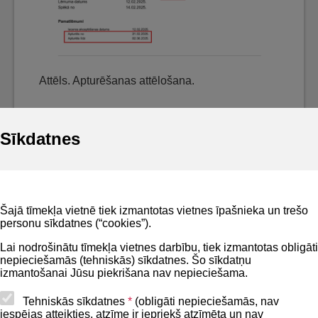
Attēls. Apturēšanas attēlošana.
Sīkdatnes
Noderīgi
Šajā tīmekļa vietnē tiek izmantotas vietnes īpašnieka un trešo
Privātuma politika
personu sīkdatnes (“cookies”).
BIS lietošanas noteikumi
Lai nodrošinātu tīmekļa vietnes darbību, tiek izmantotas obligāti
nepieciešamās (tehniskās) sīkdatnes. Šo sīkdatņu
Lapas karte
izmantošanai Jūsu piekrišana nav nepieciešama.
Piekļūstamības paziņojums
Tehniskās sīkdatnes
*
(obligāti nepieciešamās, nav
iespējas atteikties, atzīme ir iepriekš atzīmēta un nav