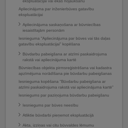
ekspluatācijai vai ēkas nojaukšanu
Apliecinājuma par inženierbūves gatavību
ekspluatācijai
Apliecinājuma saskaņošana ar būvniecības
iesaistītajām personām
Iesnieguma "Apliecinājuma par būves vai tās daļas
gatavību ekspluatācijai" kopēšana
Būvdarbu pabeigšana ar atzīmi paskaidrojuma
rakstā vai apliecinājuma kartē
Būvniecības objekta pirmsreģistrēšana vai kadastra
apzīmējuma norādīšana pie būvdarbu pabeigšanas
Iesnieguma kopēšana "Būvdarbu pabeigšana ar
atzīmi paskaidrojuma rakstā vai apliecinājuma kartē"
Iesniegums par paziņojuma būvdarbu pabeigšanu
Iesniegums par būves neesību
Atliktie būvdarbi pieņemot ekspluatācijā
Akta, izziņas vai citu būvvaldes lēmumu