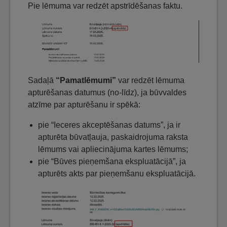
Pie lēmuma var redzēt apstrīdēšanas faktu.
Sadaļā
“Pamatlēmumi”
var redzēt lēmuma
apturēšanas datumus (no-līdz), ja būvvaldes
atzīme par apturēšanu ir spēkā:
pie “Ieceres akceptēšanas datums”, ja ir
apturēta būvatļauja, paskaidrojuma raksta
lēmums vai apliecinājuma kartes lēmums;
pie “Būves pieņemšana ekspluatācijā”, ja
apturēts akts par pieņemšanu ekspluatācijā.