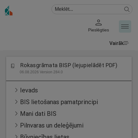
Pieslēgties
Vairāk
Rokasgrāmata BISP (lejupielādēt PDF)
06.08.2026 Version 284.0
Ievads
BIS lietošanas pamatprincipi
Mani dati BIS
Pilnvaras un deleģējumi
Būvniecības lietas