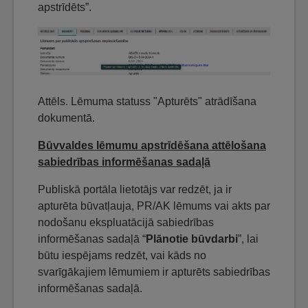
apstrīdēts”.
Attēls. Lēmuma statuss "Apturēts" atrādīšana
dokumentā.
Būvvaldes lēmumu apstrīdēšana attēlošana
sabiedrības informēšanas sadaļā
Publiskā portāla lietotājs var redzēt, ja ir
apturēta būvatļauja, PR/AK lēmums vai akts par
nodošanu ekspluatācijā sabiedrības
informēšanas sadaļā “
Plānotie būvdarbi
”, lai
būtu iespējams redzēt, vai kāds no
svarīgākajiem lēmumiem ir apturēts sabiedrības
informēšanas sadaļā.