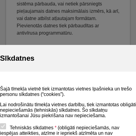
sistēma pārbauda, vai netiek pārsniegts
pieļaujamais datnes maksimālais izmērs, kā arī,
vai datne atbilst atļautajam formātam.
Pievienotās datnes tiek pārbaudītas ar
antivīrusa programmatūru.
Sīkdatnes
Noderīgi
Šajā tīmekļa vietnē tiek izmantotas vietnes īpašnieka un trešo
Privātuma politika
personu sīkdatnes (“cookies”).
BIS lietošanas noteikumi
Lai nodrošinātu tīmekļa vietnes darbību, tiek izmantotas obligāti
nepieciešamās (tehniskās) sīkdatnes. Šo sīkdatņu
Lapas karte
izmantošanai Jūsu piekrišana nav nepieciešama.
Piekļūstamības paziņojums
Tehniskās sīkdatnes
*
(obligāti nepieciešamās, nav
iespējas atteikties, atzīme ir iepriekš atzīmēta un nav