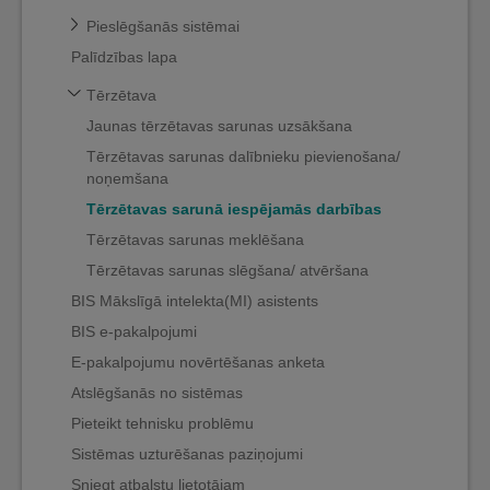
Pieslēgšanās sistēmai
Palīdzības lapa
Tērzētava
Jaunas tērzētavas sarunas uzsākšana
Tērzētavas sarunas dalībnieku pievienošana/
noņemšana
Tērzētavas sarunā iespējamās darbības
Tērzētavas sarunas meklēšana
Tērzētavas sarunas slēgšana/ atvēršana
BIS Mākslīgā intelekta(MI) asistents
BIS e-pakalpojumi
E-pakalpojumu novērtēšanas anketa
Atslēgšanās no sistēmas
Pieteikt tehnisku problēmu
Sistēmas uzturēšanas paziņojumi
Sniegt atbalstu lietotājam