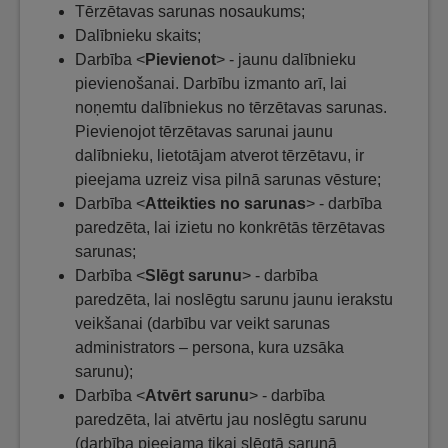
Tērzētavas sarunas nosaukums;
Dalībnieku skaits;
Darbība <
Pievienot
> - jaunu dalībnieku
pievienošanai. Darbību izmanto arī, lai
noņemtu dalībniekus no tērzētavas sarunas.
Pievienojot tērzētavas sarunai jaunu
dalībnieku, lietotājam atverot tērzētavu, ir
pieejama uzreiz visa pilnā sarunas vēsture;
Darbība <
Atteikties no sarunas
> - darbība
paredzēta, lai izietu no konkrētās tērzētavas
sarunas;
Darbība <
Slēgt sarunu
> - darbība
paredzēta, lai noslēgtu sarunu jaunu ierakstu
veikšanai (darbību var veikt sarunas
administrators – persona, kura uzsāka
sarunu);
Darbība <
Atvērt sarunu
> - darbība
paredzēta, lai atvērtu jau noslēgtu sarunu
(darbība pieejama tikai slēgtā sarunā