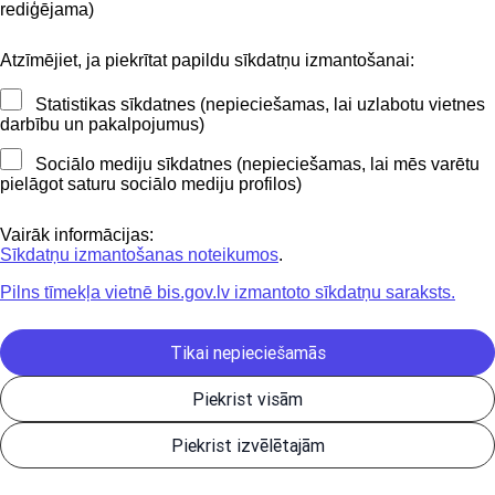
BIS mobile lietošanas noteikumi
rediģējama)
Atzīmējiet, ja piekrītat papildu sīkdatņu izmantošanai:
Kontakti
Statistikas sīkdatnes (nepieciešamas, lai uzlabotu vietnes
BIS atbalsta dienesta tālrunis:
darbību un pakalpojumus)
+371 62004010
Sociālo mediju sīkdatnes (nepieciešamas, lai mēs varētu
pielāgot saturu sociālo mediju profilos)
Sekojiet mums
Vairāk informācijas:
Sīkdatņu izmantošanas noteikumos
.
Pilns tīmekļa vietnē bis.gov.lv izmantoto sīkdatņu saraksts.
Lejupielādejiet
lietojumprogrammu
Tikai nepieciešamās
Piekrist visām
Būvniecības valsts kontroles birojs | Informācijas pārpublicēšanas
Piekrist izvēlētajām
gadījumā atsauce uz Būvniecības informācijas sistēmu obligāta. |
Build: 1bae2-C (20260806205642) (production)