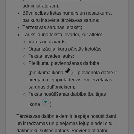
administratoram);
Būvniecības lietas numurs un nosaukums,
par kuru ir atvērta tērzētavas saruna;
Tērzētavas sarunas ieraksti;
Lauks jauna teksta ievadei, kur attēlo:
Vārds un uzvārds;
Organizācija, kuru pārstāv lietotājs;
Teksta ievades lauks;
Pielikumu pievienošanas darbība
(pielikuma ikona
) – pievienotā datne ir
pieejama lejupielādei visiem tērzētavas
sarunas dalībniekiem;
Teksta nosūtīšanas darbība (bultiņas
ikona
).
Tērzētavas dalībniekiem ir iespēja nosūtīt datni
un ir redzamas un pieejamas lejupielādei citu
dalībnieku sūtītās datnes. Pievienojot datni,