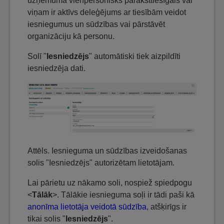
uzņēmuma vienpersonisks paraksttiesīgais vai
viņam ir aktīvs deleģējums ar tiesībām veidot
iesniegumus un sūdzības vai pārstāvēt
organizāciju kā personu.
Solī "
Iesniedzējs
" automātiski tiek aizpildīti
iesniedzēja dati.
Attēls. Iesnieguma un sūdzības izveidošanas
solis "Iesniedzējs" autorizētam lietotājam.
Lai pārietu uz nākamo soli, nospiež spiedpogu
<
Tālāk
>. Tālākie iesnieguma soļi ir tādi paši kā
anonīma lietotāja veidotā sūdzība
, atšķirīgs ir
tikai solis "
Iesniedzējs
".