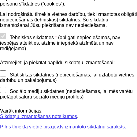
personu sīkdatnes (“cookies”).
BIS lietošanas noteikumi
Lai nodrošinātu tīmekļa vietnes darbību, tiek izmantotas obligāti
nepieciešamās (tehniskās) sīkdatnes. Šo sīkdatņu
Lapas karte
izmantošanai Jūsu piekrišana nav nepieciešama.
Piekļūstamības paziņojums
Tehniskās sīkdatnes
*
(obligāti nepieciešamās, nav
iespējas atteikties, atzīme ir iepriekš atzīmēta un nav
BIS mobile lietošanas noteikumi
rediģējama)
Atzīmējiet, ja piekrītat papildu sīkdatņu izmantošanai:
Kontakti
Statistikas sīkdatnes (nepieciešamas, lai uzlabotu vietnes
BIS atbalsta dienesta tālrunis:
darbību un pakalpojumus)
+371 62004010
Sociālo mediju sīkdatnes (nepieciešamas, lai mēs varētu
pielāgot saturu sociālo mediju profilos)
Sekojiet mums
Vairāk informācijas:
Sīkdatņu izmantošanas noteikumos
.
Pilns tīmekļa vietnē bis.gov.lv izmantoto sīkdatņu saraksts.
Lejupielādejiet