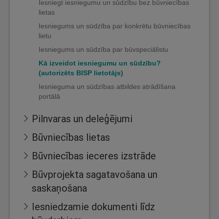
Iesniegt iesniegumu un sūdzību bez būvniecības
lietas
Iesniegums un sūdzība par konkrētu būvniecības
lietu
Iesniegums un sūdzība par būvspeciālistu
Kā izveidot iesniegumu un sūdzību?
(autorizēts BISP lietotājs)
Iesnieguma un sūdzības atbildes atrādīšana
portālā
Pilnvaras un deleģējumi
Būvniecības lietas
Būvniecības ieceres izstrāde
Būvprojekta sagatavošana un
saskaņošana
Iesniedzamie dokumenti līdz