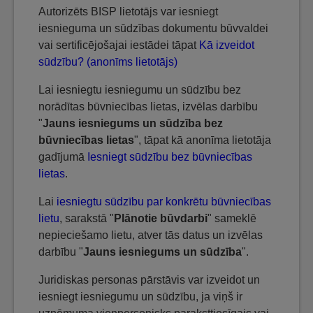
Autorizēts BISP lietotājs var iesniegt
iesnieguma un sūdzības dokumentu būvvaldei
vai sertificējošajai iestādei tāpat
Kā izveidot
sūdzību? (anonīms lietotājs)
Lai iesniegtu iesniegumu un sūdzību bez
norādītas būvniecības lietas, izvēlas darbību
"
Jauns iesniegums un sūdzība bez
būvniecības lietas
", tāpat kā anonīma lietotāja
gadījumā
Iesniegt sūdzību bez būvniecības
lietas
.
Lai
iesniegtu sūdzību par konkrētu būvniecības
lietu
, sarakstā "
Plānotie būvdarbi
" sameklē
nepieciešamo lietu, atver tās datus un izvēlas
darbību "
Jauns iesniegums un sūdzība
".
Juridiskas personas pārstāvis var izveidot un
iesniegt iesniegumu un sūdzību, ja viņš ir