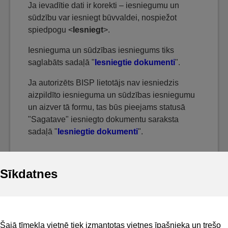
Ja ievadītie dati ir korekti – iesniegumu un
sūdzību var iesniegt būvvaldei, nospiežot
spiedpogu <
Iesniegt
>.
Iesnieguma un sūdzības iesniegums tiks
saglabāts sadaļā "
Iesniegtie dokumenti
".
Ja autorizēts BISP lietotājs nav iesniedzis
aizpildīto iesnieguma un sūdzības iesniegumu
un aizver tā formu, tas būs pieejams statusā
"Sagatave" iesniegto dokumentu saraksta
sadaļā "
Iesniegtie dokumenti
".
Sīkdatnes
Noderīgi
Šajā tīmekļa vietnē tiek izmantotas vietnes īpašnieka un trešo
Privātuma politika