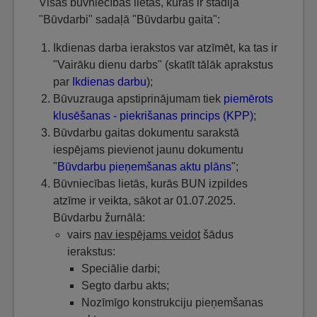
Visās būvniecības lietās, kuras ir stadijā
"Būvdarbi" sadaļā "Būvdarbu gaita":
Ikdienas darba ierakstos var atzīmēt, ka tas ir
"Vairāku dienu darbs" (skatīt tālāk aprakstus
par
Ikdienas darbu
);
Būvuzrauga apstiprinājumam tiek
piemērots
klusēšanas - piekrišanas princips (KPP)
;
Būvdarbu gaitas dokumentu sarakstā
iespējams pievienot jaunu dokumentu
"
Būvdarbu pieņemšanas aktu plāns
";
Būvniecības lietās, kurās BUN izpildes
atzīme ir veikta, sākot ar 01.07.2025.
Būvdarbu žurnālā:
vairs
nav iespējams veidot
šādus
ierakstus:
Speciālie darbi;
Segto darbu akts;
Nozīmīgo konstrukciju pieņemšanas