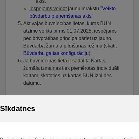
akts.
iespējams veidot
jaunu ierakstu "
Veikto
būvdarbu pieņemšanas akts
".
Aktīvajās būvniecības lietās, kurās BUN
atzīme veikta pirms 01.07.2025, iespējams
pēc brīvprātības principa pāriet uz jauno,
Būvdarba žurnāla pildīšanas režīmu (skatīt
Būvdarbu gaitas konfigurāciju
);
Ja būvniecības lieta ir sadalīta Kārtās,
žurnāla izmaiņas tiek piemērotas individuāli
kārtām, skatoties uz kārtas BUN izpildes
datumu.
Sīkdatnes
Noderīgi