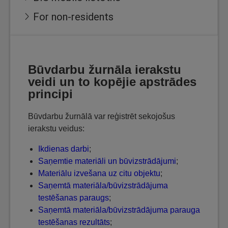
For non-residents
Būvdarbu žurnāla ierakstu
veidi un to kopējie apstrādes
principi
Būvdarbu žurnālā var reģistrēt sekojošus
ierakstu veidus:
Ikdienas darbi
;
Saņemtie materiāli un būvizstrādājumi
;
Materiālu izvešana uz citu objektu
;
Saņemtā materiāla/būvizstrādājuma
testēšanas paraugs
;
Saņemtā materiāla/būvizstrādājuma parauga
testēšanas rezultāts
;