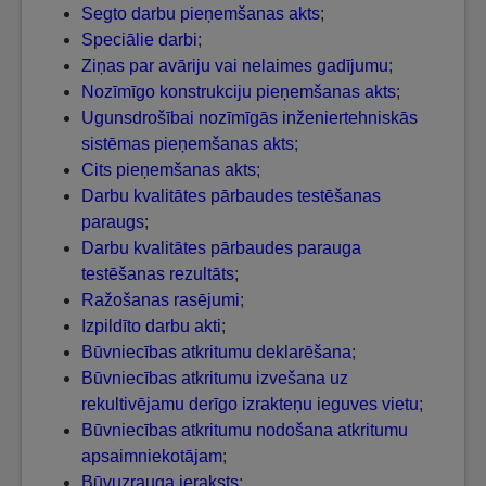
Segto darbu pieņemšanas akts
;
Speciālie darbi
;
Ziņas par avāriju vai nelaimes gadījumu
;
Nozīmīgo konstrukciju pieņemšanas akts
;
Ugunsdrošībai nozīmīgās inženiertehniskās
sistēmas pieņemšanas akts
;
Cits pieņemšanas akts
;
Darbu kvalitātes pārbaudes testēšanas
paraugs
;
Darbu kvalitātes pārbaudes parauga
testēšanas rezultāts
;
Ražošanas rasējumi
;
Izpildīto darbu akti
;
Būvniecības atkritumu deklarēšana
;
Būvniecības atkritumu izvešana uz
rekultivējamu derīgo izrakteņu ieguves vietu
;
Būvniecības atkritumu nodošana atkritumu
apsaimniekotājam
;
Būvuzrauga ieraksts
;