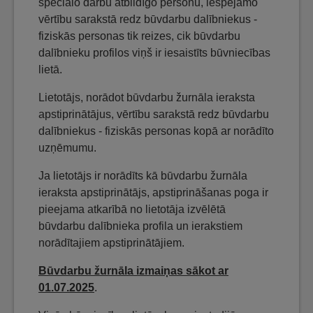
speciālo darbu atbildīgo personu, iespējamo
vērtību sarakstā redz būvdarbu dalībniekus -
fiziskās personas tik reizes, cik būvdarbu
dalībnieku profilos viņš ir iesaistīts būvniecības
lietā.
Lietotājs, norādot būvdarbu žurnāla ieraksta
apstiprinātājus, vērtību sarakstā redz būvdarbu
dalībniekus - fiziskās personas kopā ar norādīto
uzņēmumu.
Ja lietotājs ir norādīts kā būvdarbu žurnāla
ieraksta apstiprinātājs, apstiprināšanas poga ir
pieejama atkarībā no lietotāja izvēlētā
būvdarbu dalībnieka profila un ierakstiem
norādītajiem apstiprinātājiem.
Būvdarbu žurnāla izmaiņas sākot ar
01.07.2025
.