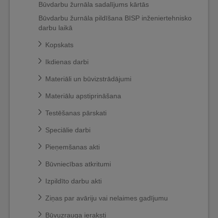
Būvdarbu žurnāla sadalījums kārtās
Būvdarbu žurnāla pildīšana BISP inženiertehnisko
darbu laikā
Kopskats
Ikdienas darbi
Materiāli un būvizstrādājumi
Materiālu apstiprināšana
Testēšanas pārskati
Speciālie darbi
Pieņemšanas akti
Būvniecības atkritumi
Izpildīto darbu akti
Ziņas par avāriju vai nelaimes gadījumu
Būvuzrauga ieraksti