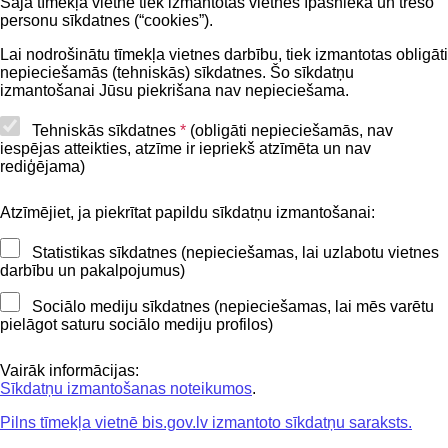
Šajā tīmekļa vietnē tiek izmantotas vietnes īpašnieka un trešo
Privātuma politika
personu sīkdatnes (“cookies”).
BIS lietošanas noteikumi
Lai nodrošinātu tīmekļa vietnes darbību, tiek izmantotas obligāti
nepieciešamās (tehniskās) sīkdatnes. Šo sīkdatņu
Lapas karte
izmantošanai Jūsu piekrišana nav nepieciešama.
Piekļūstamības paziņojums
Tehniskās sīkdatnes
*
(obligāti nepieciešamās, nav
iespējas atteikties, atzīme ir iepriekš atzīmēta un nav
BIS mobile lietošanas noteikumi
rediģējama)
Atzīmējiet, ja piekrītat papildu sīkdatņu izmantošanai:
Kontakti
Statistikas sīkdatnes (nepieciešamas, lai uzlabotu vietnes
BIS atbalsta dienesta tālrunis:
darbību un pakalpojumus)
+371 62004010
Sociālo mediju sīkdatnes (nepieciešamas, lai mēs varētu
pielāgot saturu sociālo mediju profilos)
Sekojiet mums
Vairāk informācijas:
Sīkdatņu izmantošanas noteikumos
.
Pilns tīmekļa vietnē bis.gov.lv izmantoto sīkdatņu saraksts.
Lejupielādejiet