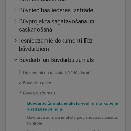
Būvniecības ieceres izstrāde
Būvprojekta sagatavošana un
saskaņošana
Iesniedzamie dokumenti līdz
būvdarbiem
Būvdarbi un Būvdarbu žurnāls
Dokumenti un dati stadijā "Būvdarbi"
Būvdarbu gaita
Būvdarbu žurnāls
Būvdarbu žurnāla ierakstu veidi un to kopējie
apstrādes principi
Būvdarbu žurnāla ierakstu pievienošanas tiesību
kontrole