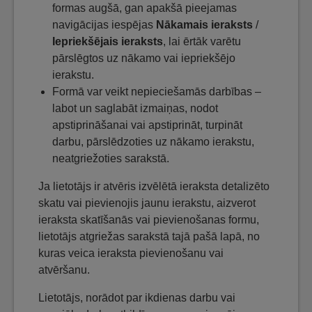
formas augšā, gan apakšā pieejamas
navigācijas iespējas
Nākamais ieraksts
/
Iepriekšējais ieraksts
, lai ērtāk varētu
pārslēgtos uz nākamo vai iepriekšējo
ierakstu.
Formā var veikt nepieciešamās darbības –
labot un saglabāt izmaiņas, nodot
apstiprināšanai vai apstiprināt, turpināt
darbu, pārslēdzoties uz nākamo ierakstu,
neatgriežoties sarakstā.
Ja lietotājs ir atvēris izvēlētā ieraksta detalizēto
skatu vai pievienojis jaunu ierakstu, aizverot
ieraksta skatīšanās vai pievienošanas formu,
lietotājs atgriežas sarakstā tajā pašā lapā, no
kuras veica ieraksta pievienošanu vai
atvēršanu.
Lietotājs, norādot par ikdienas darbu vai