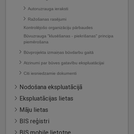
Autoruzrauga ieraksti
Ražošanas rasējumi
Kontrolējošo organizāciju pārbaudes
Būvuzrauga "klusēšanas - piekrišanas" principa
piemērošana
Būvprojekta izmaiņas būvdarbu gaitā
Atzinumi par būves gatavību ekspluatācijai
Citi iesniedzamie dokumenti
Nodošana ekspluatācijā
Ekspluatācijas lietas
Māju lietas
BIS reģistri
BIS mobile lietotne