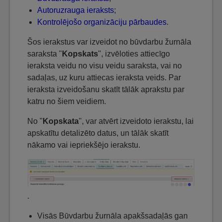
Autoruzrauga ieraksts
;
Kontrolējošo organizāciju pārbaudes
.
Šos ierakstus var izveidot no būvdarbu žurnāla
saraksta "
Kopskats
", izvēloties attiecīgo
ieraksta veidu no visu veidu saraksta, vai no
sadaļas, uz kuru attiecas ieraksta veids. Par
ieraksta izveidošanu skatīt tālāk aprakstu par
katru no šiem veidiem.
No "
Kopskata
", var atvērt izveidoto ierakstu, lai
apskatītu detalizēto datus, un tālāk skatīt
nākamo vai iepriekšējo ierakstu.
.
Visās Būvdarbu žurnāla apakšsadaļās gan