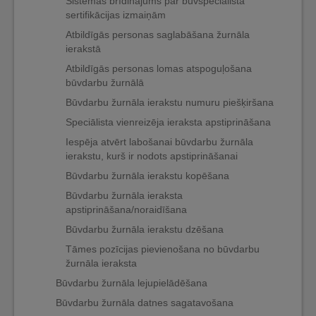
Sistēmas brīdinājums par būvspeciālista
sertifikācijas izmaiņām
Atbildīgās personas saglabāšana žurnāla
ierakstā
Atbildīgās personas lomas atspoguļošana
būvdarbu žurnālā
Būvdarbu žurnāla ierakstu numuru piešķiršana
Speciālista vienreizēja ieraksta apstiprināšana
Iespēja atvērt labošanai būvdarbu žurnāla
ierakstu, kurš ir nodots apstiprināšanai
Būvdarbu žurnāla ierakstu kopēšana
Būvdarbu žurnāla ieraksta
apstiprināšana/noraidīšana
Būvdarbu žurnāla ierakstu dzēšana
Tāmes pozīcijas pievienošana no būvdarbu
žurnāla ieraksta
Būvdarbu žurnāla lejupielādēšana
Būvdarbu žurnāla datnes sagatavošana