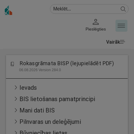
Pieslēgties
Vairāk
Rokasgrāmata BISP (lejupielādēt PDF)
06.08.2026 Version 284.0
Ievads
BIS lietošanas pamatprincipi
Mani dati BIS
Pilnvaras un deleģējumi
Būvniecības lietas