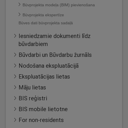
Būvprojekta modeļa (BIM) pievienošana
Būvprojekta ekspertīze
Būves dati būvprojekta sadaļā
Iesniedzamie dokumenti līdz
būvdarbiem
Būvdarbi un Būvdarbu žurnāls
Nodošana ekspluatācijā
Ekspluatācijas lietas
Māju lietas
BIS reģistri
BIS mobile lietotne
For non-residents