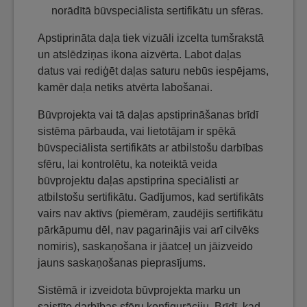
norādītā būvspeciālista sertifikātu un sfēras.
Apstiprināta daļa tiek vizuāli izcelta tumšrakstā
un atslēdziņas ikona aizvērta. Labot daļas
datus vai rediģēt daļas saturu nebūs iespējams,
kamēr daļa netiks atvērta labošanai.
Būvprojekta vai tā daļas apstiprināšanas brīdī
sistēma pārbauda, vai lietotājam ir spēkā
būvspeciālista sertifikāts ar atbilstošu darbības
sfēru, lai kontrolētu, ka noteiktā veida
būvprojektu daļas apstiprina speciālisti ar
atbilstošu sertifikātu. Gadījumos, kad sertifikāts
vairs nav aktīvs (piemēram, zaudējis sertifikātu
pārkāpumu dēl, nav pagarinājis vai arī cilvēks
nomiris), saskaņošana ir jāatceļ un jāizveido
jauns saskaņošanas pieprasījums.
Sistēmā ir izveidota būvprojekta marku un
saistīto darbības sfēru konfigurāciju. Brīdī, kad