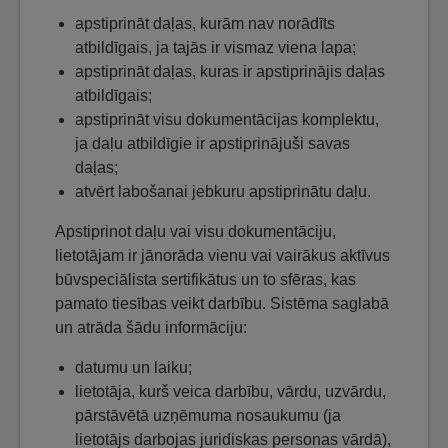
apstiprināt daļas, kurām nav norādīts
atbildīgais, ja tajās ir vismaz viena lapa;
apstiprināt daļas, kuras ir apstiprinājis daļas
atbildīgais;
apstiprināt visu dokumentācijas komplektu,
ja daļu atbildīgie ir apstiprinājuši savas
daļas;
atvērt labošanai jebkuru apstiprinātu daļu.
Apstiprinot daļu vai visu dokumentāciju,
lietotājam ir jānorāda vienu vai vairākus aktīvus
būvspeciālista sertifikātus un to sfēras, kas
pamato tiesības veikt darbību. Sistēma saglabā
un atrāda šādu informāciju:
datumu un laiku;
lietotāja, kurš veica darbību, vārdu, uzvārdu,
pārstāvētā uzņēmuma nosaukumu (ja
lietotājs darbojas juridiskas personas vārdā),