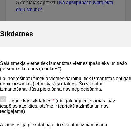
Skatīt tālāk aprakstu
Kā apstiprināt būvprojekta
daļu saturu?
.
Sīkdatnes
Noderīgi
Šajā tīmekļa vietnē tiek izmantotas vietnes īpašnieka un trešo
Privātuma politika
personu sīkdatnes (“cookies”).
BIS lietošanas noteikumi
Lai nodrošinātu tīmekļa vietnes darbību, tiek izmantotas obligāti
nepieciešamās (tehniskās) sīkdatnes. Šo sīkdatņu
Lapas karte
izmantošanai Jūsu piekrišana nav nepieciešama.
Piekļūstamības paziņojums
Tehniskās sīkdatnes
*
(obligāti nepieciešamās, nav
iespējas atteikties, atzīme ir iepriekš atzīmēta un nav
BIS mobile lietošanas noteikumi
rediģējama)
Atzīmējiet, ja piekrītat papildu sīkdatņu izmantošanai:
Kontakti