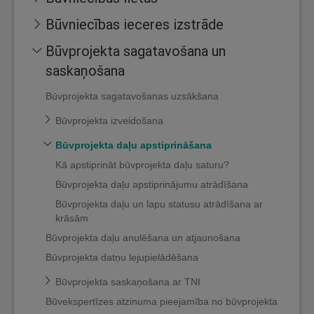
Būvniecības ieceres izstrāde
Būvprojekta sagatavošana un
saskaņošana
Būvprojekta sagatavošanas uzsākšana
Būvprojekta izveidošana
Būvprojekta daļu apstiprināšana
Kā apstiprināt būvprojekta daļu saturu?
Būvprojekta daļu apstiprinājumu atrādīšana
Būvprojekta daļu un lapu statusu atrādīšana ar
krāsām
Būvprojekta daļu anulēšana un atjaunošana
Būvprojekta datņu lejupielādēšana
Būvprojekta saskaņošana ar TNI
Būvekspertīzes atzinuma pieejamība no būvprojekta