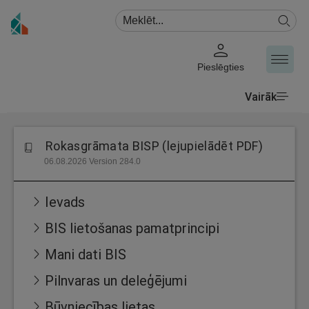
Pieslēgties
Vairāk
Rokasgrāmata BISP (lejupielādēt PDF)
06.08.2026 Version 284.0
Ievads
BIS lietošanas pamatprincipi
Mani dati BIS
Pilnvaras un deleģējumi
Būvniecības lietas