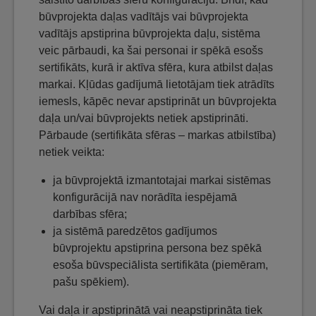
būvprojekta daļas vadītājs vai būvprojekta
vadītājs apstiprina būvprojekta daļu, sistēma
veic pārbaudi, ka šai personai ir spēkā esošs
sertifikāts, kurā ir aktīva sfēra, kura atbilst daļas
markai. Kļūdas gadījumā lietotājam tiek atrādīts
iemesls, kāpēc nevar apstiprināt un būvprojekta
daļa un/vai būvprojekts netiek apstiprināti.
Pārbaude (sertifikāta sfēras – markas atbilstība)
netiek veikta:
ja būvprojektā izmantotajai markai sistēmas
konfigurācijā nav norādīta iespējamā
darbības sfēra;
ja sistēmā paredzētos gadījumos
būvprojektu apstiprina persona bez spēkā
esoša būvspeciālista sertifikāta (piemēram,
pašu spēkiem).
Vai daļa ir apstiprinātā vai neapstiprināta tiek