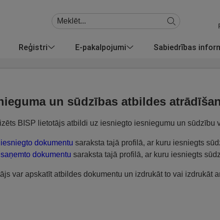
Reģistri
E-pakalpojumi
Sabiedrības info
nieguma un sūdzības atbildes atrādīšan
izēts BISP lietotājs atbildi uz iesniegto iesniegumu un sūdzību v
iesniegto dokumentu
saraksta tajā profilā, ar kuru iesniegts s
saņemto dokumentu
saraksta tajā profilā, ar kuru iesniegts sū
tājs var apskatīt atbildes dokumentu un izdrukāt to vai izdrukāt 