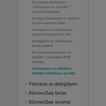
Kā izveidot dokumentu
"Iesniegums un sūdzība"?
(anonīms lietotājs)
Iesniegt iesniegumu un sūdzību
bez būvniecības lietas
Iesniegums un sūdzība par
konkrētu būvniecības lietu
Iesniegums un sūdzība par
būvspeciālistu
Kā izveidot iesniegumu un
sūdzību? (autorizēts BISP
lietotājs)
Iesnieguma un sūdzības
atbildes atrādīšana portālā
Pilnvaras un deleģējumi
Būvniecības lietas
Būvniecības ieceres