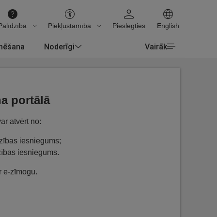
Palīdzība
Piekļūstamība
Pieslēgties
English
rmēšana
Noderīgi
Vairāk
a portālā
ar atvērt no:
ūdzības iesniegums;
dzības iesniegums.
ar e-zīmogu.