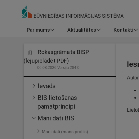
BŪVNIECĪBAS INFORMĀCIJAS SISTĒMA
Par mums
Aktualitātes
Kontakti
Rokasgrāmata BISP
(lejupielādēt PDF)
Ies
06.08.2026 Versija 284.0
Autor
Ievads
BIS lietošanas
pamatprincipi
Lieto
Mani dati BIS
Mani dati (mans profils)