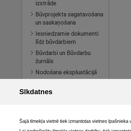
izstrāde
Būvprojekta sagatavošana
un saskaņošana
Iesniedzamie dokumenti
līdz būvdarbiem
Būvdarbi un Būvdarbu
žurnāls
Nodošana ekspluatācijā
Ekspluatācijas lietas
Sīkdatnes
Māju lietas
BIS reģistri
BIS mobile lietotne
Šajā tīmekļa vietnē tiek izmantotas vietnes īpašnieka 
For non-residents